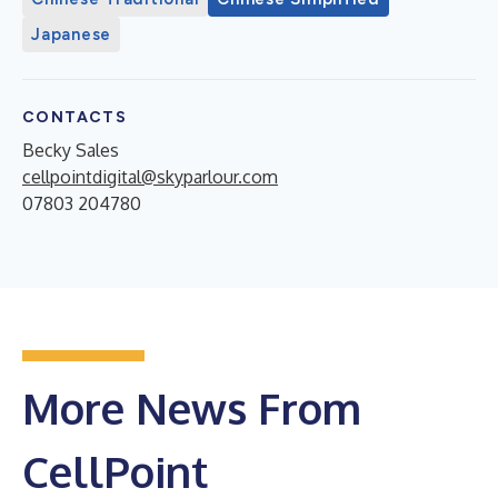
Japanese
CONTACTS
Becky Sales
cellpointdigital@skyparlour.com
07803 204780
More News From
CellPoint