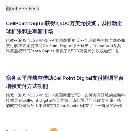
Get RSS Feed
CellPoint Digital获得2,500万美元投资，以推动全
球扩张和进军新市场
伦敦--(
BUSINESS WIRE
)--(美国商业资讯)--全球领先的数字商务和
支付解决方案提供商CellPoint Digital今天宣布，Toscafund及其
私募股权部门Penta Capital提供了2,500万美元的股权融资，以巩
固公司近年来取得的一系列重大成功。 此前，继2019年对
CellPoint Digital进行初始投资后，Toscafund和Penta Capital又
对公司进行了一系列投资，投资总额超过5,600万美元。这也标志
着两家企业之间关系的加强。作为旅游支付协调领域的市场领导
者，CellPoint Digital目前正在为零售、游戏、加密和数字内容等
宿务太平洋航空借助CellPoint Digital支付协调平台
新市场提供平台。 通过协调跨地区和支付方式的支付，CellPoint
增强支付方式功能
Digital允许商户采用多收单机构支付模式，从而开辟了新的增长机
会。CellPoint Digital利用智能路由、增加授权和提供系统正常运
伦敦--(
BUSINESS WIRE
)--(美国商业资讯)--支付协调领域的金融科
行时间透明度，帮助增加总销售收入，并降低接受跨境支付的运营
技领导者CellPoint Digital今天宣布，该公司已与菲律宾首屈一指
成本。CellPoint Digital还提供无摩擦的支付体验，增加结账时的
的航空公司宿务太平洋航空(Cebu Pacific)建立了下一阶段的合作
价值，无论客户身处世界何方，都可以为他们提供想要使用的支付
关系。 宿务太平洋航空是世界上极其成功的廉价航空公司之一，
方式...
在2019年运送了2200多万乘客前往60多个目的地，其中70%的
机票预定直接通过该航空公司的数字渠道完成。 继去年宿务太平
洋航空在其所有数字渠道成功部署CellPoint Digital的尖端支付协