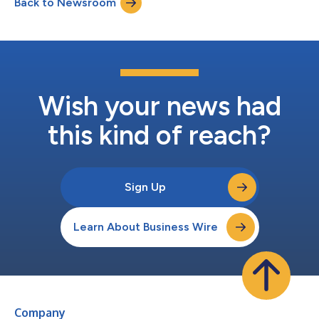
Back to Newsroom
调平台Velocity之后，这家航空公司如今又部署了新的替代支付方
式，为客户的支付体验提供更为灵活的选项。得益于不与任何支付
服务提供商/收单机构绑定的Velocity平台，宿务太平洋航空的客户
现在可以使用以下多种热门的支付方式：GCash、GrabPay和
PayMaya。 新的替代支付方式可以为终端用户带来广泛的好处，
包括让客户能够对旅行代金券和现金进行拆分支付，以及实时兑换
当地货币。对于宿务太平洋航空自身而言，提供更多的支付方式应
该会增加营收，而且通过优化多个收单机构的卡支付处理流程，他
Wish your news had
们将能够按照市场...
this kind of reach?
Sign Up
Learn About Business Wire
Company