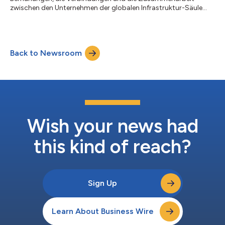
zwischen den Unternehmen der globalen Infrastruktur-Säule
(GI) der Dar Group zu verbessern, haben sich die GPO Group und
Sam Schwartz, eines ihrer operativen Unternehmen, formell mit
TYLin, der führenden Marke der GI-Säule, zusammengetan. Die
GPO Group und Sam Schwartz ergänzten ihre Namen um den
Back to Newsroom
Zusatz TYLin „unifier“. Ab sofort wird GPO unter dem Namen
GPO, A TYLin Company bekannt sein....
Wish your news had
this kind of reach?
Sign Up
Learn About Business Wire