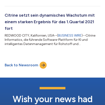
internationale Expansion und neue geistige Eigentumsrechte.
Bestleistung Citrine lieferte im zweiten Quartal eine Bestleistung,
die durch langfristige Verlängerungen und Upsells in allen
Marktsegmenten, einschließlich etablierter Werkstoff- und
Citrine setzt sein dynamisches Wachstum mit
Chemieunternehmen,...
einem starken Ergebnis für das 1.Quartal 2021
fort
REDWOOD CITY, Kalifornien, USA--(
BUSINESS WIRE
)--Citrine
Informatics, die führende Software-Plattform für KI und
intelligentes Datenmanagement für Rohstoff und
Materialhersteller, gab für das erste Quartal 2021 ein
Rekordergebnis im Bereich Neukunden bekannt. Ferner wurden
neue strategische Partnerschaften geknüpft und eine Executive
– Webinar-Reihe gestartet. Kundenwachstum Citrine lieferte für
Back to Newsroom
das erste Quartal für alle unternehmensrelevanten Kenngrößen
Rekordergebnisse ab. Hierzu gehören u.a...
Wish your news had