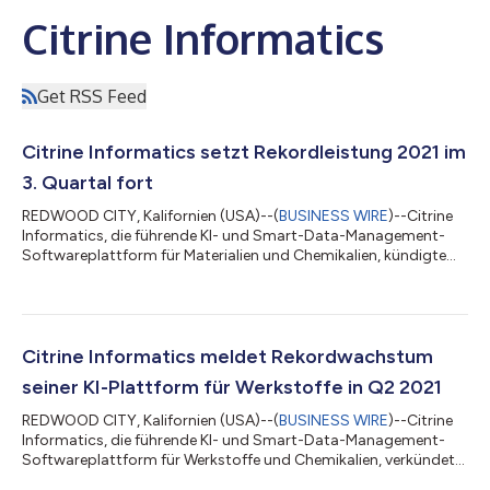
Citrine Informatics
Get RSS Feed
Citrine Informatics setzt Rekordleistung 2021 im
3. Quartal fort
REDWOOD CITY, Kalifornien (USA)--(
BUSINESS WIRE
)--Citrine
Informatics, die führende KI- und Smart-Data-Management-
Softwareplattform für Materialien und Chemikalien, kündigte
ein Rekordwachstum in allen Marktvertikalen, starke
Kundenerneuerungen und eine bevorstehende
Produkteinführung im 4. Quartal an. Rekord-Zusatzverkäufe
und Verlängerungen Citrine lieferte im 3. Quartal
außergewöhnliche Ergebnisse und verzeichnete ein ACV-
Citrine Informatics meldet Rekordwachstum
Wachstum von 233 % seit Jahresbeginn im Vergleich zu 2020
seiner KI-Plattform für Werkstoffe in Q2 2021
und ein sequ...
REDWOOD CITY, Kalifornien (USA)--(
BUSINESS WIRE
)--Citrine
Informatics, die führende KI- und Smart-Data-Management-
Softwareplattform für Werkstoffe und Chemikalien, verkündet
im zweiten Quartal 2021 eine Bestleistung, eine fortgesetzte