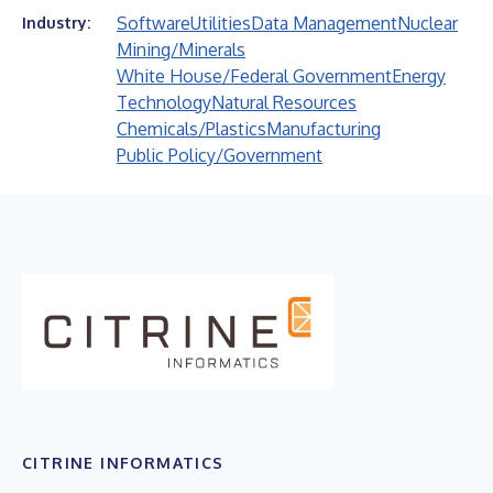
Software
Utilities
Data Management
Nuclear
Industry:
Mining/Minerals
White House/Federal Government
Energy
Technology
Natural Resources
Chemicals/Plastics
Manufacturing
Public Policy/Government
CITRINE INFORMATICS