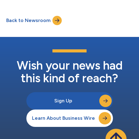
vandaag aan dat het ibR Gesellschaft für Geoinformation mbH
(ibR) heeft overgenomen. VertiGIS kondigde eveneens een
nieuwe businesseenheid voor ruimtelijke ordening aan die haar
Back to Newsroom
expertise in de hele DACH-regio combineert, die Duitsland,
Oostenrijk en Zwitserland omvat, evenals...
Wish your news had
this kind of reach?
Sign Up
Learn About Business Wire