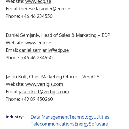
Website:
www.edp.se
Email:
therese.larander@edp.se
Phone: +46 46 234550
Daniel Semjaniv, Head of Sales & Marketing – EDP
Website:
www.edp.se
Email:
daniel.semjaniv@edp.se
Phone: +46 46 234550
Jason Kolt, Chief Marketing Officer – VertiGIS
Website:
www.vertigis.com
Email:
jason.kolt@vertigis.com
Phone: +49 89 450260
Data Management
Technology
Utilities
Industry:
Telecommunications
Energy
Software