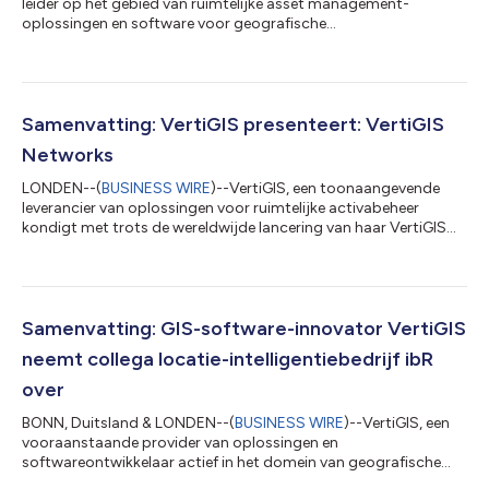
leider op het gebied van ruimtelijke asset management-
oplossingen en software voor geografische
informatiesystemen (GIS), kondigt met trots de nieuwste
toevoeging aan de nieuwe VertiGIS Networks-productlijn aan:
VertiGIS Network Locator. Deze innovatieve
lokalisatieoplossing voor ondergrondse nutsvoorzieningen
zorgt voor een revolutie in de manier waarop bedrijven efficiënt
Samenvatting: VertiGIS presenteert: VertiGIS
en nauwkeurig omgaan met de vraag naar 811-, Call-Before-
Networks
You-Dig...
LONDEN--(
BUSINESS WIRE
)--VertiGIS, een toonaangevende
leverancier van oplossingen voor ruimtelijke activabeheer
kondigt met trots de wereldwijde lancering van haar VertiGIS
Networks-productlijn aan, volgend op het Noord-Amerikaanse
debuut in mei. Met de VertiGIS Networks-oplossingen kunnen
nutsbedrijven hun netwerkgegevens visualiseren, bewerken en
integreren met behulp van moderne webapplicaties. Esri,
wereldwijd marktleider in geografische informatiesysteem
Samenvatting: GIS-software-innovator VertiGIS
(GIS)-software, bracht het ArcGIS U...
neemt collega locatie-intelligentiebedrijf ibR
over
BONN, Duitsland & LONDEN--(
BUSINESS WIRE
)--VertiGIS, een
vooraanstaande provider van oplossingen en
softwareontwikkelaar actief in het domein van geografische
informatiesystemen (GIS) en ruimtelijk activabeheer, kondigde