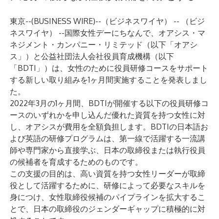
東京--(
BUSINESS WIRE
)--
（ビジネスワイヤ） -- （ビジ
ネスワイヤ） --国際女性デーにちなんで、オアシス・マ
ネジメント・カンパニー・リミテッド（以下「オアシ
ス」）と公益社団法人会社役員育成機構（以下
「BDTI」）は、女性のために役員研修コースをサポート
する新しい取り組みを1ヶ月間実施することを発表しまし
た。
2022年3月の1ヶ月間、BDTIが開催する以下の役員研修コ
ースのいずれかを申し込んだ優れた資質を持つ女性に対
し、オアシスが費用を全額負担します。BDTIの日本語お
よび英語の研修プログラムは、第一線で活躍する一流講
師や専門家から直接学ぶ、日本の取締役または執行役員
の候補者を育成するためのものです。
この支援の目的は、高い資質を持つ女性リーダーが取締
役として活躍するために、研修によって必要なスキルを
身につけ、女性取締役候補のパイプラインを拡大するこ
とで、日本の取締役のジェンダーギャップに積極的に対