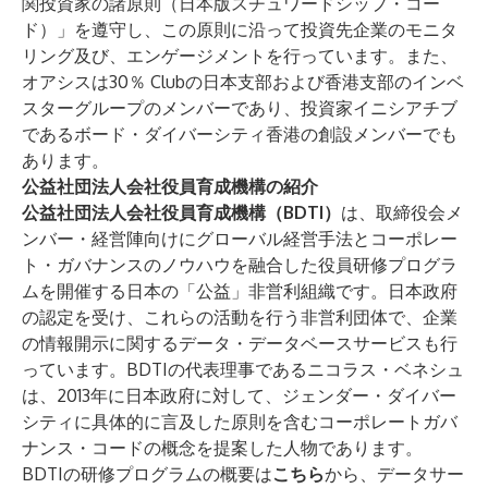
関投資家の諸原則（日本版スチュワードシップ・コー
ド）」を遵守し、この原則に沿って投資先企業のモニタ
リング及び、エンゲージメントを行っています。また、
オアシスは30％ Clubの日本支部および香港支部のインベ
スターグループのメンバーであり、投資家イニシアチブ
であるボード・ダイバーシティ香港の創設メンバーでも
あります。
公益社団法人会社役員育成機構の紹介
公益社団法人会社役員育成機構（BDTI）
は、取締役会メ
ンバー・経営陣向けにグローバル経営手法とコーポレー
ト・ガバナンスのノウハウを融合した役員研修プログラ
ムを開催する日本の「公益」非営利組織です。日本政府
の認定を受け、これらの活動を行う非営利団体で、企業
の情報開示に関するデータ・データベースサービスも行
っています。BDTIの代表理事であるニコラス・ベネシュ
は、2013年に日本政府に対して、ジェンダー・ダイバー
シティに具体的に言及した原則を含むコーポレートガバ
ナンス・コードの概念を提案した人物であります。
BDTIの研修プログラムの概要は
こちら
から、データサー