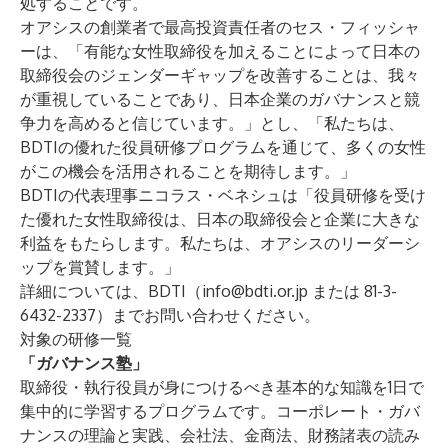
処することです。
オアシスの創業者で最高投資責任者のセス・フィッシャ
ーは、「有能な女性取締役を加えることによって日本の
取締役会のジェンダーギャップを改善することは、我々
が重視していることであり、日本企業のガバナンスと競
争力を高めると信じています。」とし、「私たちは、
BDTIの優れた役員研修プログラムを通じて、多くの女性
がこの機会を活用されることを期待します。」
BDTIの代表理事ニコラス・ベネシュは「役員研修を受け
た優れた女性取締役は、日本の取締役会と企業に大きな
利益をもたらします。私たちは、オアシスのリーダーシ
ップを賞賛します。」
詳細については、BDTI（info@bdti.or.jp または 81-3-
6432-2337）までお問い合わせください。
対象の研修一覧
「ガバナンス塾」
取締役・執行役員が身につけるべき基本的な知識を1日で
集中的に学習するプログラムです。コーポレート・ガバ
ナンスの理論と実践、会社法、金商法、財務諸表の読み