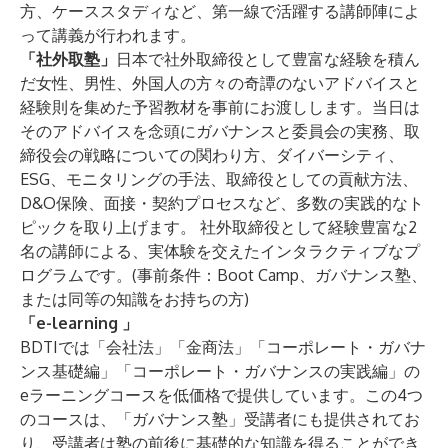
方、ケーススタディなど、第一線で活躍する講師陣によ
って講義が行われます。
「社外取塾」
日本で社外取締役として豊富な経験を積ん
だ女性、男性、外国人の方々の奇譚のないアドバイスと
経験則を集めた予習教材を事前にお渡しします。当日は
そのアドバイスを念頭にガバナンスと委員会の実務、取
締役会の戦略についての関わり方、ダイバーシティ、
ESG、モニタリングの手法、取締役としての貢献方法、
D&O保険、面接・契約プロセスなど、多数の実践的なト
ピックを取り上げます。 社外取締役として経験豊富な2
名の講師による、実体験を交えたインタラクティブなプ
ログラムです。(事前条件：Boot Camp、ガバナンス塾、
または同等の知識をお持ちの方)
「e-learning 」
BDTIでは「会社法」「金商法」「コーポレート・ガバナ
ンス基礎編」「コーポレート・ガバナンスの実践編」の
eラーニングコースを低価格で提供しています。この4つ
のコースは、「ガバナンス塾」受講者にも提供されてお
り、受講者は塾の前後に基礎的な知識を得ることができ