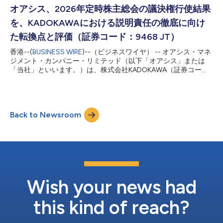
は投資先企業のモニタリングとエンゲージメントを行っておりま
オアシス、2026年定時株主総会の議決権行使結果
す。 アオキの長期株主であるオアシスは、アオキの株主に対
を、KADOKAWAにおける説明責任の徹底に向け
し、2026年8月に予定されている定時株主総会（以下「本定時株
主総会」といいます。）において、取締役候補として上程されて
た転換点と評価（証券コード：9468 JT）
いる青木宏憲氏の再任議案に反対することを要請いたします。
香港--(
BUSINESS WIRE
)--（ビジネスワイヤ） -- オアシス・マネ
2020年1月9日付の取締役会決議に基づく青木兄弟のみを対象と
ジメント・カンパニー・リミテッド（以下「オアシス」または
したストック・オプション（以下「本ストック・オプション」と
「当社」といいます。）は、株式会社KADOKAWA（証券コー
いいます。）は、その本源的価値から99%以上の割引がなされた
ド：9468 JT）（以下「KADOKAWA」または「同社」といいま
価格で発行され、行使時に既存株主に11.1%もの希薄化を引き起
す。）の株式を約15.25%保有するファンドの運用会社です。本
こしたことから、一般株主の...
日、オアシスは2026年6月24日に開催されたKADOKAWAの
2026年定時株主総会（以下「本株主総会」といいます。）の結
Back to Newsroom
果について、以下の通り声明を発表いたしました。 オアシス
は、夏野剛CEOが同社の取締役として再任されたことは誠に遺憾
である一方、本株主総会における議決権行使結果は、
KADOKAWAの取締役会に対する説明責任を追及していくにあた
り極めて重要な一歩となったと確信しています。 本株主総会に
おいて、夏野CEOの取締役再任議案に対する賛成率は59.68%に
留まり、前年の90.26%から大幅に低下しました。これは、本株
主総会において行使された議決権の4割以上が、同氏の取締役と
Wish your news had
しての留任を支持しなかったことを意味しています。日本を代表
する上場企業の現職C...
this kind of reach?