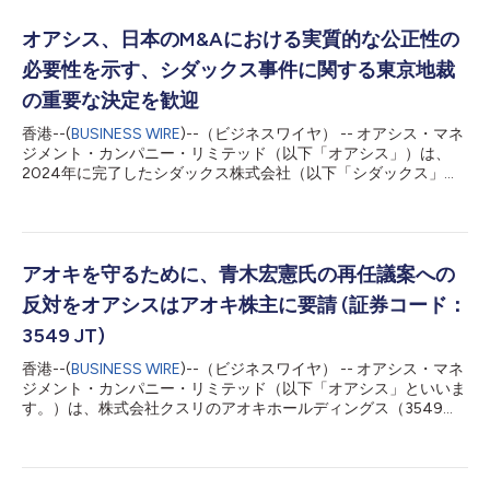
オアシス、日本のM&Aにおける実質的な公正性の
必要性を示す、シダックス事件に関する東京地裁
の重要な決定を歓迎
香港--(
BUSINESS WIRE
)--（ビジネスワイヤ） -- オアシス・マネ
ジメント・カンパニー・リミテッド（以下「オアシス」）は、
2024年に完了したシダックス株式会社（以下「シダックス」）
の非公開化取引を受け、オアシスが運用するファンドが申し立て
た株式買取価格決定申立事件において、シダックス株式について
公開買付価格を上回る公正な価格を定めた東京地方裁判所の
2026年7月23日付決定を歓迎します。裁判所は、1株当たり800
円の公開買付価格を公正な価格として採用することはできないと
アオキを守るために、青木宏憲氏の再任議案への
し、1株当たり950円を公正な価格と定めています。 本決定は、
反対をオアシスはアオキ株主に要請 (証券コード：
同じくオアシスが運用するファンドが申立人となったファミリー
マート事件に続き、二段階買収による非公開化取引において、特
3549 JT)
別委員会による検討及び交渉の実質を詳細に審査した上で、公正
香港--(
BUSINESS WIRE
)--（ビジネスワイヤ） -- オアシス・マネ
性担保措置が十分ではなかったと裁判所が判断した国内2件目の
ジメント・カンパニー・リミテッド（以下「オアシス」といいま
事例と理解しています。ファミリーマート事件と同様、本件で
す。）は、株式会社クスリのアオキホールディングス（3549
も、取引の検討及び交渉のために設置された特別委員会が独立し
JT）（以下「クスリのアオキ」、「アオキ」または「同社」とい
て行動し、少数株主の利益を最優先に、実質的な保護を図ってい
います。）の株式を約14.1％保有するファンドの運用会社です。
たかが焦点となりました。 本決定は、オア...
オアシスは「責任ある機関投資家」の諸原則《日本版スチュワー
ドシップ・コード》を遵守しており、この原則に沿ってオアシス