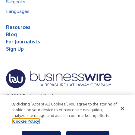
Subjects
Languages
Resources
Blog
For Journalists
Sign Up
© 2026 Business Wire, Inc.
By clicking “Accept All Cookies”, you agree to the storing of
Privacy Policy
Cookie Policy
Accessibility Statement
cookies on your device to enhance site navigation,
analyze site usage, and assist in our marketing efforts.
Terms of Use
Legal
Cookie Policy