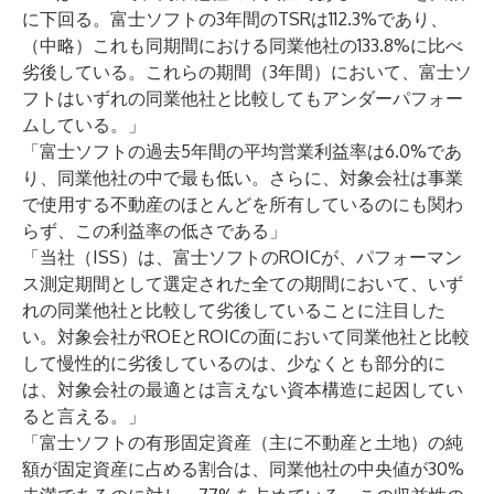
に下回る。富士ソフトの3年間のTSRは112.3%であり、
（中略）これも同期間における同業他社の133.8%に比べ
劣後している。これらの期間（3年間）において、富士ソ
フトはいずれの同業他社と比較してもアンダーパフォー
ムしている。」
「富士ソフトの過去5年間の平均営業利益率は6.0%であ
り、同業他社の中で最も低い。さらに、対象会社は事業
で使用する不動産のほとんどを所有しているのにも関わ
らず、この利益率の低さである」
「当社（ISS）は、富士ソフトのROICが、パフォーマン
ス測定期間として選定された全ての期間において、いず
れの同業他社と比較して劣後していることに注目した
い。対象会社がROEとROICの面において同業他社と比較
して慢性的に劣後しているのは、少なくとも部分的に
は、対象会社の最適とは言えない資本構造に起因してい
ると言える。」
「富士ソフトの有形固定資産（主に不動産と土地）の純
額が固定資産に占める割合は、同業他社の中央値が30%