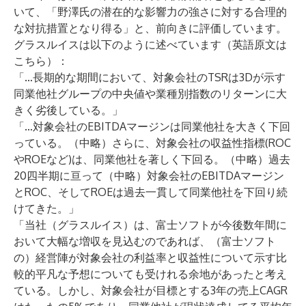
いて、「野澤氏の潜在的な影響力の強さに対する合理的
な対抗措置となり得る」と、前向きに評価しています。
グラスルイスは以下のように述べています（英語原文は
こちら
）：
「…長期的な期間において、対象会社のTSRは3Dが示す
同業他社グループの中央値や業種別指数のリターンに大
きく劣後している。」
「…対象会社のEBITDAマージンは同業他社を大きく下回
っている。（中略）さらに、対象会社の収益性指標(ROC
やROEなど)は、同業他社を著しく下回る。（中略）過去
20四半期に亘って（中略）対象会社のEBITDAマージン
とROC、そしてROEは過去一貫して同業他社を下回り続
けてきた。」
「当社（グラスルイス）は、富士ソフトが今後数年間に
おいて大幅な増収を見込むのであれば、（富士ソフト
の）経営陣が対象会社の利益率と収益性について示す比
較的平凡な予想についても受けれる余地があったと考え
ている。しかし、対象会社が目標とする3年の売上CAGR