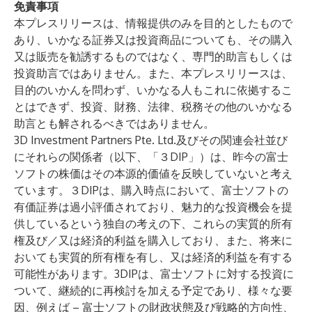
免責事項
本プレスリリースは、情報提供のみを目的としたもので
あり、いかなる証券又は投資商品についても、その購入
又は販売を勧誘するものではなく、専門的助言もしくは
投資助言ではありません。また、本プレスリリースは、
目的のいかんを問わず、いかなる人もこれに依拠するこ
とはできず、投資、財務、法律、税務その他のいかなる
助言とも解されるべきではありません。
3D Investment Partners Pte. Ltd.及びその関連会社並び
にそれらの関係者（以下、「３DIP」）は、昨今の富士
ソフトの株価はその本源的価値を反映していないと考え
ています。３DIPは、購入時点において、富士ソフトの
有価証券は過小評価されており、魅力的な投資機会を提
供しているという独自の考えの下、これらの実質的所有
権及び／又は経済的利益を購入しており、また、将来に
おいても実質的所有権を有し、又は経済的利益を有する
可能性があります。3DIPは、富士ソフトに対する投資に
ついて、継続的に再検討を加える予定であり、様々な要
因、例えば – 富士ソフトの財政状態及び戦略的方向性、