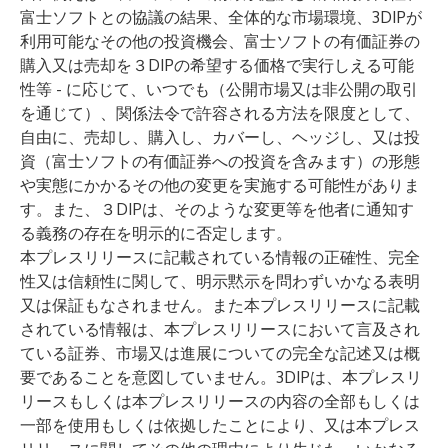
富士ソフトとの協議の結果、全体的な市場環境、3DIPが
利用可能なその他の投資機会、富士ソフトの有価証券の
購入又は売却を３DIPの希望する価格で実行しえる可能
性等 - に応じて、いつでも（公開市場又は非公開の取引
を通じて）、関係法令で許容される方法を限度として、
自由に、売却し、購入し、カバーし、ヘッジし、又は投
資（富士ソフトの有価証券への投資を含みます）の形態
や実態にかかるその他の変更を実施する可能性がありま
す。また、３DIPは、そのような変更等を他者に通知す
る義務の存在を明示的に否定します。
本プレスリリースに記載されている情報の正確性、完全
性又は信頼性に関して、明示黙示を問わずいかなる表明
又は保証もなされません。また本プレスリリースに記載
されている情報は、本プレスリリースにおいて言及され
ている証券、市場又は進展についての完全な記述又は概
要であることを意図していません。3DIPは、本プレスリ
リースもしくは本プレスリリースの内容の全部もしくは
一部を使用もしくは依拠したことにより、又は本プレス