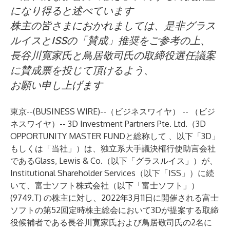
になり得ると述べています
株主の皆さまにおかれましては、是非グラス
ルイスとISSの「賛成」推奨をご参考の上、
長谷川寛家氏と鳥居敬司氏の取締役選任議案
に賛成票を投じて頂けるよう、
お願い申し上げます
東京--(
BUSINESS WIRE
)--
（ビジネスワイヤ） -- （ビジ
ネスワイヤ）-- 3D Investment Partners Pte. Ltd.（3D
OPPORTUNITY MASTER FUNDと総称して 、以下「3D」
もしくは「当社」）は、独立系大手議決権行使助言会社
であるGlass, Lewis & Co.（以下「グラスルイス」）が、
Institutional Shareholder Services（以下「ISS」）に続
いて、富士ソフト株式会社（以下「富士ソフト」）
(9749.T) の株主に対し、2022年3月11日に開催される富士
ソフトの第52回定時株主総会において3Dが提案する取締
役候補者である長谷川寛家氏および鳥居敬司氏の2名に