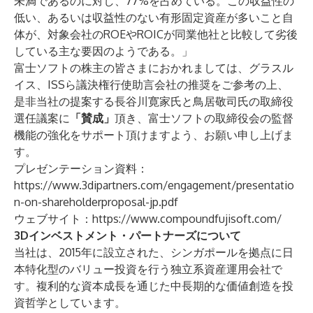
未満であるのに対し、77%を占めている。この収益性の
低い、あるいは収益性のない有形固定資産が多いこと自
体が、対象会社のROEやROICが同業他社と比較して劣後
している主な要因のようである。」
富士ソフトの株主の皆さまにおかれましては、グラスル
イス、ISSら議決権行使助言会社の推奨をご参考の上、
是非当社の提案する長谷川寛家氏と鳥居敬司氏の取締役
選任議案に
「賛成」
頂き、富士ソフトの取締役会の監督
機能の強化をサポート頂けますよう、お願い申し上げま
す。
プレゼンテーション資料：
https://www.3dipartners.com/engagement/presentatio
n-on-shareholderproposal-jp.pdf
ウェブサイト：
https://www.compoundfujisoft.com/
3Dインベストメント・パートナーズについて
当社は、2015年に設立された、シンガポールを拠点に日
本特化型のバリュー投資を行う独立系資産運用会社で
す。複利的な資本成長を通じた中長期的な価値創造を投
資哲学としています。