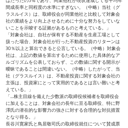
はたったの5%であり、同業他社が現状達成してる平均年
間成長率と同程度の水準にすぎない。（中略）当社（グ
ラスルイス）は、取締役会が同業他社と比較して対象会
社の業績をより向上させるために十分な努力をしていな
いことを示唆する証拠があるものと考えている。」
「対象会社は、自社が保有する不動産を生産工場として
扱った場合、対象会社が行った不動産投資のリターンは
30％以上と算出できると公言している。（中略）対象会
社は、上記の数値を算出するために使用した具体的なア
ルゴリズムを公表しておらず、この数値に関する開示が
曖昧であることは間違いない。（中略）したがって、当
社（グラスルイス）は、不動産投資に関する対象会社の
主張は、投資家にとって実用的であるとは言い難いと考
えている。」
「…株主目線を備えた少数派の取締役候補者を取締役会
に加えることは、対象会社の長年に亘る取締役、特に野
澤氏の潜在的な影響力の強さに対する合理的な対抗措置
となり得る。」
長谷川寛家氏と鳥居敬司氏の取締役就任について賛成票