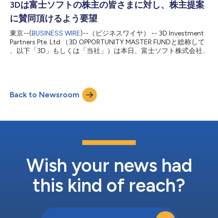
関して、「2021年6月には、創業家の保有する株式の生前贈与と
3Dは富士ソフトの株主の皆さまに対し、株主提案
併せて3D様の資金で全ての株式を取得するMBOにより非上場化
に賛同頂けるよう要望
を行い、保有不動産を私募REITに移転することで創業家に収入を
もたらした後に再上場をするスキームの提案も頂いております。
東京--(
BUSINESS WIRE
)--（ビジネスワイヤ） -- 3D Investment
本提案につきましては、必ずしも3D様以外の少数株主様の利益
Partners Pte. Ltd.（3D OPPORTUNITY MASTER FUNDと総称して
とならないこと、保有不動産は当社のコア事業に必要であり個人
、以下「3D」もしくは「当社」）は本日、富士ソフト株式会社
の利益に転嫁することは望んでいないこと等から、お断りをする
（以下「富士ソフト」）(9749.T)の株主の皆さまに対し、2022
旨を2021年6月29日開催の取締役会に報告しております。このよ
年3月11日に開催される第52回定時株主総会において、当社の提
うな経緯も踏まえまし...
案する長谷川寛家氏と鳥居敬司氏の2名の社外取締役の追加選任
議案にご賛同頂けるよう、公開書簡を発表しました。 3Dの提案
Back to Newsroom
にご賛成頂くことは、大手議決権行使助言会社であるGlass,
Lewis & Co.（以下「グラスルイス」）とInstitutional
Shareholder Services （以下「ISS」）の推奨に従っていること
になります。 グラスルイスは、発行したレポートの中で、「株
主目線を備えた少数派の取締役候補者を取締役会に加えること
は、対象会社の長年に亘る取締役、特に野澤氏の潜在的な影響力
の強さに対する合理的な対抗措置となり得る」と述べ、株主目線
を備えた少数派の取締役候補者を取締役...
Wish your news had
this kind of reach?