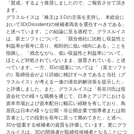
「賛成」するよう推奨しましたので、ご報告させて頂き
ます。
グラスルイスは「株主は３Dの主張を支持し、本総会に
おいて3D(Dissident)の候補者両名を選任すべきである」
と述べています。この結論に至る過程で、グラスルイス
は、富士ソフトについて、「競合他社に比較し収益性と
利益率が長年に亘り、相対的に低い傾向にある」ことを
指摘し、「残念ながら、低い収益性と利益率について、
ほとんど対処されていないまま、放置されている」と述
べています。一方、3Dの提案については「（富士ソフト
の）取締役会がより詳細に検討すべきであると当社（グ
ラスルイス）が考える一連の潜在的解決策を提示した」
と評価しました。また、グラスルイスは「長谷川氏は投
資会社での様々な職務を通じて、日本とアジアにおける
資本市場および資本配分に幅広い経験を有しており、鳥
居氏は日本の様々な公開・非公開企業で指導者または助
言者としての役割を長年に亘って務めてきた」と述べ、
3Dが提案する候補者の資質を評価しています。更にグラ
スルイスは、3Dの関係者が取締役候補者となることにつ