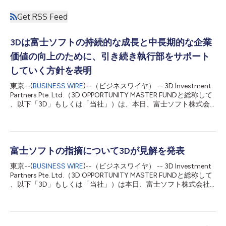
Get RSS Feed
3Dは富士ソフトの持続的な成長と中長期的な企業
価値の向上のために、引き続き執行部をサポート
していく方針を表明
東京--(
BUSINESS WIRE
)--（ビジネスワイヤ） -- 3D Investment
Partners Pte. Ltd.（3D OPPORTUNITY MASTER FUNDと総称して
、以下「3D」もしくは「当社」）は、本日、富士ソフト株式会
社（以下「富士ソフト」）(9749.T)が2022年3月11日に開催した
第52回定時株主総会（以下「本株主総会」）の結果を踏まえて、
富士ソフトの持続的な成長と中長期的な企業価値の向上のため
に、引き続き、執行部をサポートしていくことを表明いたしまし
た。 当社は、本株主総会において、2名の社外取締役の追加選任
富士ソフトの指摘について3Dが見解を発表
議案（以下「本株主提案」）を提案していましたが、賛成比率は
東京--(
BUSINESS WIRE
)--（ビジネスワイヤ） -- 3D Investment
長谷川寛家氏については36.17%、鳥居敬司氏については39.17%
Partners Pte. Ltd.（3D OPPORTUNITY MASTER FUNDと総称して
という結果でした。 当社としては、2名の社外取締役の追加選任
、以下「3D」もしくは「当社」）は本日、富士ソフト株式会社
による取締役会の監督機能の強化と現経営方針の再検証こそ、富
（以下「富士ソフト」）(9749.T)の2022年3月1日付開示資料
士ソフトの企業価値を飛躍的に高めるものであると確信していた
「株主提案等に対する当社取締役意見に関する補足説明」（以下
ため、決議結果については残念なものではありましたが、すべて
「本件開示」）を受けて、下記の通り公表いたします。 富士ソ
の株主の皆さまに経営方針の意向を示す機会が与えられ、その結
フトは、本件開示において、当社と行ってきたこれまでの対話に
果として40%弱の...