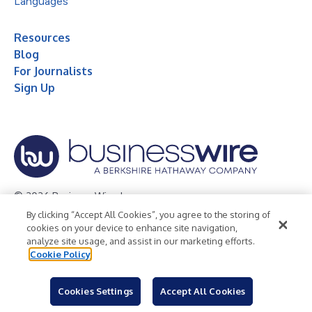
Languages
Resources
Blog
For Journalists
Sign Up
© 2026 Business Wire, Inc.
By clicking “Accept All Cookies”, you agree to the storing of
Privacy Policy
Cookie Policy
Accessibility Statement
cookies on your device to enhance site navigation,
analyze site usage, and assist in our marketing efforts.
Terms of Use
Legal
Cookie Policy
Cookies Settings
Accept All Cookies