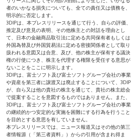
リリースに関してその他の理由により生じた、いかなる
者のいかなる損失についても、全ての責任又は債務を、
明示的に否定します。
3DIPは、本プレスリリースを通じて行う、自らの評価、
推定及び意見の表明、その他株主との対話を理由とし
て、日本の金融商品取引法に定める共同保有者もしくは
外国為替及び外国貿易法に定める密接関係者として取り
扱われる意図又は合意、及び、他の株主が保有する議決
権の行使につき、株主を代理する権限を受任する意思が
ないことをここに明示します。
3DIPは、富士ソフト及び富士ソフトグループ会社の事業
や資産を第三者に譲渡又は廃止することについて、3DIP
が、自ら又は他の貴社の株主を通じて、貴社の株主総会
で提案することを意図するものではありません。また、
3DIPは、富士ソフト及び富士ソフトグループ会社の事業
の継続的かつ安定的な実施を困難にする行為を行うこと
を目的とする意思を有していません。
本プレスリリースでは、ニュース報道又はその他の第三
者情報源（「第三者資料」）からの引用が含まれ得ま