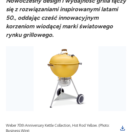
Nowoczesny design i wydajność grilla łączy
się z rozwiązaniami inspirowanymi latami
50., oddając cześć innowacyjnym
korzeniom wiodącej marki światowego
rynku grillowego.
Weber 70th Anniversary Kettle Collection, Hot Rod Yellow. (Photo:
Web
Business Wire)
Bus