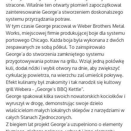
stracone. Właśnie ten otwarty płomień zapoczątkował
zainteresowanie George’a stworzeniem doskonalszego
systemu przyrządzania potraw.
W tym czasie George pracował w Weber Brothers Metal
Works, miejscowej firmie produkującej boje dla systemu
portowego Chicago. Każda boja była wykonana z dwóch
zespawanych ze sobą półkul. To zainspirowało
George’a do stworzenia zamkniętego systemu
przygotowywania potraw na grillu. Wziął jedną połówkę
kuli, dodał nóżki i wybił otwory na dnie, aby zwiększyć
cyrkulację powietrza, na wierzchu zaś umieścił pokrywę.
Efekt kulinarny był znakomity i tak narodził się kultowy
grill Webera - „George’s BBQ Kettle”.
George spakował kilka swoich nowatorskich kociołków i
wyruszył w drogę, demonstrując swoje dzieło
właścicielom małych lokalnych sklepów z narzędziami w
całych Stanach Zjednoczonych.
Z biegiem lat projekt George’a uzupełniono o elementy