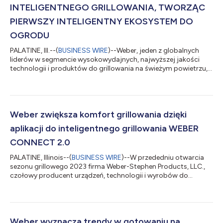
INTELIGENTNEGO GRILLOWANIA, TWORZĄC
PIERWSZY INTELIGENTNY EKOSYSTEM DO
OGRODU
PALATINE, Ill.--(
BUSINESS WIRE
)--Weber, jeden z globalnych
liderów w segmencie wysokowydajnych, najwyższej jakości
technologii i produktów do grillowania na świeżym powietrzu,
zaprezentował dziś swoją ofertę grilli i akcesoriów na rok 2026.
Nowe portfolio tworzy w pełni spójny, inteligentny ekosystem
grillowania, łącząc inteligentne grille, akcesoria oraz aplikację
WEBER CONNECT® w grillach napędzanych wszystkimi
rodzajami paliw. Dzięki temu codzienne grillowanie zyskuje
Weber zwiększa komfort grillowania dzięki
nowy poziom kontroli i...
aplikacji do inteligentnego grillowania WEBER
CONNECT 2.0
PALATINE, Illinois--(
BUSINESS WIRE
)--W przededniu otwarcia
sezonu grillowego 2023 firma Weber-Stephen Products, LLC.,
czołowy producent urządzeń, technologii i wyrobów do
przygotowywania posiłków na wolnym powietrzu,
zaprezentowała dzisiaj po raz pierwszy nową odsłonę swojej
aplikacji do inteligentnego grillowania WEBER CONNECT w
wersji 2.0. Wyposażona w nowe funkcje, takie jak dynamiczny
pulpit grillowania, wykresy wspomagające sporządzanie
Weber wyznacza trendy w gotowaniu na