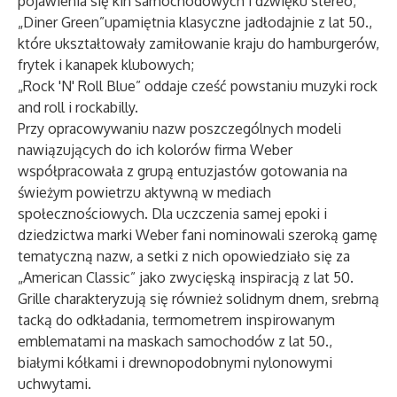
pojawienia się kin samochodowych i dźwięku stereo;
„Diner Green”upamiętnia klasyczne jadłodajnie z lat 50.,
które ukształtowały zamiłowanie kraju do hamburgerów,
frytek i kanapek klubowych;
„Rock 'N' Roll Blue”
oddaje cześć powstaniu muzyki rock
and roll i rockabilly.
Przy opracowywaniu nazw poszczególnych modeli
nawiązujących do ich kolorów firma Weber
współpracowała z grupą entuzjastów gotowania na
świeżym powietrzu aktywną w mediach
społecznościowych. Dla uczczenia samej epoki i
dziedzictwa marki Weber fani nominowali szeroką gamę
tematyczną nazw, a setki z nich opowiedziało się za
„American Classic” jako zwycięską inspiracją z lat 50.
Grille charakteryzują się również solidnym dnem, srebrną
tacką do odkładania, termometrem inspirowanym
emblematami na maskach samochodów z lat 50.,
białymi kółkami i drewnopodobnymi nylonowymi
uchwytami.