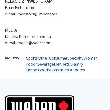
RELACJE Z INWESTORAMI
Brian Eichenlaub
e-mail:
investors@weber.com
MEDIA
Kristina Peterson-Lohman
e-mail:
media@weber.com
Sports
Other Consumer
Specialty
Women
Industry:
Food/Beverage
Men
Retail
Family
Home Goods
Consumer
Outdoors