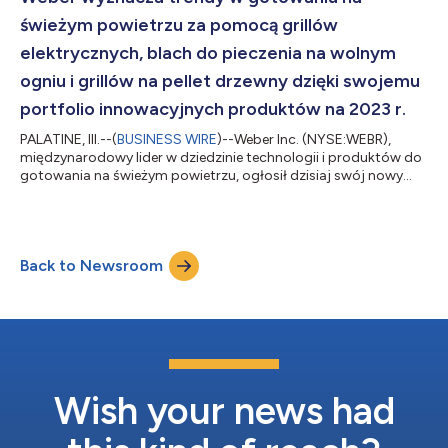
posiłków, przepisy, filmiki instruktażowe oraz funkcj...
świeżym powietrzu za pomocą grillów
elektrycznych, blach do pieczenia na wolnym
ogniu i grillów na pellet drzewny dzięki swojemu
portfolio innowacyjnych produktów na 2023 r.
PALATINE, Ill.--(
BUSINESS WIRE
)--Weber Inc. (NYSE:WEBR),
międzynarodowy lider w dziedzinie technologii i produktów do
gotowania na świeżym powietrzu, ogłosił dzisiaj swój nowy
innowacyjny asortyment produktów na nadchodzący sezon
grillowy 2023. Najnowsze grille elektryczne, blachy do pieczenia
na wolnym ogniu i grille na pellet drzewny, oparte na
zaawansowanej technologii firmy Weber, wysokosprawnej
Back to Newsroom
inżynierii, trwałej konstrukcji i dostosowanym do
konsumentów projekcie, oferują niezwykłą użyte...
Wish your news had