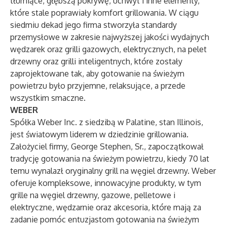
tłumiące, głębszą pokrywę, uchwyt i inne elementy,
które stale poprawiały komfort grillowania. W ciągu
siedmiu dekad jego firma stworzyła standardy
przemysłowe w zakresie najwyższej jakości wydajnych
wędzarek oraz grilli gazowych, elektrycznych, na pelet
drzewny oraz grilli inteligentnych, które zostały
zaprojektowane tak, aby gotowanie na świeżym
powietrzu było przyjemne, relaksujące, a przede
wszystkim smaczne.
WEBER
Spółka
Weber Inc.
z siedzibą w Palatine, stan Illinois,
jest światowym liderem w dziedzinie grillowania.
Założyciel firmy, George Stephen, Sr., zapoczątkował
tradycję gotowania na świeżym powietrzu, kiedy 70 lat
temu wynalazł oryginalny grill na węgiel drzewny. Weber
oferuje kompleksowe, innowacyjne produkty, w tym
grille na węgiel drzewny, gazowe, pelletowe i
elektryczne, wędzarnie oraz akcesoria, które mają za
zadanie pomóc entuzjastom gotowania na świeżym