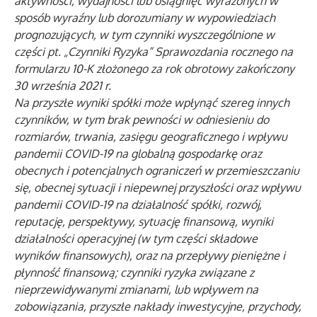
aktywności, wydajności lub osiągnięć wyrażonych w
sposób wyraźny lub dorozumiany w wypowiedziach
prognozujących, w tym czynniki wyszczególnione w
części pt. „Czynniki Ryzyka” Sprawozdania rocznego na
formularzu 10-K złożonego za rok obrotowy zakończony
30 września 2021 r.
Na przyszłe wyniki spółki może wpłynąć szereg innych
czynników, w tym brak pewności w odniesieniu do
rozmiarów, trwania, zasięgu geograficznego i wpływu
pandemii COVID-19 na globalną gospodarkę oraz
obecnych i potencjalnych ograniczeń w przemieszczaniu
się, obecnej sytuacji i niepewnej przyszłości oraz wpływu
pandemii COVID-19 na działalność spółki, rozwój,
reputację, perspektywy, sytuację finansową, wyniki
działalności operacyjnej (w tym części składowe
wyników finansowych), oraz na przepływy pieniężne i
płynność finansową; czynniki ryzyka związane z
nieprzewidywanymi zmianami, lub wpływem na
zobowiązania, przyszłe nakłady inwestycyjne, przychody,