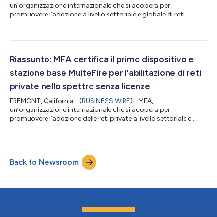
un’organizzazione internazionale che si adopera per
promuovere l’adozione a livello settoriale e globale di reti
private basate su tecnologie 3GPP, ha annunciato in data
odierna il Programma di identificazione di reti rivolto alle
aziende. Le imprese potranno ora accedere all’esclusiva
piattaforma globale ID PLMN di MFA di cui potranno avvalersi
per all’implementazione di una rete privata propria per garantire
Riassunto: MFA certifica il primo dispositivo e
che solo i dispositivi autorizzati possano...
stazione base MulteFire per l’abilitazione di reti
private nello spettro senza licenze
FREMONT, California--(
BUSINESS WIRE
)--MFA,
un’organizzazione internazionale che si adopera per
promuovere l’adozione delle reti private a livello settoriale e
globale, ha attirato l’attenzione del settore con la certificazione
recente del commutatore di campo industriale MulteFire 700 di
Nokia e l’annuncio in merito al lancio di schemi progettuali per
le tecnologie Uni5G. Il testo originale del presente annuncio,
Back to Newsroom
redatto nella lingua di partenza, è la versione ufficiale che fa
fede. Le traduzio...