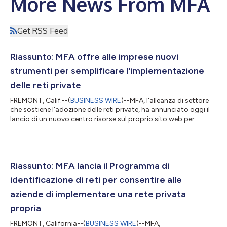
More News From MFA
Get RSS Feed
Riassunto: MFA offre alle imprese nuovi
strumenti per semplificare l'implementazione
delle reti private
FREMONT, Calif.--(
BUSINESS WIRE
)--MFA, l'alleanza di settore
che sostiene l'adozione delle reti private, ha annunciato oggi il
lancio di un nuovo centro risorse sul proprio sito web per
consentire alle imprese di accedere agli strumenti che
aiuteranno le loro implementazioni di reti private basate su
3GPP e per mettere in evidenza le reti private a livello globale. Il
testo originale del presente annuncio, redatto nella lingua di
partenza, è la versione ufficiale che fa fede. Le traduzioni sono...
Riassunto: MFA lancia il Programma di
identificazione di reti per consentire alle
aziende di implementare una rete privata
propria
FREMONT, California--(
BUSINESS WIRE
)--MFA,