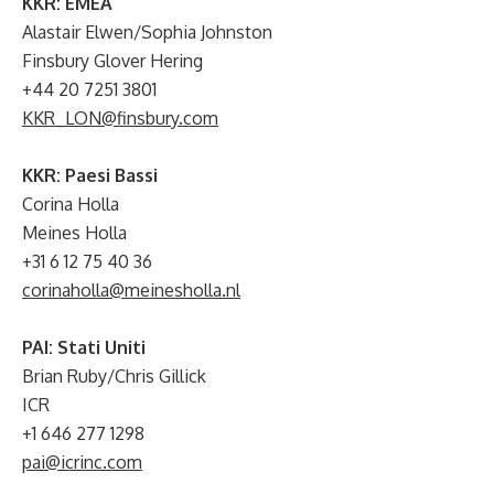
KKR: EMEA
Alastair Elwen/Sophia Johnston
Finsbury Glover Hering
+44 20 7251 3801
KKR_LON@finsbury.com
KKR: Paesi Bassi
Corina Holla
Meines Holla
+31 6 12 75 40 36
corinaholla@meinesholla.nl
PAI: Stati Uniti
Brian Ruby/Chris Gillick
ICR
+1 646 277 1298
pai@icrinc.com