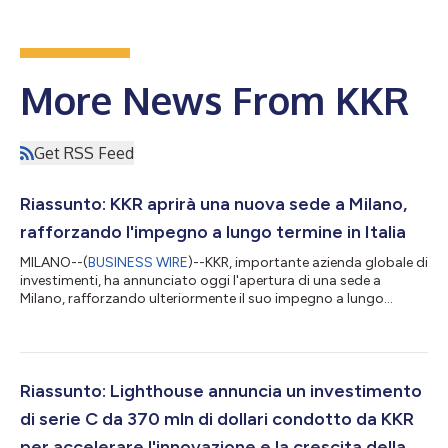
More News From KKR
Get RSS Feed
Riassunto: KKR aprirà una nuova sede a Milano,
rafforzando l'impegno a lungo termine in Italia
MILANO--(
BUSINESS WIRE
)--KKR, importante azienda globale di
investimenti, ha annunciato oggi l'apertura di una sede a
Milano, rafforzando ulteriormente il suo impegno a lungo
termine in Italia e ampliando la sua presenza locale in una delle
economie più grandi d'Europa. La sede fornirà supporto alle
attività di investimento della società nei settori Private Equity,
Asset Reali, Credito e Assicurazione, approfondendo le
collaborazioni con i clienti e promuovendo lo sviluppo continuo
Riassunto: Lighthouse annuncia un investimento
della gestio...
di serie C da 370 mln di dollari condotto da KKR
per accelerare l'innovazione e la crescita della