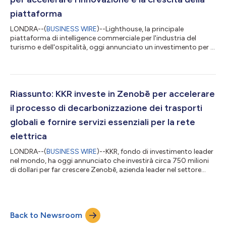
piattaforma
LONDRA--(
BUSINESS WIRE
)--Lighthouse, la principale
piattaforma di intelligence commerciale per l'industria del
turismo e dell'ospitalità, oggi annunciato un investimento per la
crescita di circa 370 mln di dollari da parte della società di
investimenti globale, KKR. Questo investimento accelera la
missione di Lighthouse per rinnovare la strategia commerciale
del mercato della tecnologia per il settore dell'ospitalità e del
turismo, del valore di 15 mld di dollari. I ricavi dell'investimento
Riassunto: KKR investe in Zenobē per accelerare
ser...
il processo di decarbonizzazione dei trasporti
globali e fornire servizi essenziali per la rete
elettrica
LONDRA--(
BUSINESS WIRE
)--KKR, fondo di investimento leader
nel mondo, ha oggi annunciato che investirà circa 750 milioni
di dollari per far crescere Zenobē, azienda leader nel settore
dell'elettrificazione dei trasporti e delle soluzioni di stoccaggio
per le batterie, con l'obiettivo di accelerare il processo di
dcerbonizzazione globable delle flotte di veicoli a diesel,
fornendo anche servizi per le reti elettriche che sono cruciali per
Back to Newsroom
la decarbonizzazione del settore energetico. Il testo ori...