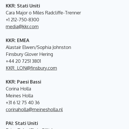
KKR: Stati Uniti
Cara Major o Miles Radcliffe-Trenner
+1 212-750-8300
media@kkr.com
KKR: EMEA
Alastair Elwen/Sophia Johnston
Finsbury Glover Hering
+44 20 7251 3801
KKR_LON@finsbury.com
KKR: Paesi Bassi
Corina Holla
Meines Holla
+31 6 12 75 40 36
corinaholla@meinesholla.nl
PAI: Stati Uniti