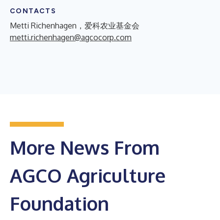
CONTACTS
Metti Richenhagen，爱科农业基金会
metti.richenhagen@agcocorp.com
More News From
AGCO Agriculture
Foundation