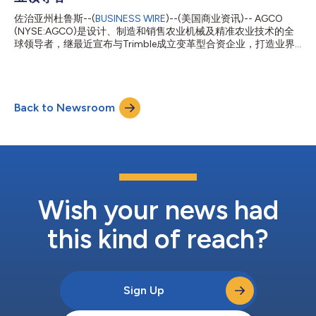
助养活了世界。” AGCO在芬兰拥有2200多名员工。自2004年从
Kone Corporation收购了Valtra和Sisu柴油发动机业务以来，
佐治亚州杜鲁斯--(
BUSINESS WIRE
)--(美国商业资讯)-- AGCO
AGCO在芬兰西部林纳沃里(Linnavuori)和芬兰中部苏奥拉赫蒂
(NYSE:AGCO)是设计、制造和销售农业机械及精准农业技术的全
(Suolahti)的主要工厂以及AGCO Suomi当地的芬兰直销机构不断
球领导者，继最近宣布与Trimble成立变革型合资企业，打造业界
投资于研发、设施和人员。仅在过去五年中，AGCO芬兰工厂的资
领先的全球混合车队精准农业平台之后，该公司又宣布了一系列令
本投资总额就达到约1.7亿欧元。 AGCO Power开发和生产...
人振奋的消息，继续推进其技术演进。 AGCO董事长、总裁兼首席
执行官Eric Hansotia表示：“我们与Trimble的合资企业是本公司历
史上最大的合资企业，也是有史以来最大的农业技术交易，而且我
Back to Newsroom
们不会放慢脚步。除了到2030年为作物周期的每个阶段提供全系
列自主解决方案外，我们还将继续通过收购和早期科技投资实现转
型承诺，让农民成为我们一切工作的核心，并为他们提供最新的智
能农业解决方案。” 收购FarmFacts GmbH的数字资产以加强数据
管理服务 2023年11月11日，AGCO签署了一项收购FarmFacts
GmbH数字资产的协议。FarmFacts GmbH是农场管理信息软件
(FMIS)领域的领先企业，位于德国普法尔基兴，是BayWa AG集团
的子公司。FarmFacts专门为农民和服务提供商提供软件，用于...
Wish your news had
this kind of reach?
Sign Up