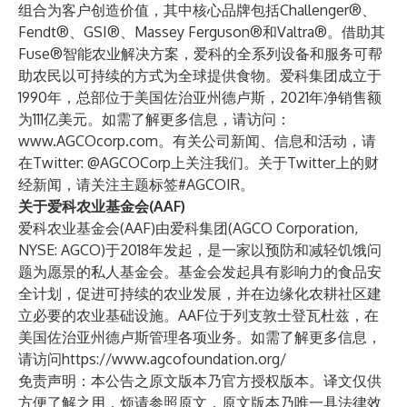
组合为客户创造价值，其中核心品牌包括Challenger®、
Fendt®、GSI®、Massey Ferguson®和Valtra®。借助其
Fuse®智能农业解决方案，爱科的全系列设备和服务可帮
助农民以可持续的方式为全球提供食物。爱科集团成立于
1990年，总部位于美国佐治亚州德卢斯，2021年净销售额
为111亿美元。如需了解更多信息，请访问：
www.AGCOcorp.com
。有关公司新闻、信息和活动，请
在Twitter: @AGCOCorp上关注我们。关于Twitter上的财
经新闻，请关注主题标签#AGCOIR。
关于爱科农业基金会(AAF)
爱科农业基金会(AAF)由爱科集团(AGCO Corporation,
NYSE: AGCO)于2018年发起，是一家以预防和减轻饥饿问
题为愿景的私人基金会。基金会发起具有影响力的食品安
全计划，促进可持续的农业发展，并在边缘化农耕社区建
立必要的农业基础设施。AAF位于列支敦士登瓦杜兹，在
美国佐治亚州德卢斯管理各项业务。如需了解更多信息，
请访问
https://www.agcofoundation.org/
免责声明：本公告之原文版本乃官方授权版本。译文仅供
方便了解之用，烦请参照原文，原文版本乃唯一具法律效