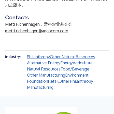
力之版本。
Contacts
Metti Richenhagen，爱科农业基金会
metti.richenhagen@agcocorp.com
Philanthropy
Other Natural Resources
Industry:
Alternative Energy
Energy
Agriculture
Natural Resources
Food/Beverage
Other Manufacturing
Environment
Foundation
Retail
Other Philanthropy
Manufacturing