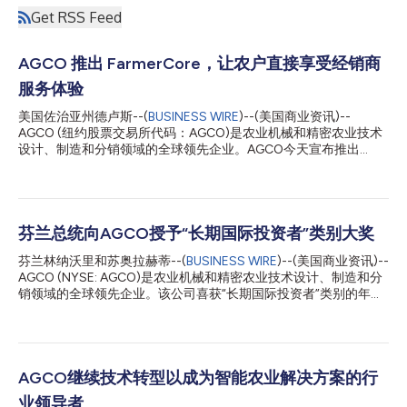
Get RSS Feed
AGCO 推出 FarmerCore，让农户直接享受经销商
服务体验
美国佐治亚州德卢斯--(
BUSINESS WIRE
)--(美国商业资讯)--
AGCO (纽约股票交易所代码：AGCO)是农业机械和精密农业技术
设计、制造和分销领域的全球领先企业。AGCO今天宣布推出
FarmerCore，这是一项革命性的全球倡议，旨在提供下一代的农
户和经销商体验。新的端到端分销模式的推出是推进AGCO农户优
先战略的一个重要里程碑，并巩固了AGCO帮助全球农户提高盈利
能力、生产力和可持续性的承诺。 FarmerCore使用的工具彻底改
变了销售和服务，使经销商更接近农户，无论是现场还是在线。从
芬兰总统向AGCO授予“长期国际投资者”类别大奖
产品研究到当季正常运行，该计划开发并集成了整个购买过程和产
芬兰林纳沃里和苏奥拉赫蒂--(
BUSINESS WIRE
)--(美国商业资讯)--
品所有权生命周期中的数字和物理元素，以创建领先的农场产品。
AGCO (NYSE: AGCO)是农业机械和精密农业技术设计、制造和分
AGCO董事长、总裁兼首席执行官Eric Hansotia表示:“AGCO的战
销领域的全球领先企业。该公司喜获“长期国际投资者”类别的年
略仍然是将农户置于我们一切工作的中心。FarmerCore计划进一
度“芬兰共和国总统国际化大奖”。该奖项每年授予一次，以表彰取
步巩固了我们优先考虑农户的承诺，将实体体验和数字体验相结
得国际性成功的公司或社区。 AGCO董事长、总裁兼首席执行官
合，以建立品牌忠诚度并加深客户参与度。最终，我们将通过数字
Eric Hansotia表示：“AGCO在芬兰的增长堪称一个成功的故事，
工具、服务卡车、本地零件供应以及与AGCO全球经销商网络的更
我们很荣幸获得这一杰出奖项的认可。我们珍视团队以及他们在芬
多合作，将我们的整个业务带给农户。” FarmerC...
兰以农民为中心的工作。我们在这个国家对员工、工厂和产品的持
AGCO继续技术转型以成为智能农业解决方案的行
续投资，让全球每个角落的农民感同身受，他们以可持续的方式帮
业领导者