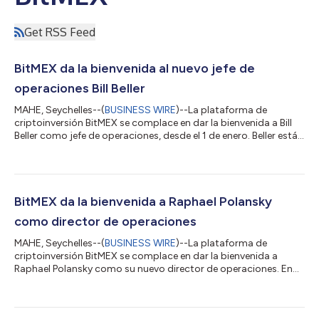
Get RSS Feed
BitMEX da la bienvenida al nuevo jefe de
operaciones Bill Beller
MAHE, Seychelles--(
BUSINESS WIRE
)--La plataforma de
criptoinversión BitMEX se complace en dar la bienvenida a Bill
Beller como jefe de operaciones, desde el 1 de enero. Beller está
a cargo de dirigir las estrategias de operaciones de la empresa
y de ampliar el equipo de negociación de BitMEX y sus
capacidades. Antes de unirse a BitMEX, Beller fue director
gerente en Greenville Advisory durante casi cinco años, donde
ayudó a las nuevas empresas de tecnologías financieras a
BitMEX da la bienvenida a Raphael Polansky
lanzar plataformas de...
como director de operaciones
MAHE, Seychelles--(
BUSINESS WIRE
)--La plataforma de
criptoinversión BitMEX se complace en dar la bienvenida a
Raphael Polansky como su nuevo director de operaciones. En
este puesto, se encargará de la gestión de las operaciones y la
infraestructura de la compañía, impulsando el crecimiento del
negocio y la expansión del mercado, y transformando a BitMEX