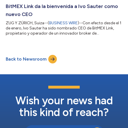
en un ecosistema completo de inversión en criptomonedas.
Polansky informará directamente a Alexander Höptner, CEO de
BitMEX Link da la bienvenida a Ivo Sauter como
BitMEX, Antes de su incorp...
nuevo CEO
ZUG Y ZÚRICH, Suiza--(
BUSINESS WIRE
)--Con efecto desde el 1
de enero, Ivo Sauter ha sido nombrado CEO de BitMEX Link,
propietario y operador de un innovador broker de
criptomonedas 24/7 con operaciones al contado, productos
estructurados y operaciones OTC. Tendrá su sede en Suiza,
donde se encuentran las oficinas de BitMEX Link en Zug y
Zúrich. Antes de su incorporación a BitMEX Link, Sauter fue
Back to Newsroom
director de digitalización, transformación y estrategia en
Gazprombank (Switzerland) Ltd. durante má...
Wish your news had
this kind of reach?