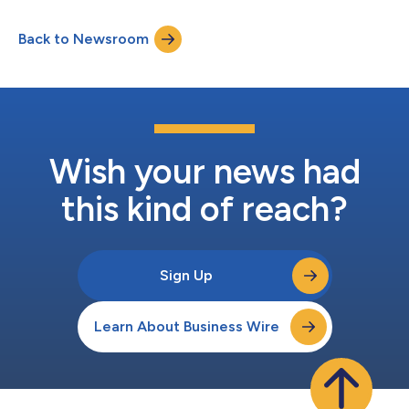
informations de CADMATIC à ses projets d'ingénierie en
Finlande, Pologne, Inde et Chine. L'objectif de cet investissement
Back to Newsroom
est de raccourcir les délais en termes de conception,
d'ingénierie et de cons...
Wish your news had
this kind of reach?
Sign Up
Learn About Business Wire