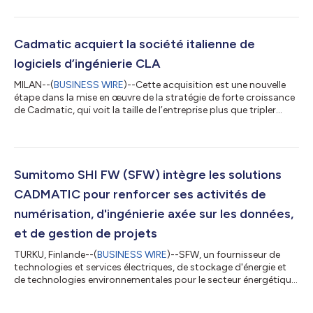
est une Action d'innovation de l'UE qui se concentre sur le
recours aux outils informatiques dans la construction navale.
Le consortium mettra au point un cadre de travail pour
l'exploitation des données dans la construction navale par le
Cadmatic acquiert la société italienne de
développement d...
logiciels d’ingénierie CLA
MILAN--(
BUSINESS WIRE
)--Cette acquisition est une nouvelle
étape dans la mise en œuvre de la stratégie de forte croissance
de Cadmatic, qui voit la taille de l’entreprise plus que tripler
dans les années à venir. Les titulaires EPC et les propriétaires-
exploitants d’usine utilisent le logiciel de CLA pour gérer les
matériaux de tuyauterie et les supports de tuyauterie, les
chantiers de construction, les données d’ingénierie
multidisciplinaires, les appels d’offres en ligne, la planification
Sumitomo SHI FW (SFW) intègre les solutions
de...
CADMATIC pour renforcer ses activités de
numérisation, d'ingénierie axée sur les données,
et de gestion de projets
TURKU, Finlande--(
BUSINESS WIRE
)--SFW, un fournisseur de
technologies et services électriques, de stockage d'énergie et
de technologies environnementales pour le secteur énergétique
mondial, vient de conclure un accord avec CADMATIC Ltd pour
intégrer les solutions de conception 3D et de gestion des