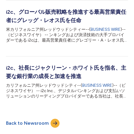
て、世界トップ2％の科学者の一人に認定されたことを発表しま
した。この栄誉ある認定により、彼は科学界で最も優秀な頭脳の
一人として認められ、研究分野の第一人者、そしてイノベーター
i2c、グローバル販売戦略を推進する最高営業責任
としての地位を確固たるものにしました。 上位10万人の科学者
者にグレッグ・レオス氏を任命
は、各科学者の40種類もの引用データに基づく複合指標であるc
スコアに基づいて選出されています。このリストは、被引用回
米カリフォルニア州レッドウッドシティー--(
BUSINESS WIRE
)--
数、自分以外の著者の論文への被引用回数、複合指標（cスコ
（ビジネスワイヤ） -- ンキングおよび決済技術の大手プロバイ
ア）、その他の要素に関する標準化された情報を提供し、最も多
ダーである i2cは、最高営業責任者にグレゴリー・A・レオス氏
く引用されている科学者のデータベースとして機能しています。
を任命したことを発表しました。この役割において、同氏はi2c
Muhammad Shoaib Farooq博士は、学習、研究、開発において
のグローバル販売戦略を主導し、収益拡大を推進する責任を負う
30年以上の経験があります。彼はプログラミング言語、データ
ことになります。 同氏は金融サービスおよびデータセキュリテ
ウェアハウス...
ィ業界において、重要なビジネス変革を主導してきた豊富な経験
をi2cにもたらします。同氏はこれまで、世界的なサイバーセキ
i2c、社長にジャクリーン・ホワイト氏を指名、主
ュリティおよび決済コンプライアンス企業であるVikingCloudの
要な銀行業の成長と加速を推進
最高収益責任者を務めていました。VikingCloud以前はFiserv、
Global Collect/Worldline、Worldpayで上級管理職を歴任してい
カリフォルニア州レッドウッドシティ--(
BUSINESS WIRE
)--（ビ
ます。 彼は、長年にわたってフィンテックコミュニティに積極
ジネスワイヤ） -- i2c Inc.、デジタルバンキングおよび支払いソ
的に参加しており、電子取引協会や 商取引リスク協議会の様々
リューションのリーディングプロバイダーである当社は、社長に
な諮問委員会の委員を務めてきました。 また、欧州MasterCard
ジャクリーン・ホワイト氏を指名したと発表しました。これによ
リスクフォーラムやETAトランザクトショーなどの業界会議でも
りジャクリーン氏は、同社の創業者であり最高経営責任者
著名な講演者です。 i2cの...
（CEO）であるアミール・ウェインを直属の上司とし、i2cのグ
ローバルセールスとパートナーシップの成長を加速させる役割を
Back to Newsroom
担うことになります。 ジャクリーン氏は、コンサルティングサ
ービスや法人向けソフトウェア組織でグローバル最高幹部を歴任
した経験豊富な重役です。25年間にわたる優れたキャリアから、