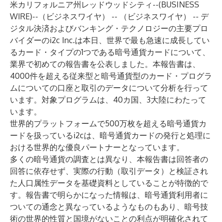
米カリフォルニア州レッドウッドシティ--(
BUSINESS
WIRE
)--
（ビジネスワイヤ） -- （ビジネスワイヤ） -- デ
ジタル決済およびバンキング・テクノロジーの主要プロ
バイダーの
i2c Inc.
は本日、世界で最も急速に成長してい
るカード・タイプの1つである暗号通貨カードについて、
業界で初めての報告書を公表しました。本報告書は、
4000件を超える従来型と暗号通貨型のカード・プログラ
ムについての口座と取引のデータについて分析を行って
います。対象プログラムは、40カ国、3大陸にわたって
います。
世界的プラットフォームで500万枚を超える暗号通貨カ
ードを扱っているi2cは、暗号通貨カードの発行と処理に
おける世界的な優良パートナーとなっています。
多くの暗号通貨の調査とは異なり、本報告書は回答者の
回答に依存せず、実際の行動（取引データ）と検証され
た人口属性データを基礎資料としていることが特徴的で
す。報告書で明らかになった情報は、暗号通貨利用者に
ついての通念と異なっているようなものもあり、暗号技
術の世界的性質と国境がないことの利点が明確化されて