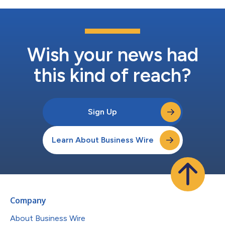
i2cに豊富な経験と専門知識をもたらします。i2c以前には、ジャ
クリーン氏はテメノスでアメリカ地域の社長として前年比30%の
成長を遂げ、常に年間経常収益目標を達成してきました。また、
オラクルやSAPなどのソフトウェア企業ではグローバルファイナ
ンシャルサービスを統括し、アクセンチュアやDXCなどの大手シ
Wish your news had
ステム統合パートナーでは、15億ドル規模の銀行と資本市場のIT
運用を統括しました。...
this kind of reach?
Sign Up
Learn About Business Wire
Company
About Business Wire