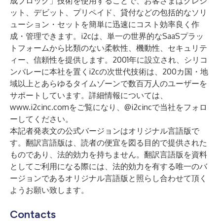
成ブロック」技術を使用することで、お客さまはクレジ
ット、デビット、プリペイド、貸付などの包括的なソリ
ューション・セットを簡単に迅速にコスト効率良く作
成・管理できます。i2cは、単一の世界的なSaaSプラッ
トフォームから比類のない柔軟性、機動性、セキュリテ
ィー、信頼性を提供します。2001年に設立され、シリコ
ンバレーに本社を置くi2cの次世代技術は、200カ国・地
域以上とあらゆるタイムゾーンで数百万人のユーザーを
サポートしています。詳細情報については、
www.i2cinc.com
をご覧になり、
@i2cinc
で当社をフォロ
ーしてください。
本記者発表文の公式バージョンはオリジナル言語版で
す。翻訳言語版は、読者の便宜を図る目的で提供された
ものであり、法的効力を持ちません。翻訳言語版を資料
としてご利用になる際には、法的効力を有する唯一のバ
ージョンであるオリジナル言語版と照らし合わせて頂く
ようお願い致します。
Contacts