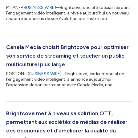
MILAN--(
BUSINESS WIRE
)--Brightcove, société spécialisée dans
l'engagement vidéo intelligent, a révélé aujourd'hui un nouveau
chapitre audacieux de son évolution qui illustre son
engagement renouvelé en faveur de l'innovation, de l'orientation
client et des expériences numériques transformatrices. Avec
l'aide de son nouveau propriétaire, Bending Spoons, et de sa
puissante technologie d'IA propriétaire, Brightcove réinvente sa
plateforme afin de répondre aux demandes croissantes de ses
Canela Media choisit Brightcove pour optimiser
clients, i...
son service de streaming et toucher un public
multiculturel plus large
BOSTON--(
BUSINESS WIRE
)--Brightcove, leader mondial de
l’engagement vidéo intelligent, a annoncé aujourd’hui
l’expansion de son partenariat avec Canela Media, une
entreprise de médias multiculturels à la pointe de la technologie
et de l’innovation, pour alimenter son service de streaming.
Grâce à la technologie vidéo primée aux Emmy Awards de
Brightcove, Canela Media accélérera sa croissance en
optimisant ses capacités de diffusion, en élargissant son offre
Brightcove met à niveau sa solution OTT,
de services et en renforçant l’engage...
permettant aux sociétés de médias de réaliser
des économies et d’améliorer la qualité du