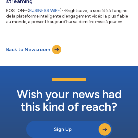
streaming
BOSTON--(
BUSINESS WIRE
)--Brightcove, la société à l’origine
de la plateforme intelligente d’engagement vidéo la plus fiable
au monde, a présenté aujourd’hui sa dernière mise à jour en
matière de services OTT (over-the-top, ou services par
contournement) avec sa solution Brightcove OTT nouvellement
améliorée. Grâce à une collaboration avec Applicaster, une
plateforme SaaS sans code, les nouvelles fonctionnalités OTT
Back to Newsroom
de Brightcove permettent aux sociétés de médias, aux
diffuseurs, aux ligues spor...
Wish your news had
this kind of reach?
Sign Up