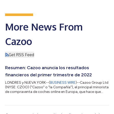
More News From
Cazoo
Get RSS Feed
Resumen: Cazoo anuncia los resultados
financieros del primer trimestre de 2022
LONDRES y NUEVA YORK--(
BUSINESS WIRE
)--Cazoo Group Ltd
(NYSE: CZOO) ("Cazoo" o "la Compañía"), el principal minorista
de compraventa de coches online en Europa, que hace que
comprar y vender un coche sea tan sencillo como pedir
cualquier otro producto por Internet hoy en día, ha anunciado
sus resultados financieros correspondientes a los tres meses
finalizados el 31 de marzo de 2022. El comunicado en el idioma