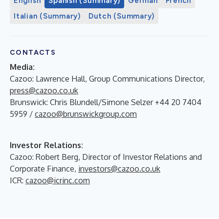
English
Spanish (Summary)
German
French
Italian (Summary)
Dutch (Summary)
CONTACTS
Media:
Cazoo: Lawrence Hall, Group Communications Director,
press@cazoo.co.uk
Brunswick: Chris Blundell/Simone Selzer +44 20 7404
5959 /
cazoo@brunswickgroup.com
Investor Relations:
Cazoo: Robert Berg, Director of Investor Relations and
Corporate Finance,
investors@cazoo.co.uk
ICR:
cazoo@icrinc.com