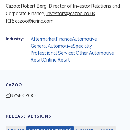
Cazoo: Robert Berg, Director of Investor Relations and
Corporate Finance,
investors@cazoo.co.uk
ICR:
cazoo@icrinc.com
Aftermarket
Finance
Automotive
Industry:
General Automotive
Specialty
Professional Services
Other Automotive
Retail
Online Retail
CAZOO
NYSE:CZOO
RELEASE VERSIONS