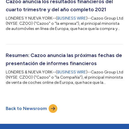
original es la versión oficial y autorizada del mismo. Esta
Cazoo anuncia los resultados financieros del
traducción es solamente u...
cuarto trimestre y del año completo 2021
LONDRES Y NUEVA YORK--(
BUSINESS WIRE
)--Cazoo Group Ltd
(NYSE: CZOO) ("Cazoo" o "la empresa"), el principal minorista
de automóviles en línea de Europa, que hace que la compra y
venta de un coche sea tan simple como pedir cualquier otro
producto en línea hoy en día, ha anunciado sus resultados
financieros para el año terminado el 31 de diciembre de 2021. El
comunicado en el idioma original es la versión oficial y
autorizada del mismo. Esta traducción es solamente un medio
Resumen: Cazoo anuncia las próximas fechas de
de ayuda y deberá ser c...
presentación de informes financieros
LONDRES & NUEVA YORK--(
BUSINESS WIRE
)--Cazoo Group Ltd
(NYSE: CZOO) ("Cazoo" o "la Compañía"), el principal minorista
de venta de coches online de Europa, que hace que la
compraventa de un coche sea tan sencilla y fluida como pedir
cualquier otro producto en Internet, ha anunciado hoy la fecha
de presentación de sus resultados del cuarto trimestre y del
ejercicio fiscal 2021, y la fecha de presentación de sus
Back to Newsroom
resultados del primer trimestre del ejercicio 2022. Cuarto
trimestre y ejercicio fisca...