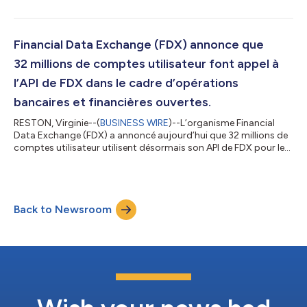
publication du rapport de FDX en juin 2022, près de 10 millions
de comptes consommateurs supplémentaires ont basculé vers
l'API FDX. FDX annonce également que les requêtes API ont
atteint 3,4 milliards par mois, attestant de la croissance
Financial Data Exchange (FDX) annonce que
soutenue de l'utilisation des donnée...
32 millions de comptes utilisateur font appel à
l’API de FDX dans le cadre d’opérations
bancaires et financières ouvertes.
RESTON, Virginie--(
BUSINESS WIRE
)--L’organisme Financial
Data Exchange (FDX) a annoncé aujourd’hui que 32 millions de
comptes utilisateur utilisent désormais son API de FDX pour le
partage ouvert de données financières. Depuis le dernier
rapport de FDX en janvier 2022, plus d’un million de comptes
utilisateur supplémentaires ont été transférés mensuellement
vers l’API de FDX, ce qui représente une augmentation de
Back to Newsroom
4 millions de comptes utilisateur supplémentaires utilisant
désormais l’API de FDX...