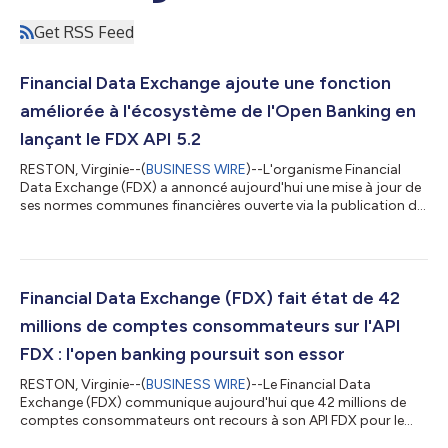
Get RSS Feed
Financial Data Exchange ajoute une fonction
améliorée à l'écosystème de l'Open Banking en
lançant le FDX API 5.2
RESTON, Virginie--(
BUSINESS WIRE
)--L'organisme Financial
Data Exchange (FDX) a annoncé aujourd'hui une mise à jour de
ses normes communes financières ouverte via la publication de
la version 5.2 de son API FDX. La nouvelle version de l'API FDX
ajoute davantage de fonctions à l'écosystème des fintechs et
des IF, notamment de nouvelles exigences en matière de
certification par les destinataires des données, de gestion de
l'initiation des paiements pour les utilisateurs et de mise à jour
Financial Data Exchange (FDX) fait état de 42
des donné...
millions de comptes consommateurs sur l'API
FDX : l'open banking poursuit son essor
RESTON, Virginie--(
BUSINESS WIRE
)--Le Financial Data
Exchange (FDX) communique aujourd'hui que 42 millions de
comptes consommateurs ont recours à son API FDX pour le
partage de données financières libres. Depuis la dernière