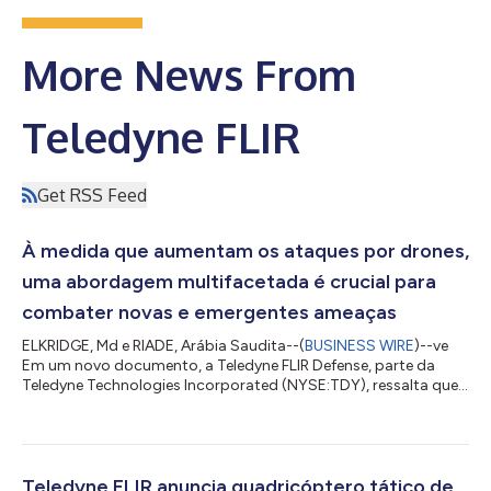
More News From
Teledyne FLIR
Get RSS Feed
À medida que aumentam os ataques por drones,
uma abordagem multifacetada é crucial para
combater novas e emergentes ameaças
ELKRIDGE, Md e RIADE, Arábia Saudita--(
BUSINESS WIRE
)--ve
Em um novo documento, a Teledyne FLIR Defense, parte da
Teledyne Technologies Incorporated (NYSE:TDY), ressalta que
uma abordagem multifacetada, incorporando arquiteturas
comuns e o compartilhamento de informações entre outros
imperativos, é necessária para abordar a ameaça à vida e à
propriedade imposta pelo uso armado de pequenos Sistemas
Aéreos não Tripulados (Unmanned Aerial Systems, sUAS). Em
Teledyne FLIR anuncia quadricóptero tático de