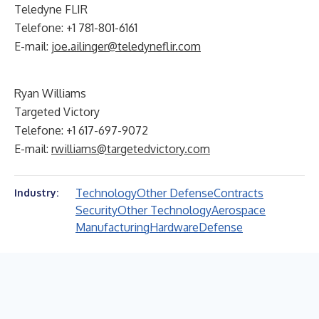
Teledyne FLIR
Telefone: +1 781-801-6161
E-mail:
joe.ailinger@teledyneflir.com
Ryan Williams
Targeted Victory
Telefone: +1 617-697-9072
E-mail:
rwilliams@targetedvictory.com
Technology
Other Defense
Contracts
Industry:
Security
Other Technology
Aerospace
Manufacturing
Hardware
Defense