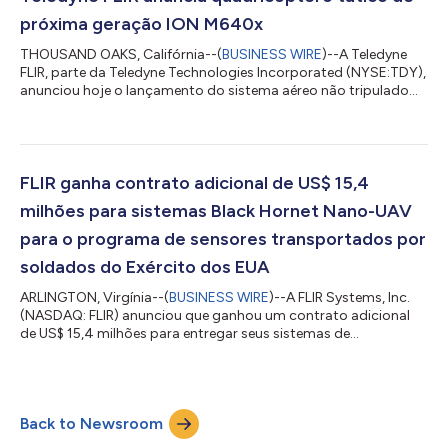
janeiro, atores não estatais do Iêmen ut...
próxima geração ION M640x
THOUSAND OAKS, Califórnia--(
BUSINESS WIRE
)--A Teledyne
FLIR, parte da Teledyne Technologies Incorporated (NYSE:TDY),
anunciou hoje o lançamento do sistema aéreo não tripulado
(Unmanned Aerial System, UAS) tático ION™ M640x. O UAS
projetado, desenvolvido e fabricado nos Estados Unidos é
baseado nos recursos do ION M440 (um Blue sUAS) e
fornecerá a clientes militares e do governo os melhores
recursos para suas missões exclusivas. “Nossa experiência em
FLIR ganha contrato adicional de US$ 15,4
engenharia comprovada e baseada nos Estados U...
milhões para sistemas Black Hornet Nano-UAV
para o programa de sensores transportados por
soldados do Exército dos EUA
ARLINGTON, Virgínia--(
BUSINESS WIRE
)--A FLIR Systems, Inc.
(NASDAQ: FLIR) anunciou que ganhou um contrato adicional
de US$ 15,4 milhões para entregar seus sistemas de
reconhecimento pessoal (Personal Reconnaissance Systems,
PRS) FLIR Black Hornet® 3 para o Exército dos EUA. Os veículos
aéreos nano-não tripulados (nano-UAVs) avançados estão
sendo usados para aumentar as capacidades de vigilância e
Back to Newsroom
reconhecimento em nível de esquadrão e de pequenas
unidades, como parte do programa de sensores tra...