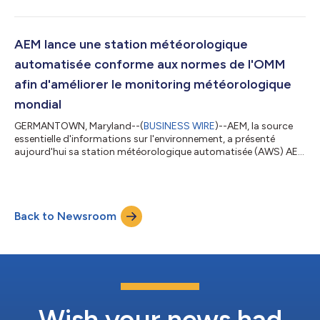
des eaux souterraines et de surface. Grâce à cette acquisition,
AEM intègre le matériel de détection robuste, les solutions de
télémétrie et les outils de gestion de données performants de
Van Essen à sa plateforme de résilience environnementale AEM
AEM lance une station météorologique
Elements®, offra...
automatisée conforme aux normes de l'OMM
afin d'améliorer le monitoring météorologique
mondial
GERMANTOWN, Maryland--(
BUSINESS WIRE
)--AEM, la source
essentielle d'informations sur l'environnement, a présenté
aujourd'hui sa station météorologique automatisée (AWS) AEM
Apex, conforme aux normes de l'OMM. Cette solution de pointe
crée une nouvelle référence en matière de précision, de fiabilité
et de durabilité, répondant aux normes strictes de
l'Organisation météorologique mondiale (OMM). Conçue pour
Back to Newsroom
relever les principaux enjeux en matière de monitoring
météorologique, l'AWS, conforme aux...
Wish your news had