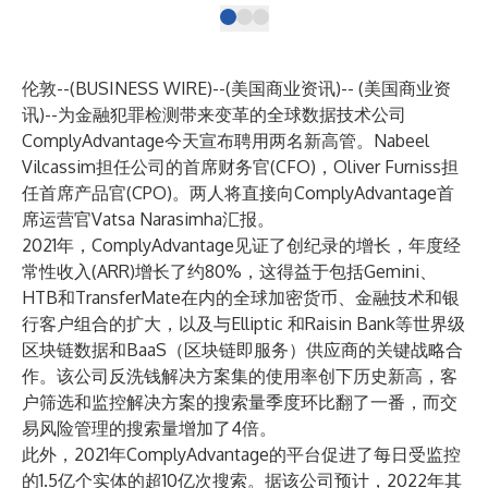
伦敦--(
BUSINESS WIRE
)--
(美国商业资讯)-- (美国商业资
讯)--为金融犯罪检测带来变革的全球数据技术公司
ComplyAdvantage
今天宣布聘用两名新高管。Nabeel
Vilcassim担任公司的首席财务官(CFO)，Oliver Furniss担
任首席产品官(CPO)。两人将直接向ComplyAdvantage首
席运营官
Vatsa Narasimha
汇报。
2021年，ComplyAdvantage见证了创纪录的增长，年度经
常性收入(ARR)增长了约80%，这得益于包括
Gemini
、
HTB
和
TransferMate
在内的全球加密货币、金融技术和银
行客户组合的扩大，以及与
Elliptic
和
Raisin Bank
等世界级
区块链数据和BaaS（区块链即服务）供应商的关键战略合
作。该公司反洗钱解决方案集的使用率创下历史新高，
客
户筛选和监控
解决方案的搜索量季度环比翻了一番，而
交
易风险管理
的搜索量增加了4倍。
此外，2021年ComplyAdvantage的平台促进了每日受监控
的1.5亿个实体的超10亿次搜索。据该公司预计，2022年其