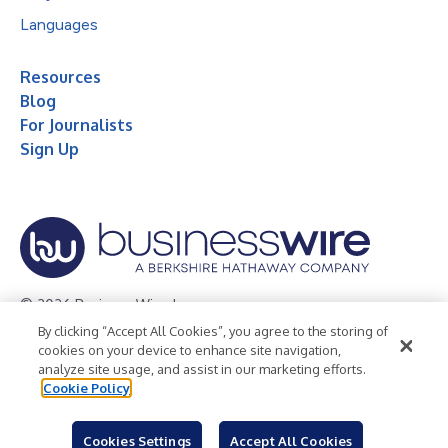
Languages
Resources
Blog
For Journalists
Sign Up
© 2026 Business Wire, Inc.
By clicking “Accept All Cookies”, you agree to the storing of
Privacy Policy
Cookie Policy
Accessibility Statement
cookies on your device to enhance site navigation,
analyze site usage, and assist in our marketing efforts.
Terms of Use
Legal
Cookie Policy
Cookies Settings
Accept All Cookies