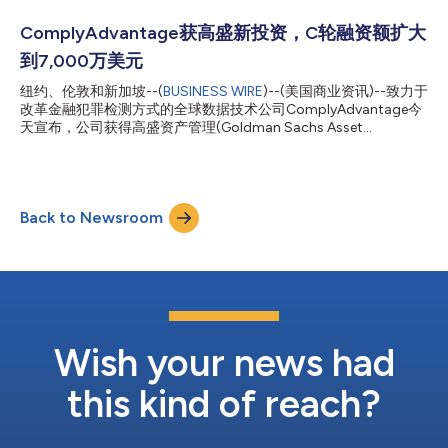
服...
施持续的“反洗钱”监控、反欺诈和制裁策略，从而帮助该行业避免
涉及金融犯罪（包括资助恐怖主义）风险的顾客和客户。 这一合
ComplyAdvantage获高盛新投资，C轮融资额扩大
作关系的达成正值该行业的关键时刻，因为随着NFT（非同质化代
到7,000万美元
币）、隐私钱包和去中心化金融(DeFi)网络等新服务的引入，监控
加密货币交易的能力已变得相当具有挑战性。针对这一情况，金融
纽约、伦敦和新加坡--(
BUSINESS WIRE
)--(美国商业资讯)--致力于
行动特别工作组(FATF)和欧盟委员会已经发布了更多法规，为现有
改革金融犯罪检测方式的全球数据技术公司ComplyAdvantage今
金融服务立法未覆盖的加密货币资产提供更大的确定性。 通过将
天宣布，公司获得高盛资产管理(Goldman Sachs Asset
Elliptic的区块链分析技术整合到ComplyAdvantage平台，将法币
Management)旗下Growth Equity团队的一笔新投资。交易条款尚
和加密货币风险评估两个领域结合起来，用户将能够强化风险管理
未披露。 这项投资是公司于2020年7月宣布的超额认购C轮融资的
流程，深入了解区块...
延伸。高盛资产管理加入公司不断增加的世界级投资者的行列，其
中包括安大略省教师退休金计划委员会(Ontario Teachers’
Back to Newsroom
Pension Plan Board)、Index Ventures和Balderton Capital。
ComplyAdvantage将利用这项新投资来推进其目前所经历的快速
增长，并巩固其在价值链关键环节中的重要地位，以帮助企业应对
与反洗钱(AML)、了解你的客户(KYC)和更广泛的金融犯罪有关的
不断变化的风险。 公司一直是高增长公司首选的全球合作伙伴，
其中包括美国加密货币交易所Gemini、澳大利亚支付应用Beem It
和英国颇为成功的挑战者银行(challenger bank)之一OakN...
Wish your news had
this kind of reach?