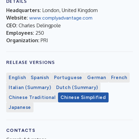
DETAILS
Headquarters:
London, United Kingdom
Website:
www.complyadvantage.com
CEO:
Charles Delingpole
Employees:
250
Organization:
PRI
RELEASE VERSIONS
English
Spanish
Portuguese
German
French
Italian (Summary)
Dutch (Summary)
Chinese Traditional
Chinese Simplified
Japanese
CONTACTS