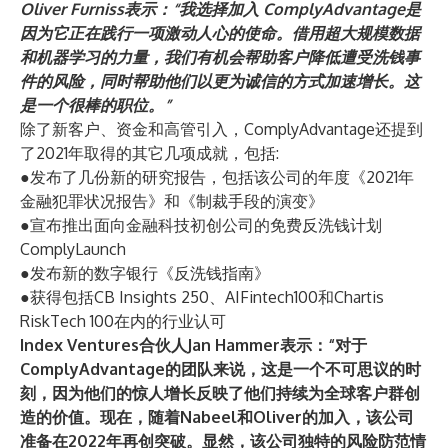
Oliver Furniss表示：“我选择加入 ComplyAdvantage是
因为它正在践行一项激动人心的使命。借用超大规模数据
和机器学习的力量，我们有机会帮助客户降低遭受洗钱事
件的风险，同时帮助他们以更为诚信的方式加速增长。这
是一个很棒的职位。”
除了新客户、资金和高管引入，ComplyAdvantage还提到
了2021年取得的其它几项成就，包括:
●发布了几份新的研究报告，包括该公司的年度
《2021年
金融犯罪状况报告》
和
《制裁手段的演变》
●宣布推出面向金融科技初创公司的免费反洗钱计划
ComplyLaunch
●发布新的数字银行
《反洗钱指南》
●获得包括
CB Insights 250
、
AIFintech100
和
Chartis
RiskTech 100
在内的行业认可
Index Ventures合伙人Jan Hammer表示：“对于
ComplyAdvantage的团队来说，这是一个不可思议的时
刻，因为他们的惊人增长反映了他们持续为全球客户群创
造的价值。现在，随着Nabeel和Oliver的加入，该公司
准备在2022年再创突破。显然，该公司独特的风险防范情