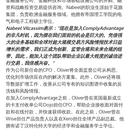
金融服务公司、金融科技和市场基础设施公司的并购、融
资和战略投资交易提供咨询。Nabeel的职业生涯始于花旗
集团，负责欧洲金融服务领域。他拥有帝国理工学院的电
气和电子工程硕士学位。
Nabeel Vilcassim表示：“现在是加入ComplyAdvantage
的非凡时机，因为摆在我们面前的机会是巨大的。凭借强
大的业务基础和全球对超大规模交易方风险情报技术日益
增长的需求，我们正成为创新、监管合规和未来合规的纽
带。因此，能加入这个团队帮助企业以最大程度的诚信进
行交易，我倍感兴奋。”
作为公司新任命的CPO，Oliver将全面监督公司从构思、
优化到市场供应在内的解决方案集。此外，Oliver还将领
导数据扩增工作，改善从公司专有的知识图谱中收集的反
洗钱和风险情报。
在加入ComplyAdvantage之前，Oliver曾在英国最新成立
的卡支付收单公司Dojo担任CPO，帮助企业接收面对面付
款和在线付款，并快速获得收款。在此之前，Oliver曾在
Wise担任产品负责人以及在Xero担任全球产品副总裁。他
拥有诺丁汉特伦特大学的经济学和金融服务学士学位。