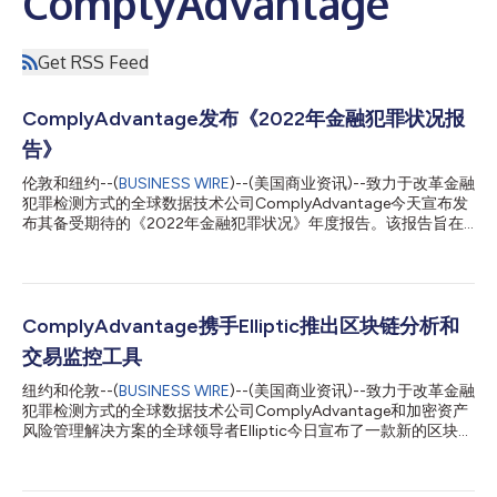
ComplyAdvantage
Get RSS Feed
ComplyAdvantage发布《2022年金融犯罪状况报
告》
伦敦和纽约--(
BUSINESS WIRE
)--(美国商业资讯)--致力于改革金融
犯罪检测方式的全球数据技术公司ComplyAdvantage今天宣布发
布其备受期待的《2022年金融犯罪状况》年度报告。该报告旨在
作为全球合规团队的战略指南，列出了各国政府和金融机构在
2022年将面临的新威胁，并就合规团队如何应对提出了规范性建
议，确保他们能够主动采取行动。 该报告以2021年11月进行的一
项调查和精选访谈为基础，分享了来自北美、欧洲和亚太区的800
名高管和高级合规决策者的见解和观察。受访者代表了企业银行、
ComplyAdvantage携手Elliptic推出区块链分析和
投资、加密货币、保险和金融科技领域的一系列组织。 《2022年
交易监控工具
金融犯罪状况报告》揭示了合规官在未来一年最关注的金融犯罪趋
势。具体而言，这份49页的报告深入探讨了一些新的主题，例如
纽约和伦敦--(
BUSINESS WIRE
)--(美国商业资讯)--致力于改革金融
远程/混合工作带来的网络安全挑战、供应链持续中断的影响、日
犯罪检测方式的全球数据技术公司ComplyAdvantage和加密资产
益严峻的勒索软件威胁、全球主要制裁机制的演变等。这项调查现
风险管理解决方案的全球领导者Elliptic今日宣布了一款新的区块链
已进入第二年，还深入分析了合规趋势和挑战在疫情流行期间是如
分析和交易监控工具，可帮助加密资产公司检测和避免金融犯罪。
何发生变化的。 皇家联合服务研究所(RUSI)金融犯罪与安全研究中
这一行业首创的解决方案由加密资产反洗钱(AML)监控平台Elliptic
心主任Tom Keatinge表示：“考虑到疫情导致的数字化加速、加密
Navigator提供支持。快速增长的加密资产公司可借助这一工具实