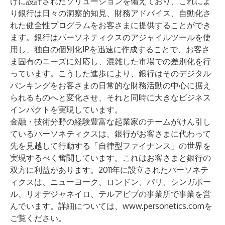
けに設計されたソリューションを備えており、これによ
り銀行は日々の洞察的知見、財務アドバイス、自動化さ
れた健全性プログラムをお客さまに提供することができ
ます。銀行はパーソネティクスのアジャイルツールを使
用し、独自の個別化IPを迅速に作成することで、お客さ
ま固有のニーズに対応し、混雑した市場での差別化を行
っています。こうした進歩により、銀行はそのデジタル
バンキングをお客さまの日常的な財務活動の中心に据え
られるものへと変化させ、それと同時に大きなビジネス
インパクトを実現しています。
金融・技術分野の経験豊富な起業家のチームがけん引し
ているパーソネティクスは、銀行がお客さまに代わって
先を見越して行動する「自律型ファイナンス」の世界を
実現するべく奮闘しています。これはお客さまと銀行の
双方に利益があります。2011年に設立されたパーソネテ
ィクスは、ニューヨーク、ロンドン、パリ、シンガポー
ル、リオデジャネイロ、テルアビブの事業所で事業を営
んでいます。詳細については、
www.personetics.com
を
ご覧ください。