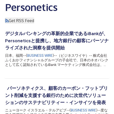
Personetics
Get RSS Feed
デジタルバンキングの革新的企業であるiBankが、
Personeticsと提携し、地方銀行の顧客にパーソナ
ライズされた洞察を提供開始
日本、福岡--(
BUSINESS WIRE
)--（ビジネスワイヤ）-- 株式会社
ふくおかフィナンシャルグループの子会社で、日本のネオバンク
として広く認知されているiBank マーケティング株式会社は、本
日、金融機関向けの金融データ主導型パーソナライゼーションお
よび顧客エンゲージメントソリューションのグローバルリーディ
ングプロバイダである Personetics と新たに提携することを発表
します。iBankは、日本の大手システムインテグレーターである
TISの支援のもと、Personeticsの機能を地方銀行向けのサービス
パーソネティクス、顧客のカーボン・フットプリ
に加えることで、日本の地方銀行がデジタル領域に進出し、より
ント削減を支援する銀行のために次世代ソリュー
多くの日本の銀行顧客にデジタルバンキング体験を提供できるよ
う支援することを意図しています。 iBankは、日本で最も革新的
ションのサステナビリティー・インサイツを発表
なネオバンクの一つであり、デジタルバンキングサービスによっ
ニューヨーク イスラエル・テルアビブ--(
BUSINESS WIRE
)--度な
て顧客の日常生活を向上させることを使命としています。iBank