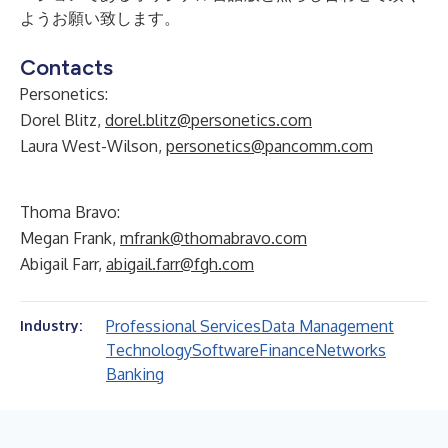
ようお願い致します。
Contacts
Personetics:
Dorel Blitz,
dorel.blitz@personetics.com
Laura West-Wilson,
personetics@pancomm.com
Thoma Bravo:
Megan Frank,
mfrank@thomabravo.com
Abigail Farr,
abigail.farr@fgh.com
Professional Services
Data Management
Industry:
Technology
Software
Finance
Networks
Banking