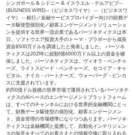
シンガポール & シドニー & イスラエル・テルアビブ--
(
BUSINESS WIRE
)--
（ビジネスワイヤ） -- （ビジネスワ
イヤ） -- 銀行／金融サービスプロバイダー向けの財務デ
ータ駆使型個別化／顧客エンゲージメントソリューショ
ンを提供する世界一流企業であるパーソネティクスは本
日、ソフトウエア投資大手のトーマ・ブラボーから成長
資金8500万ドルを調達したと発表しました。 パーソネ
ティクスは2021年に総額1億6000万ドル以上の資金を確
保しました。パーソネティクスは、ヴィオラ・ベンチャ
ーズ、ライトスピード・ベンチャーズ、セコイア・キャ
ピタル、ナイカ・パートナーズ、ウォーバーグ・ピンカ
スに支援されています。
約150億ドル規模の世界市場で運用されているパーソネテ
ィクスのAIベースのエンゲージメントプラットフォーム
は、すべてのチャンネルにおける世界的金融機関にとっ
て、財務データ駆使型の個別化、顧客エンゲージメン
ト、資金管理の市場標準になりつつあります。パーソネ
ティクスは金融機関と提携して、自動化インテリジェン
スの知見をすべてのお客さまとの情報交換に取り入れる