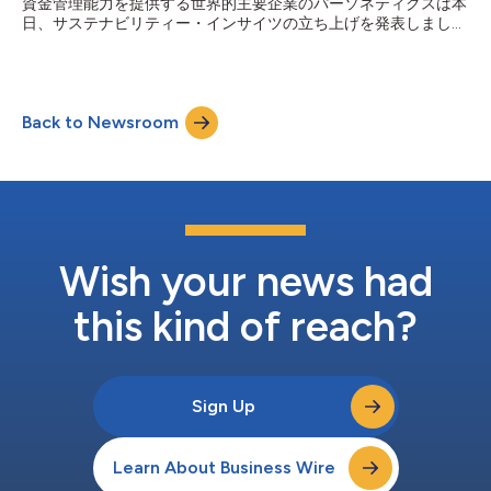
資金管理能力を提供する世界的主要企業のパーソネティクスは本
は、日本最大級の地方銀行であるふくおかフィナンシャルグルー
日、サステナビリティー・インサイツの立ち上げを発表しまし
プ（FFG）の子会社として、PersoneticsとB2B2C（企業と一般消
た。パーソネティクスのエンゲージメント・プラットフォームに
費者の取引を仲介する事業）ビジネスモデル...
含まれるこの新たなソリューションは、環境に配慮した銀行業務
と持続可能な金融に対して高まりつつある顧客需要と規制上の期
待に銀行が応えるために役立ちます。パーソネティクスは、業界
Back to Newsroom
をリードするインパクト・フィンテックのエコリティクと提携
し、同社の パーソネティクスのサステナビリティー・インサイ
ツは、銀行顧客が取引を行うたびに、その取引のカーボン・フッ
トプリントを表示し、炭素排出量を削減 するための個別化され
た行動を推奨する世界初のソリューションです。推奨される行動
は、低炭素の業者やカテゴリーからの購入、気候に優しい財務目
標のための預金などです。サステナビリティー・インサイツは、
数十億件の顧客取引の高度なデータ分析に基づいて、パーソネテ
Wish your news had
ィクスの財務データ駆使型エンゲージメント・プラットフォーム
に完全に組み込まれます。 れにより銀行は顧客がより持続...
this kind of reach?
Sign Up
Learn About Business Wire