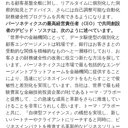
れる顧客基盤全般に対し、リアルタイムに個別化した洞
察的知見とアドバイス、さらには自己調整可能な自動化
財務健全性プログラムを共有できるようになります。
パーソネティクスの最高経営責任者（CEO）で共同創設
者のデビッド・ソスナは、次のように述べています。
「世界中の金融機関にとって、データ駆使型の個別化と
顧客エンゲージメントは戦場です。銀行はお客さまとの
受動的な関係を積極的なものへと一層移行しており、お
客さまの財務健全性の改善に役立つ新たな方法を探して
います。パーソネティクスは市場で最も包括的なエンゲ
ージメントプラットフォームを金融機関に提供すること
により、迅速にビジネスインパクトをもたらすことで俊
敏性と差別化を実現しています。当社は、世界で最も経
験豊富な金融技術投資企業の1社であるトーマ・ブラボー
と提携して、この急速な成長と革新をさらに推進してい
けることを非常にうれしく思います。トーマ・ブラボー
と共に、『自律型ファイナンス』の構想を実現し、新し
いパートナーやクライアントにリーチすると同時に、ビ
ジネスインパクトを推進する革新的なビジネスソリュー