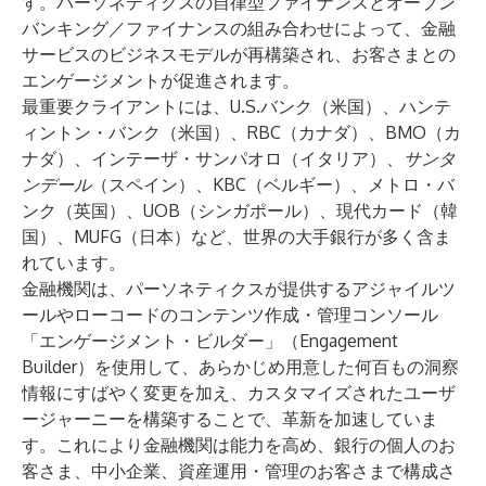
す。パーソネティクスの自律型ファイナンスとオープン
バンキング／ファイナンスの組み合わせによって、金融
サービスのビジネスモデルが再構築され、お客さまとの
エンゲージメントが促進されます。
最重要クライアントには、U.S.バンク（米国）、ハンテ
ィントン・バンク（米国）、RBC（カナダ）、BMO（カ
ナダ）、インテーザ・サンパオロ（イタリア）、
サンタ
ンデール
（スペイン）、KBC（ベルギー）、メトロ・バ
ンク（英国）、UOB（シンガポール）、現代カード（韓
国）、MUFG（日本）など、世界の大手銀行が多く含ま
れています。
金融機関は、パーソネティクスが提供するアジャイルツ
ールやローコードのコンテンツ作成・管理コンソール
「エンゲージメント・ビルダー」（Engagement
Builder）を使用して、あらかじめ用意した何百もの洞察
情報にすばやく変更を加え、カスタマイズされたユーザ
ージャーニーを構築することで、革新を加速していま
す。これにより金融機関は能力を高め、銀行の個人のお
客さま、中小企業、資産運用・管理のお客さまで構成さ