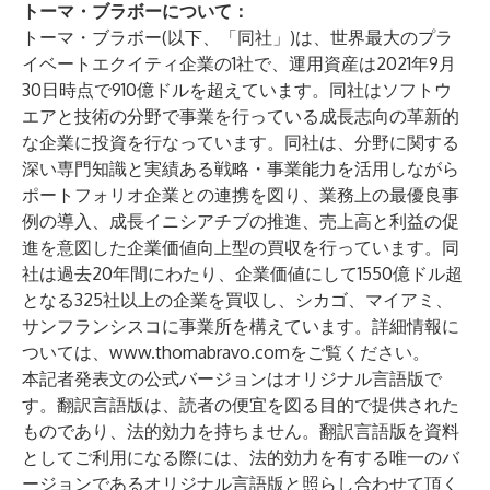
トーマ・ブラボーについて：
トーマ・ブラボー(以下、「同社」)は、世界最大のプラ
イベートエクイティ企業の1社で、運用資産は2021年9月
30日時点で910億ドルを超えています。同社はソフトウ
エアと技術の分野で事業を行っている成長志向の革新的
な企業に投資を行なっています。同社は、分野に関する
深い専門知識と実績ある戦略・事業能力を活用しながら
ポートフォリオ企業との連携を図り、業務上の最優良事
例の導入、成長イニシアチブの推進、売上高と利益の促
進を意図した企業価値向上型の買収を行っています。同
社は過去20年間にわたり、企業価値にして1550億ドル超
となる325社以上の企業を買収し、シカゴ、マイアミ、
サンフランシスコに事業所を構えています。詳細情報に
ついては、
www.thomabravo.com
をご覧ください。
本記者発表文の公式バージョンはオリジナル言語版で
す。翻訳言語版は、読者の便宜を図る目的で提供された
ものであり、法的効力を持ちません。翻訳言語版を資料
としてご利用になる際には、法的効力を有する唯一のバ
ージョンであるオリジナル言語版と照らし合わせて頂く