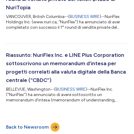
NuriTopia
VANCOUVER, British Columbia--(
BUSINESS WIRE
)--NuriFlex
Holdings Inc. (www.nuri.ca, “NuriFlex") ha annunciato di aver
completato con successo il 1° round di vendite private del
token $NBLU. Il token $NBLU è stato realizzato per essere un
token nativo di NuriTopia (www.nuritopia.io), che è una
piattaforma metaverso per le interazioni sociali degli utenti di
tutto il mondo. A seguito del successo di NuriFlex nel lanciare i
canali della comunità NuriTopia (Telegram: NuriTopia e
Riassunto: NuriFlex Inc. e LINE Plus Corporation
NuriTopia Corea) e n...
sottoscrivono un memorandum d’intesa per
progetti correlati alla valuta digitale della Banca
centrale (“CBDC”)
BELLEVUE, Washington--(
BUSINESS WIRE
)--NuriFlex Inc.
(“NuriFlex”) ha annunciato di avere sottoscritto un
memorandum d’intesa (memorandum of understanding,
“MoU”) con LINE Plus Corporation (“LINE”). Le due società
intendono collaborare ad attività facenti capo alla piattaforma
della valuta digitale della Banca centrale (Central Bank Digital
Currency, “CBDC”) in diverse regioni, tra cui, a titolo puramente
Back to Newsroom
esemplificativo, Caraibi, America del Sud e Africa. Tra le
specializzazioni di NuriFlex fig...