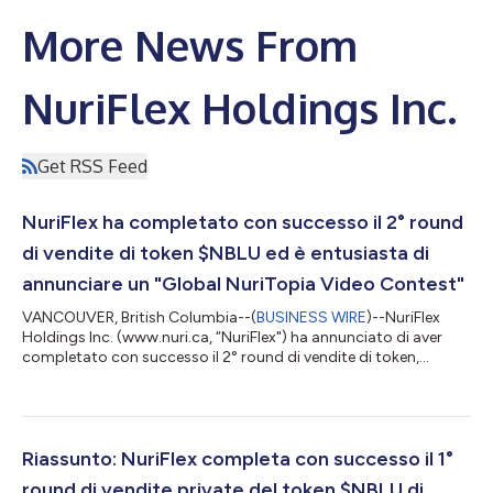
More News From
NuriFlex Holdings Inc.
Get RSS Feed
NuriFlex ha completato con successo il 2° round
di vendite di token $NBLU ed è entusiasta di
annunciare un "Global NuriTopia Video Contest"
VANCOUVER, British Columbia--(
BUSINESS WIRE
)--NuriFlex
Holdings Inc. (www.nuri.ca, “NuriFlex") ha annunciato di aver
completato con successo il 2° round di vendite di token,
mentre continua la propria attività per costruire una grande
comunità di membri attivi. Ad oggi, circa 100.000 persone si
sono unite alla comunità. Con il completamento positivo del 2°
round di vendite e al forte sostegno dei membri della comunità,
NuriFlex è entusiasta di annunciare un "Global NuriTopia Video
Riassunto: NuriFlex completa con successo il 1°
Contest", che...
round di vendite private del token $NBLU di