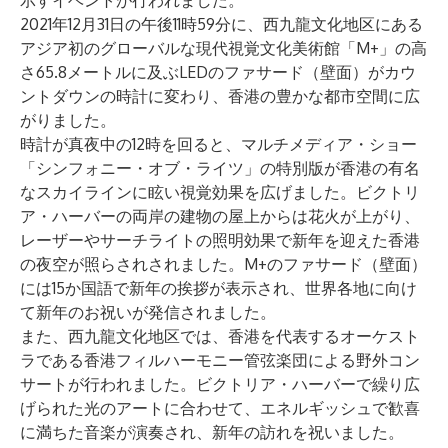
示すイベントが行われました。
2021年12月31日の午後11時59分に、西九龍文化地区にある
アジア初のグローバルな現代視覚文化美術館「M+」の高
さ65.8メートルに及ぶLEDのファサード（壁面）がカウ
ントダウンの時計に変わり、香港の豊かな都市空間に広
がりました。
時計が真夜中の12時を回ると、マルチメディア・ショー
「シンフォニー・オブ・ライツ」の特別版が香港の有名
なスカイラインに眩い視覚効果を広げました。ビクトリ
ア・ハーバーの両岸の建物の屋上からは花火が上がり、
レーザーやサーチライトの照明効果で新年を迎えた香港
の夜空が照らされされました。M+のファサード（壁面）
には15か国語で新年の挨拶が表示され、世界各地に向け
て新年のお祝いが発信されました。
また、西九龍文化地区では、香港を代表するオーケスト
ラである香港フィルハーモニー管弦楽団による野外コン
サートが行われました。ビクトリア・ハーバーで繰り広
げられた光のアートに合わせて、エネルギッシュで歓喜
に満ちた音楽が演奏され、新年の訪れを祝いました。