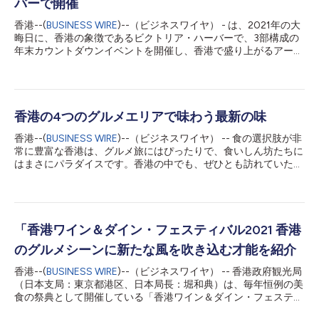
バーで開催
香港--(
BUSINESS WIRE
)--（ビジネスワイヤ） - は、2021年の大
晦日に、香港の象徴であるビクトリア・ハーバーで、3部構成の
年末カウントダウンイベントを開催し、香港で盛り上がるアート
シーンを世界に向けて紹介します。 カウントダウンを迎える12
月31日の夜は、西九龍（ウエストカオルーン）文化地区に2021
年11月にオープンしたばかりの、アジア最大級の視聴覚美術館
「Ｍ＋」に注目です。高さ65.8メートル、幅110mの巨大LEDス
クリーンでもあるM+の壁面が、ビジュアル・カウントダウンの
香港の4つのグルメエリアで味わう最新の味
壮大なスクリーンとなり、ビクトリア・ハーバーの光を一層煌び
香港--(
BUSINESS WIRE
)--（ビジネスワイヤ） -- 食の選択肢が非
やかにします。この壁面では、大晦日の夜から、地元の才能あふ
常に豊富な香港は、グルメ旅にはぴったりで、食いしん坊たちに
れるデジタルアーティストが制作した、香港の街やカルチャーを
はまさにパラダイスです。香港の中でも、ぜひとも訪れていただ
表現したビジュアルストーリーが一挙に上映されます。このM＋
きたい４つのグルメエリアをご紹介します。 セントラル（中
の壁面は、2021年の最後の1分となる現地時間の23時59分、香港
環/Central）: 香港の中心地には、受賞歴のあるバーや世界的なレ
の豊かな街並みを映し出すカウントダウンの時計に変わります。
ストラン、世界中のトレンディなレストランが集まっています。
時計がちょうど0時になると同時に、“2022”の数字と日本語を含
刺激的な美食の旅に夢中になることでしょう。ぜひご準備を！
む各国語による新年の挨拶がスクリーンに映し出され、世界中に
ケネディタウン（堅尼地城/Kennedy Town）:香港に住む多くの
「香港ワイン＆ダイン・フェスティバル2021 香港
新年のお祝いを届...
外国人が利用するクールな酒場やカフェがある多彩な地域です。
のグルメシーンに新たな風を吹き込む才能を紹介
ケネディタウンでグルメな冒険をしてみませんか？アーティステ
ィックで最先端のウェストサイドでワインと食事を楽しんでみて
香港--(
BUSINESS WIRE
)--（ビジネスワイヤ） -- 香港政府観光局
はいかがでしょうか。 ワンチャイ（湾仔/Wan Chai）: 本物の味
（日本支局：東京都港区、日本局長：堀和典）は、毎年恒例の美
と各国文化に巡り合える、長い歴史を持つエリアです。無数の多
食の祭典として開催している「香港ワイン＆ダイン・フェスティ
国籍料理を誇り、多様なレストランやエキゾチックなバーが溢れ
バル」を、リアルイベントとオンラインイベントによるハイブリ
ています。映画「スージー・ウォンの世界」に浸ってみません