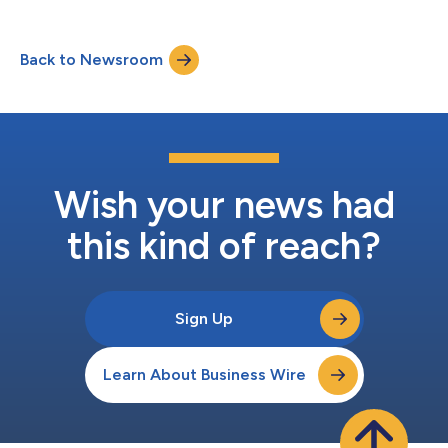
ッド形式で、11月の1ヶ月間開催します。コロナ禍の先行きが不
か？ チムサアチョイ（尖沙咀/Tsim Sha Tsui）: ネオンに彩...
透明な中でも、香港が歩みを止めることはありませんでした。香
港では、この1年間でたくさんのレストランが新規に開業し、多
Back to Newsroom
様性に富み活気に満ちたグルメシーンが盛り上がりを見せていま
す。本イベントは、世界中の食通の方々に、香港がポスト・コロ
ナ時代も引き続きグルメ都市のトップであり続けるというポジテ
ィブなメッセージを発信することで、コロナ後により多くの方に
香港を訪れていただくことを目指しています。 今年のフェステ
ィバルでは「食の新たな可能性を提案するショールーム」とし
て、革新的に進化した中国料理の紹介、刺激的なオンライン・マ
スタークラス、そして飲食業界から陽気で大胆なパーソナリティ
Wish your news had
陣を迎えての新鮮な体験といった多彩なプログラムを用意してお
り、香港のグルメシーンに新たな風を吹き込む才能...
this kind of reach?
Sign Up
Learn About Business Wire