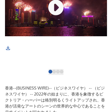
「
大
は
ビ
香港--(
BUSINESS WIRE
)--
（ビジネスワイヤ） -- （ビジ
ネスワイヤ） -- 2022年の始まりに、香港を象徴するビ
クトリア・ハーバーは格別明るくライトアップされ、香
港が活発なアートのシーンの世界的な中心であることを