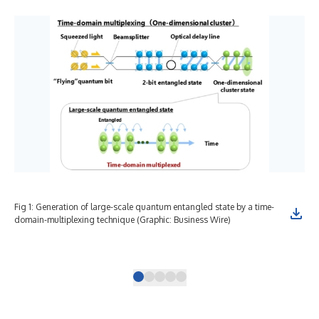
Fig 1: Generation of large-scale quantum entangled state by a time-
Fig
domain-multiplexing technique (Graphic: Business Wire)
ent
con
wit