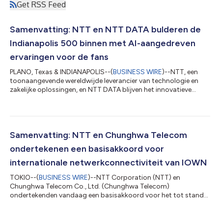
Get RSS Feed
Samenvatting: NTT en NTT DATA bulderen de
Indianapolis 500 binnen met AI-aangedreven
ervaringen voor de fans
PLANO, Texas & INDIANAPOLIS--(
BUSINESS WIRE
)--NTT, een
toonaangevende wereldwijde leverancier van technologie en
zakelijke oplossingen, en NTT DATA blijven het innovatieve
gebruik van racegegevens uitbreiden om de ervaringen voor de
fans bij de NTT INDYCAR SERIES te verbeteren, inclusief de
Indianapolis 500 van dit jaar. NTT is het moederbedrijf van NTT
DATA, en zij fungeren samen als officiële technologiepartner van
INDYCAR, de NTT INDYCAR SERIES, Indianapolis Motor
Samenvatting: NTT en Chunghwa Telecom
Speedway (IMS), de Indianap...
ondertekenen een basisakkoord voor
internationale netwerkconnectiviteit van IOWN
TOKIO--(
BUSINESS WIRE
)--NTT Corporation (NTT) en
Chunghwa Telecom Co., Ltd. (Chunghwa Telecom)
ondertekenden vandaag een basisakkoord voor het tot stand
brengen van een internationale netwerkconnectiviteit via IOWN.
In de toekomst willen we, aan de hand van IOWN's innovatieve