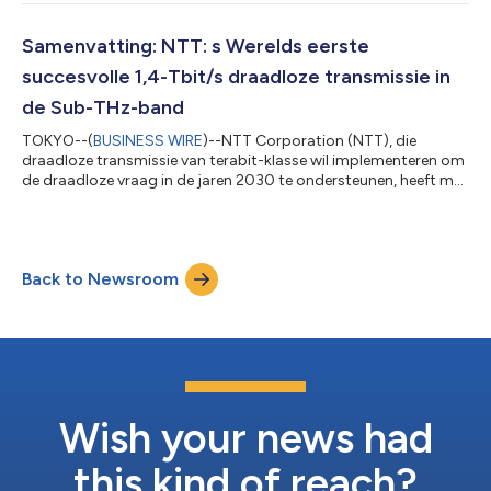
communicatietechnologie gecentreerd op het All-Photonics
Network, internationale netwerkconnectiviteit tussen Japan en
Taiwan tot stand brengen, en samenwerken in IOWN-
Samenvatting: NTT: s Werelds eerste
gerelateerde activiteiten en beveiliging. 1. Achtergro...
succesvolle 1,4-Tbit/s draadloze transmissie in
de Sub-THz-band
TOKYO--(
BUSINESS WIRE
)--NTT Corporation (NTT), die
draadloze transmissie van terabit-klasse wil implementeren om
de draadloze vraag in de jaren 2030 te ondersteunen, heeft met
succes 's werelds eerste "orbitale hoekmoment (OAM)
multiplexing draadloze transmissie met hoge capaciteit - met
1,44 Tbit/s -" bereikt door gebruik te maken van een ultrabrede
bandbreedte van 32 GHz. Als innovatieve draadloze
Back to Newsroom
communicatietechnologie, die van de subterahertz-band (sub-
THz) gebruik maakt, zal deze prestati...
Wish your news had
this kind of reach?