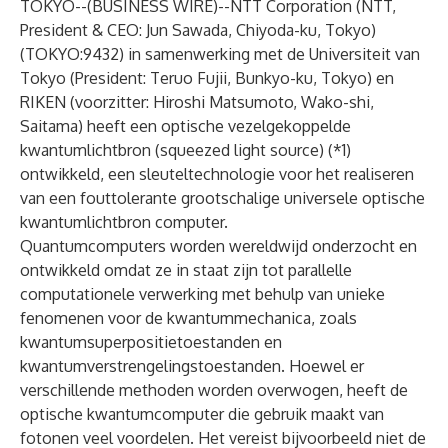
TOKYO--(
BUSINESS WIRE
)--
NTT Corporation (NTT,
President & CEO: Jun Sawada, Chiyoda-ku, Tokyo)
(TOKYO:9432) in samenwerking met de Universiteit van
Tokyo (President: Teruo Fujii, Bunkyo-ku, Tokyo) en
RIKEN (voorzitter: Hiroshi Matsumoto, Wako-shi,
Saitama) heeft een optische vezelgekoppelde
kwantumlichtbron (squeezed light source) (*1)
ontwikkeld, een sleuteltechnologie voor het realiseren
van een fouttolerante grootschalige universele optische
kwantumlichtbron computer.
Quantumcomputers worden wereldwijd onderzocht en
ontwikkeld omdat ze in staat zijn tot parallelle
computationele verwerking met behulp van unieke
fenomenen voor de kwantummechanica, zoals
kwantumsuperpositietoestanden en
kwantumverstrengelingstoestanden. Hoewel er
verschillende methoden worden overwogen, heeft de
optische kwantumcomputer die gebruik maakt van
fotonen veel voordelen. Het vereist bijvoorbeeld niet de