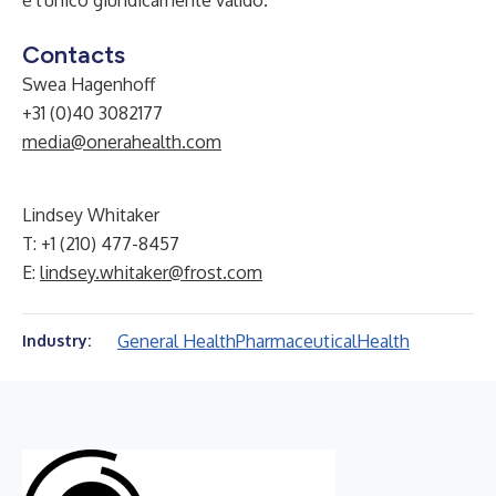
è l'unico giuridicamente valido.
Contacts
Swea Hagenhoff
+31 (0)40 3082177
media@onerahealth.com
Lindsey Whitaker
T: +1 (210) 477-8457
E:
lindsey.whitaker@frost.com
General Health
Pharmaceutical
Health
Industry: