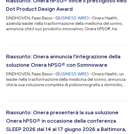
Riassunto: Onera hPSG® vince il prestigioso Red
Dot Product Design Award
EINDHOVEN, Paesi Bassi--(
BUSINESS WIRE
)--Onera Health,
azienda leader nella trasformazione della medicina del sonno,
annuncia che il suo prodotto innovativo, Onera hPSG®, ha
ricevuto il prestigioso Red Dot Product Design Award per il
2026. Questo riconoscimento internazionale celebra
l'eccezionale qualità del design e sottolinea l'impegno di Onera
Health nei confronti dell'eccellenza, della creatività e
dell'innovazione incentrata sul paziente. Il Red Dot Award, uno
Riassunto: Onera annuncia l'integrazione della
dei marchi di qualità per l'...
soluzione Onera hPSG® con Somnoware
EINDHOVEN, Paesi Bassi--(
BUSINESS WIRE
)--Onera Health, un
leader nella trasformazione della medicina del sonno, annuncia
che la sua soluzione completa di polisonnografia a domicilio,
Onera hPSG®, ora è integrata con Somnoware by ResMed, il
software di gestione del laboratorio del sonno. Questa
integrazione consente ai clinici di condurre test di
polisonnografia (PSG) nei quali i pazienti dormono più
comodamente possibile a casa propria, gestendo al contempo
Riassunto: Onera presenterà la sua soluzione
l'intero flusso di lavoro in Somnowar...
Onera hPSG® in occasione della conferenza
SLEEP 2026 dal 14 al 17 giugno 2026 a Baltimora,