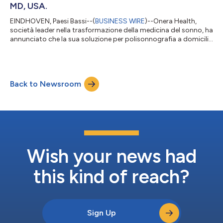
MD, USA.
EINDHOVEN, Paesi Bassi--(
BUSINESS WIRE
)--Onera Health,
società leader nella trasformazione della medicina del sonno, ha
annunciato che la sua soluzione per polisonnografia a domicilio
end-to-end, Onera hPSG®, rivestirà una posizione di primo
piano in diverse presentazioni scientifiche nel corso della
prossima conferenza SLEEP 2026. Il testo originale del presente
annuncio, redatto nella lingua di partenza, è la versione ufficiale
Back to Newsroom
che fa fede. Le traduzioni sono offerte unicamente per
comodità d...
Wish your news had
this kind of reach?
Sign Up