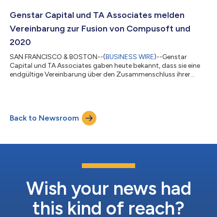
Development and Manufacturing Organization, CDMO) mit Full-
Service auf dem weltweiten Medizinproduktemarkt. Gegründet
Genstar Capital und TA Associates melden
1923, hat Elos Medtech den Hauptsitz im schwed...
Vereinbarung zur Fusion von Compusoft und
2020
SAN FRANCISCO & BOSTON--(
BUSINESS WIRE
)--Genstar
Capital und TA Associates gaben heute bekannt, dass sie eine
endgültige Vereinbarung über den Zusammenschluss ihrer
Portfoliounternehmen Compusoft, einen führenden
internationalen Anbieter von spezialisierter visueller Configure,
Price, Quote („vCPQ“) Software für wichtige Einzelhandels- und
Fertigungsbranchen, und 2020 Technologies („2020“), einen
Back to Newsroom
führenden Anbieter von Speziallösungen im Bereich Computer-
aided Design („CAD“), Configure, Price,...
Wish your news had
this kind of reach?