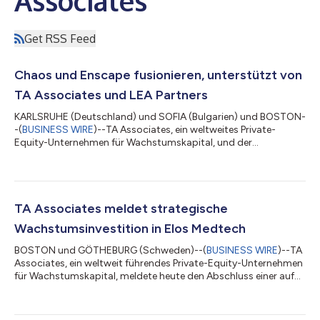
Associates
Get RSS Feed
Chaos und Enscape fusionieren, unterstützt von
TA Associates und LEA Partners
KARLSRUHE (Deutschland) und SOFIA (Bulgarien) und BOSTON-
-(
BUSINESS WIRE
)--TA Associates, ein weltweites Private-
Equity-Unternehmen für Wachstumskapital, und der
Technologieinvestor LEA Partners kündigten heute eine
Vereinbarung über den Zusammenschluss von Enscape, einem
führenden Technologieentwickler für Real-Time Rendering und
Design-Workflow für Architektur-, Ingenieur- und Bauwesen
(AEC), und Chaos, einem weltweit führenden Unternehmen für
TA Associates meldet strategische
fotorealistische Rendering-Technologie, an. Durch...
Wachstumsinvestition in Elos Medtech
BOSTON und GÖTHEBURG (Schweden)--(
BUSINESS WIRE
)--TA
Associates, ein weltweit führendes Private-Equity-Unternehmen
für Wachstumskapital, meldete heute den Abschluss einer auf
Wachstum ausgerichteten Mehrheitsbeteiligung an Elos
Medtech AB (NASDAQ STOCKHOLM: ELOS B), einem führenden
innovativen Auftragsfertigungsunternehmen (Contract