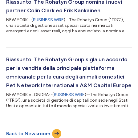
Leader di accelerare rapidamente la sua produzione di e-bike e
Riassunto: The Rohatyn Group nomina i nuovi
ampliare l...
partner Colin Clark ed Erik Kankainen
NEW YORK--(
BUSINESS WIRE
)--The Rohatyn Group ("TRG"),
una società di gestione asset specializzata nei mercati
emergenti e negli asset reali, oggi ha annunciato la nomina a
partner di Colin Clark ed Erik Kankainen. Clark, che opera da
Londra, dirige le attività di investimento in private equity di TRG
in Europa, in una vasta gamma di settori, mentre Kankainen,
dall'ufficio di Boston, è responsabile della gestione e delle analisi
finanziarie degli investimenti di TRG nel settore agricolo e del le...
Riassunto: The Rohatyn Group sigla un accordo
per la vendita della principale piattaforma
omnicanale per la cura degli animali domestici
Pet Network International a A&M Capital Europe
NEW YORK e LONDRA--(
BUSINESS WIRE
)--The Rohatyn Group
(“TRG”), una società di gestione di capitali con sede negli Stati
Uniti e operante in tutto il mondo specializzata in investimenti
in valori reali e mercati emergenti, e A&M Capital Europe
(“AMCE”), una società di private equity londinese operante sul
mercato intermedio europeo, oggi hanno annunciato di avere
stipulato un accordo definitivo ai sensi del quale TRG venderà
Back to Newsroom
Pet Network International d. o. o. (“Pet Network” o “la Società”)