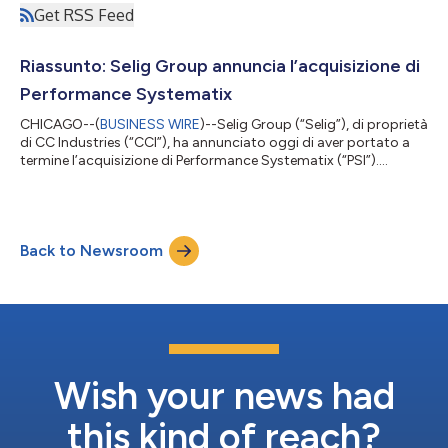
Get RSS Feed
Riassunto: Selig Group annuncia l’acquisizione di
Performance Systematix
CHICAGO--(
BUSINESS WIRE
)--Selig Group (“Selig”), di proprietà
di CC Industries (“CCI”), ha annunciato oggi di aver portato a
termine l’acquisizione di Performance Systematix (“PSI”).
Fondata nel 1984, PSI è il maggior fornitore al mondo di
soluzioni per la ventilazione di container e imballaggi, che
proteggono l’integrità dei container, eliminano gli sprechi e
riducono i costi di spedizione. La fusione doterà Selig di
Back to Newsroom
capacità affini altamente integrative per meglio soddisfare le
esigenze dei c...
Wish your news had
this kind of reach?