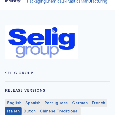
Packaging
Chemicals/Plastics
Manufacturing
Industry:
SELIG GROUP
RELEASE VERSIONS
English
Spanish
Portuguese
German
French
Italian
Dutch
Chinese Traditional