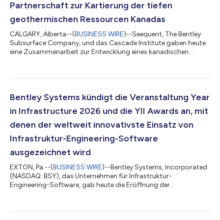
Partnerschaft zur Kartierung der tiefen
geothermischen Ressourcen Kanadas
CALGARY, Alberta--(
BUSINESS WIRE
)--Seequent, The Bentley
Subsurface Company, und das Cascade Institute gaben heute
eine Zusammenarbeit zur Entwicklung eines kanadischen
thermischen Modells bekannt. Diese wegweisende nationale
Initiative wird Kanadas tiefe geothermische Ressourcen
aufzeigen und die Entwicklung erneuerbarer Energien
beschleunigen. Die Ankündigung erfolgt am Eröffnungstag der
weltweit größten Geothermie-Veranstaltung, dem World
Bentley Systems kündigt die Veranstaltung Year
Geothermal Congress, der vom 8. bis 11. Juni in Calga...
in Infrastructure 2026 und die YII Awards an, mit
denen der weltweit innovativste Einsatz von
Infrastruktur-Engineering-Software
ausgezeichnet wird
EXTON, Pa.--(
BUSINESS WIRE
)--Bentley Systems, Incorporated
(NASDAQ: BSY), das Unternehmen für Infrastruktur-
Engineering-Software, gab heute die Eröffnung der
Einreichungsphase für die Veranstaltung Year in Infrastructure
und das YII Awards-Programm bekannt, mit denen digitale
Innovationen beim Entwurf, beim Bau und während des Betriebs