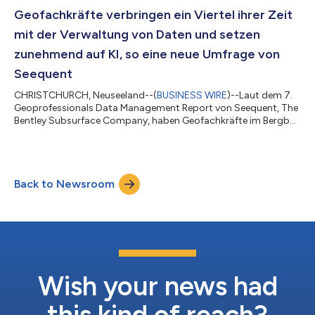
von Infrastrukturanlagen mithilfe von Bentley-
Softwarelösungen anerkannt werden. Einreichungen werden bis
Geofachkräfte verbringen ein Viertel ihrer Zeit
zum 3. Mai, 23:59 Uhr EDT angenommen. „Ursprünglich wür...
mit der Verwaltung von Daten und setzen
zunehmend auf KI, so eine neue Umfrage von
Seequent
CHRISTCHURCH, Neuseeland--(
BUSINESS WIRE
)--Laut dem 7.
Geoprofessionals Data Management Report von Seequent, The
Bentley Subsurface Company, haben Geofachkräfte im Bergbau
und im Bereich Infrastruktur, die sich KI zuwenden, weiterhin
Schwierigkeiten, einen echten Mehrwert aus den zunehmend
komplexen Datensätzen aus unterschiedlichsten Quellen zu
ziehen. Der globale Bericht, der auf einer Umfrage unter mehr als
Back to Newsroom
1.000 Geofachkräften weltweit basiert, verdeutlicht, dass
Teams mit komplexen Datensä...
Wish your news had
this kind of reach?