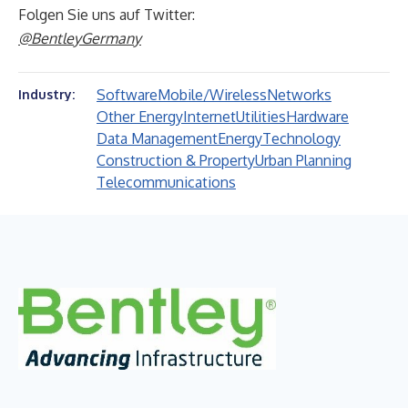
Folgen Sie uns auf Twitter:
@BentleyGermany
Software
Mobile/Wireless
Networks
Industry:
Other Energy
Internet
Utilities
Hardware
Data Management
Energy
Technology
Construction & Property
Urban Planning
Telecommunications