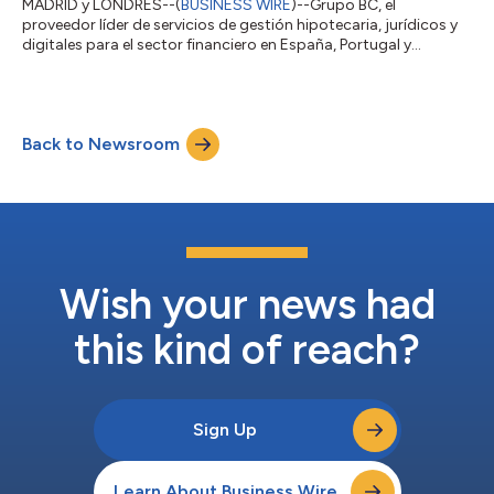
MADRID y LONDRES--(
BUSINESS WIRE
)--Grupo BC, el
proveedor líder de servicios de gestión hipotecaria, jurídicos y
digitales para el sector financiero en España, Portugal y
Latinoamérica, anuncia hoy que Silver Lake, firma de inversión
tecnológica de referencia a nivel mundial, junto con los
accionistas fundadores y el equipo directivo de Grupo BC,
adquirirá el 100 % de la compañía a los accionistas
Back to Newsroom
mayoritarios del fondo internacional L-GAM con el fin de
impulsar la siguiente fase de crecimiento...
Wish your news had
this kind of reach?
Sign Up
Learn About Business Wire