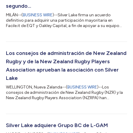
segundo...
MILÁN--(
BUSINESS WIRE
)--Silver Lake firma un acuerdo
definitivo para adquirir una participación mayoritaria en
Facile.it de EQT y Oakley Capital, a fin de apoyar a su equipo
directivo en la siguiente fase de crecimiento, convirtiendo a
Facile en el segundo unicornio de Italia Silver Lake, el principal
inversor tecnológico del mundo, ha anunciado que ha llegado a
un acuerdo definitivo para adquirir una participación
mayoritaria en Facile.it ("Facile"), el principal servicio de
Los consejos de administración de New Zealand
comparación de pre...
Rugby y de la New Zealand Rugby Players
Association aprueban la asociación con Silver
Lake
WELLINGTON, Nueva Zelanda--(
BUSINESS WIRE
)--Los
consejos de administración de New Zealand Rugby (NZR) y la
New Zealand Rugby Players Association (NZRPA) han
anunciado hoy la aprobación de una asociación entre Silver
Lake, NZR y la NZRPA, destinada a proporcionar capital para
invertir en este deporte a todos los niveles y apoyar tanto el
desarrollo de nuevas capacidades como la búsqueda de
nuevas oportunidades globales impulsadas por las tecnologías
Silver Lake adquiere Grupo BC de L-GAM
digitales. Este acuerdo marca el inicio de una...