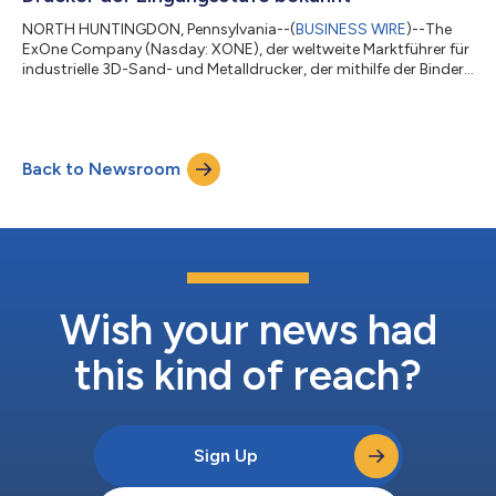
NORTH HUNTINGDON, Pennsylvania--(
BUSINESS WIRE
)--The
ExOne Company (Nasday: XONE), der weltweite Marktführer für
industrielle 3D-Sand- und Metalldrucker, der mithilfe der Binder-
Jet-Technologie arbeitet, gab heute bekannt, dass Siemens,
weltweit führend in der innovativen Herstellung, der erste
mehrerer Kunden ist, die den InnoventPro 3 L 3D-Metalldrucker
zum Kauf vorreservieren. Der InnoventPro ist das
Back to Newsroom
fortgeschrittenste Einstiegsmodell für den Metall-Binder-Jet-
Druck – entworfen für die einfa...
Wish your news had
this kind of reach?
Sign Up