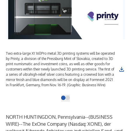
Two extra-large X1 160Pro metal 3D printing systems will be operated
by Printy, a division of the Pressburg Mint of Slovakia, created to 3D
print numismatic and investment coins, as well as other goods for
customers within their newly launched 3D printing service. The first of
a series of ultrahigh-relief silver coins featuring a crowned lion with a
mirror finish and blue diamonds will be on display at Formnext 2021
in Frankfurt, Germany, from Nov. 16-19. (Graphic: Business Wire)
NORTH HUNTINGDON, Pennsylvania--(
BUSINESS
WIRE
)--
The ExOne Company (Nasdaq: XONE), der