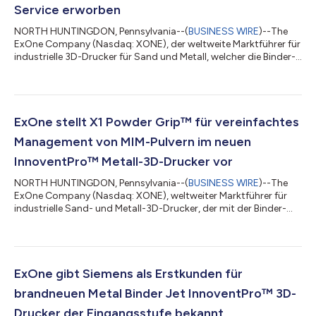
Service erworben
NORTH HUNTINGDON, Pennsylvania--(
BUSINESS WIRE
)--The
ExOne Company (Nasdaq: XONE), der weltweite Marktführer für
industrielle 3D-Drucker für Sand und Metall, welcher die Binder-
Jetting-Technologie verwendet, gab heute bekannt, dass die
Schunk Group, ein internationales Technologieunternehmen,
das Produkte aus High-Tech-Materialien, einschließlich
gesinterten Metallen, fertigt, ein großes X1 25Pro Binder-Jetting-
System für Metall erworben hat. Das neue X1 25Pro
ExOne stellt X1 Powder Grip™ für vereinfachtes
Metalldrucksystem wird in der Schu...
Management von MIM-Pulvern im neuen
InnoventPro™ Metall-3D-Drucker vor
NORTH HUNTINGDON, Pennsylvania--(
BUSINESS WIRE
)--The
ExOne Company (Nasdaq: XONE), weltweiter Marktführer für
industrielle Sand- und Metall-3D-Drucker, der mit der Binder-
Jet-Technologie arbeitet, stellte heute X1 Powder Grip vor.
Dabei handelt es sich um ein ergonomisch vorteilhaftes 2-Liter-
Pulverbehältnis, das einen Teil des innovativen
Pulvermanagementsystems für den brandneuen Metall-3D-
Drucker InnoventPro™ darstellt. Der weltweit erste der
ExOne gibt Siemens als Erstkunden für
InnoventPro Metall-3D-Drucker mit X1 Powder Grip...
brandneuen Metal Binder Jet InnoventPro™ 3D-
Drucker der Eingangsstufe bekannt