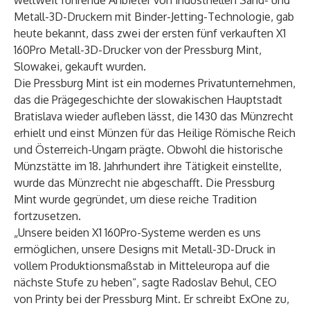
weltweit führende Anbieter von industriellen Sand- und
Metall-3D-Druckern mit Binder-Jetting-Technologie, gab
heute bekannt, dass zwei der ersten fünf verkauften X1
160Pro Metall-3D-Drucker von der Pressburg Mint,
Slowakei, gekauft wurden.
Die Pressburg Mint ist ein modernes Privatunternehmen,
das die Prägegeschichte der slowakischen Hauptstadt
Bratislava wieder aufleben lässt, die 1430 das Münzrecht
erhielt und einst Münzen für das Heilige Römische Reich
und Österreich-Ungarn prägte. Obwohl die historische
Münzstätte im 18. Jahrhundert ihre Tätigkeit einstellte,
wurde das Münzrecht nie abgeschafft. Die Pressburg
Mint wurde gegründet, um diese reiche Tradition
fortzusetzen.
„Unsere beiden X1 160Pro-Systeme werden es uns
ermöglichen, unsere Designs mit Metall-3D-Druck in
vollem Produktionsmaßstab in Mitteleuropa auf die
nächste Stufe zu heben“, sagte Radoslav Behul, CEO
von Printy bei der Pressburg Mint. Er schreibt ExOne zu,