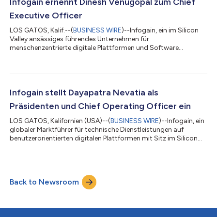
Infogain ernennt Dinesh Venugopal zum Chief
Executive Officer
LOS GATOS, Kalif.--(
BUSINESS WIRE
)--Infogain, ein im Silicon
Valley ansässiges führendes Unternehmen für
menschenzentrierte digitale Plattformen und Software
Engineering, hat heute bekannt gegeben, dass Dinesh
Venugopal zum Chief Executive Officer ernannt wurde. Er wird
das Amt am 8. Februar 2024 antreten. Dinesh wird der
Nachfolger von Ayan Mukerji, der 2018 als Chief Operating
Officer bei Infogain begann und 2021 zum Chief Executive
Infogain stellt Dayapatra Nevatia als
Officer ernannt wurde. Dinesh bringt mehr als drei Jahrzehnt...
Präsidenten und Chief Operating Officer ein
LOS GATOS, Kalifornien (USA)--(
BUSINESS WIRE
)--Infogain, ein
globaler Marktführer für technische Dienstleistungen auf
benutzerorientierten digitalen Plattformen mit Sitz im Silicon
Valley, hat Dayapatra Nevatia als Präsident und Chief Operating
Officer zum Verantwortlichen für das weltweite operative
Geschäft gemacht. Unter der Führung von CEO Ayan Mukerji
wird er die Strategie von Infogain stützen und umsetzen und
Back to Newsroom
durch eine Kombination aus Cloud, Erfahrung und KI innovative
benutzerorientiert...