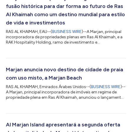
fusão histórica para dar forma ao futuro de Ras
Al Khaimah como um destino mundial para estilo
de vida e investimentos
RAS AL KHAIMAH, EAU--(
BUSINESS WIRE
)--A Marjan, principal
incorporadora de propriedades plenas em Ras Al Khaimah, e a
RAK Hospitality Holding, ramo de investimento e
desenvolvimento de propriedades do governo no Emirado,
anunciaram uma fusão estratégica histórica para criar uma
entidade unificada operando sob a Marjan. Esta fusão
combina experiência em hospitalidade de classe internacional
com estratégias visionárias de desenvolvimento imobiliário
Marjan anuncia novo destino de cidade de praia
para formar uma organização dinâmica e preparad...
com uso misto, a Marjan Beach
RAS AL KHAIMAH, Emirados Árabes Unidos--(
BUSINESS WIRE
)--
A Marjan, principal incorporadora de imóveis em regime de
propriedade plena em Ras Al Khaimah, anunciou o lançamento
do seu novo destino de cidade de praia de uso misto, a Marjan
Beach. O desenvolvimento deve atrair bilhões em investimentos
nas áreas imobiliária, hoteleira e de estilo de vida, e acelerar a
Visão RAK 2030. Agente de transformação na evolução de RAK
como o primeiro destino de investimentos sustentáveis e porta
Al Marjan Island apresentará a segunda oferta
de entrada pa...