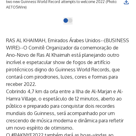
two new Guinness World Record attempts to welcome 2022 (Photo:
AETOSWire)
RAS AL KHAIMAH, Emirados Árabes Unidos--(
BUSINESS
WIRE
)--
O Comitê Organizador da comemoração de
Ano-Novo de Ras Al Khaimah está planejando outro
incrível e espetacular show de fogos de artifício
pirotécnicos digno do Guinness World Records, que
contará com pirodrones, luzes, cores e formas para
receber 2022.
Cobrindo 4,7 km da orla entre a Ilha de Al-Marjan e Al-
Hamra Village, o espetáculo de 12 minutos, aberto ao
público e preparado para conquistar dois recordes
mundiais do Guinness, será acompanhado por um
crescendo de música moderna e dinâmica para refletir
um novo espírito de otimismo.
O #RAKNYE2022 também dará as boas-vindas ao