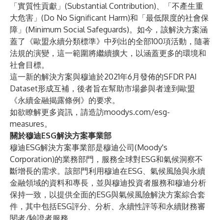
「實質性貢獻」(Substantial Contribution)、「不產生重
大危害」(Do No Significant Harm)和「最低限度的社會保
障」(Minimum Social Safeguards)。如今，該解決方案涵
蓋了《歐盟永續分類標準》中列出的全部100項活動，隨著
法規的演變，這一範圍將繼續擴大，以涵蓋更多的環境和
社會目標。
這一新的解決方案與穆迪於2021年6月發佈的
SFDR PAI
Dataset
形成互補，後者旨在幫助市場參與者達到歐盟
《永續金融揭露條例》的要求。
如欲瞭解更多資訊，請造訪
moodys.com/esg-
measures
。
關於穆迪ESG解決方案事業部
穆迪ESG解決方案事業部是穆迪公司(Moody's
Corporation)的業務部門，服務全球對ESG和氣候洞察不
斷增長的需求。該部門利用穆迪在ESG、氣候風險與永續
金融領域的資料和專長，並與穆迪投資者服務和穆迪分析
保持一致，以提供全面的ESG與氣候風險解決方案綜合套
件，其中包括ESG評分、分析、永續性評等和永續財務審
閱者/驗證者服務。