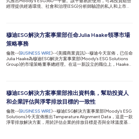
式推出Moody's ESG360™平臺。該平臺易於使用，可為投資組合
經理提供經過環境、社會和治理(ESG)分析師驗證的私人和上市公
司評分，以及經由模型分析得出的ESG和氣候情報，從而為ESG問
題相關投資決策增加透明度和信心。 穆迪董事總經理兼ESG解決方
案全球負責人Andrea Blackman表示：「欲瞭解ESG和氣候風險的
短期和長期影響，市場參與者需要對風險和機會有全面可靠的認
識。Moody’s ESG360™的推出證明我們致力於提供全面的資訊和
穆迪ESG解決方案事業部任命Julia Haake領導市場
情報，以協助投資組合經理充滿信心地做出永續決策。涵蓋範圍不
策略事務
僅是數字，更是承諾。我們承諾提供精細且明確定義的資料、分數
和評估——這一切都透過符合客戶需求的平臺交付。」 Moody’s
倫敦--(
BUSINESS WIRE
)--(美國商業資訊)--穆迪今天宣佈，已任命
ESG360™讓投資組合經理能夠識別出不同主題、產業部門和地區
Julia Haake為穆迪ESG解決方案事業部(Moody’s ESG Solutions
中的ESG領導者和落後者，監測和報告廣泛研究領域中的投資組合
Group)的市場策略董事總經理。在這一新設立的職位上，Haake女
層面表現，並從投資組合和實體層面分析關鍵風險指標。所有數據
士將負責塑造和闡述穆迪的商業永續性和ESG策略，並推動各團隊
點都將清楚標明與業界標準的相關性，並可追溯來源。 在推出
之間的協調合作，以充分發揮市場影響力。Haake女士將向穆迪
時，Moody’s ESG360...
ESG解決方案全球主管Andrea Blackman彙報。 Blackman女士表
示：「我們的綜合解決方案套件提供可信的ESG資料和見解，為策
略規劃、投資決策和風險分析提供充足的資訊，協助組織獲致永續
穆迪ESG解決方案事業部推出資料集，幫助投資人
成長。Julia在永續發展和ESG方面擁有豐富的經驗，這些經驗使她
和企業評估與淨零排放目標的一致性
成為理想的人選，可強化我們的產品陣容並積極宣傳穆迪工具和領
域專長的深度和廣度。」 Haake女士的職責將包括指導穆迪ESG解
倫敦--(
BUSINESS WIRE
)--穆迪ESG解決方案事業部(Moody’s ESG
決方案事業部的研究和對外推廣工作，以進一步提高其作為ESG思
Solutions)今天宣佈推出Temperature Alignment Data，這是一款
想領袖的地位，以及監督事業部的方法團隊，以適應客戶和決策者
淨零排放解決方案，用於評估企業的排放目標是否與全球溫度基準
不斷變化的需求，並提供清晰度和透明度。 在加入穆迪之前，
保持一致，以及它們在達成這些目標方面的進展情況。 穆迪ESG解
Haake女士在ISS任職，是該公司ESG業務部領導團隊的成員。她
決方案事業部氣候解決方案副總裁Andrew Grant表示：「對氣候
從1...