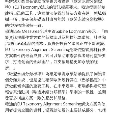
料解決方案旨在協助市場參與者達到《歐盟永續分類標
準》(EU Taxonomy)法規的資訊揭露要求。穆迪從頭開始
建構自己的工具，這種做法使得該解決方案在這一領域獨
樹一幟，並確保基礎資料盡可能與《歐盟永續分類標準》
的技術標準保持一致。
穆迪ESG Measures全球主管Sabine Lochmann表示：「由
於資訊揭露作業方式的新標準以及對標記為環境、社會和
治理(ESG)產品的需求，負責任投資的環境正在不斷演變。
EU Taxonomy Alignment Screening是我們監管資料解決
方案套件的最新成員，它可以幫助市場參與者應付監管要
求，打造創新的金融產品，並支援建構更加永續的經
濟。」
《歐盟永續分類標準》為確定環境永續活動提供了同類首
個分類系統，也是協助確保歐洲履行其在《巴黎協定》中
所做氣候承諾的重要工具。在未來幾年，市場參與者可望
報告其活動與《歐盟永續分類標準》準則的一致性，並開
發更多與該方案一致的產品和服務。
穆迪的EU Taxonomy Alignment Screening解決方案為使
用者提供全面的資料，涵蓋該法規的主要組成部分，包括