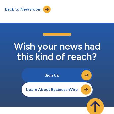
變遷影響的日益關切增加了投資人、企業和政府的壓力，促使他們
對能源轉型有所貢獻，並為達成排放目標採取可衡量的行動。穆迪
Back to Newsroom
ESG解決方案事業部的Temperature Alignment Data提供更大的
透明度，以確定企業的淨零排放承諾是否符合將升溫幅度控制在
1.5°C以下的要求，並強調迫切需要加強企圖心。」 穆迪ESG解決
方案事業部的Temperature Alignment Data目前涵蓋全球4,400
家超大型企業，並將隨著時間而不斷擴大。銀行和資產管理者可以
利用這些資料來量化和監測企業的排放目標及其投資組合與升溫要
求的一致性，而企業可以根據同業的排放目標和市場預期來衡量自
己的排放目標。 來自新資料集的發現包括：...
Wish your news had
this kind of reach?
Sign Up
Learn About Business Wire