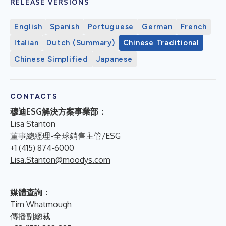
RELEASE VERSIONS
English
Spanish
Portuguese
German
French
Italian
Dutch (Summary)
Chinese Traditional
Chinese Simplified
Japanese
CONTACTS
穆迪ESG解決方案事業部：
Lisa Stanton
董事總經理-全球銷售主管/ESG
+1 (415) 874-6000
Lisa.Stanton@moodys.com
媒體查詢：
Tim Whatmough
傳播副總裁