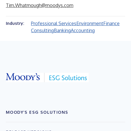
Tim.Whatmough@moodys.com
Professional Services
Environment
Finance
Industry:
Consulting
Banking
Accounting
MOODY’S ESG SOLUTIONS