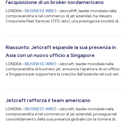
l'acquisizione di un broker nordamericano
LONDRA--(
BUSINESS WIRE
)--Jetcraft®, leader mondiale nella
compravendita e nel commercio di jet aziendali, ha rilevato
Corporate Fleet Services (CFS Jets), una prestigiosa società di
aviazione aziendale specializzata nei mercati dei velivoli
turboprop, leggeri e di medie dimensioni. Peter Antonenko,
Presidente di Jetcraft, dichiara: “Da oltre 60 anni, Jetcraft fissa
gli standard delle transazioni dei velivoli aziendali, con grande
attenzione sui jet super-midsize, large e a ultra lungo raggio. C...
Riassunto: Jetcraft espande la sua presenza in
Asia con un nuovo ufficio a Singapore
LONDRA--(
BUSINESS WIRE
)--Jetcraft, leader mondiale nella
compravendita di business jet, annuncia l'apertura di un ufficio
a Singapore per supportare la crescita dell'azienda nel sud-est
asiatico e in tutta la regione. L'ufficio sarà guidato da Tim Yue,
che attualmente opera da Hong Kong e vanta un'esperienza di
oltre dieci anni nell'aviazione commerciale. Tim Yue lavorerà in
stretta collaborazione con il presidente di Jetcraft Asia, David
Dixon, che supervisionerà tutte le attività nella region...
Jetcraft rafforza il team americano
LONDRA--(
BUSINESS WIRE
)--Jetcraft, leader mondiale nella
compravendita e nel commercio di jet aziendali, prosegue nel
consolidamento della sua presenza globale con la nomina di
Michael McCafferty a direttore commerciale per le Americhe,