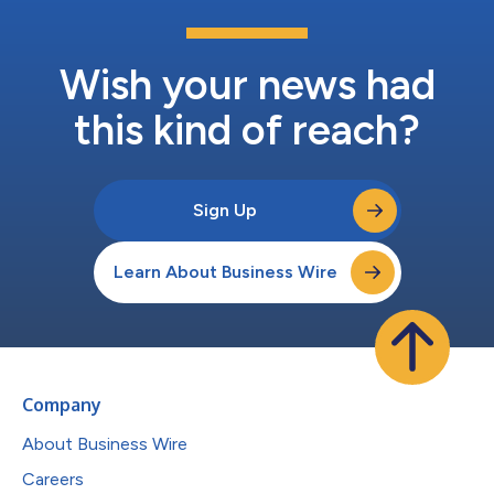
以及大规模生产等。 D. One Vision Management创始人兼首席执
行官David You表示：“作为第一个发现并看好P...
Wish your news had
this kind of reach?
Sign Up
Learn About Business Wire
Company
About Business Wire
Careers