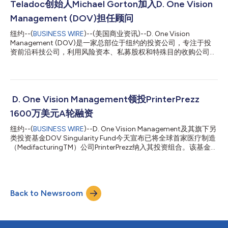
融NFT租赁和投资平台，DOV NFT 中心旨在提升数字资产所有权
Teladoc创始人Michael Gorton加入D. One Vision
的可获得性，同时为NFT创作者和投资者提供支持： 个人和企业收
Management (DOV)担任顾问
藏者在DOV NFT 中心可以时刻关注并了解NFT行业的最新趋势；
通过该平台，无论原数字资产的潜在价值如何，收藏者可获得各种
纽约--(
BUSINESS WIRE
)--(美国商业资讯)--D. One Vision
类型的NFT的使用权，这将极大地降低NFT收藏和投资市场的准入
Management (DOV)是一家总部位于纽约的投资公司，专注于投
门槛。 借助DOV NFT 中心开发的多重分销渠道以及依托DOV全球
资前沿科技公司，利用风险资本、私募股权和特殊目的收购公司
投资者网络和项目资源的DOV自有基金，创作者和任何NFT所有者
(SPAC)首次公开募股(IPO)等多种方法和策略支持全球范围内处于
都能够发展其NFT业务，并将原本闲置的数字资产变现。此外，
不同经济周期和不同阶段的颠覆性公司。该投资机构今天宣布，
DOV将代表和帮助有才华的...
Michael Gorton加入并将担任其顾问。Michael Gorton是一位连续
14次创业的企业家、公司创建者和公认的远程医疗先驱，他领导远
程医疗巨头Teladoc在全球范围内创建了一个迅速达到万亿美元的
D. One Vision Management领投PrinterPrezz
产业。 在Michael的高管职业生涯中，他创立并领导了多家改变行
1600万美元A轮融资
业的公司。Michael目前担任其新公司Recuro Health的首席执行
官，致力于将美国医疗保健系统从被动反应、以疾病为中心的现行
纽约--(
BUSINESS WIRE
)--D. One Vision Management及其旗下另
模式，转变为注重人口健康和结果的新模式。他同时还是Back To
类投资基金DOV Singularity Fund今天宣布已将全球首家医疗制造
Space，LLC (B2S)的创始首席执行官，这是一家以盈利为目的的
（MedifacturingTM）公司PrinterPrezz纳入其投资组合。该基金面
影响力公司，旨在激发下一代对科学、工程和太空的热爱，并把寓
向希望在科技赋能的未来实现财富增长和多元化的投资者。通过
教科技（通过娱乐进行教育）提升到下一个层次——外太空。...
DOV Singularity Fund，D. One Vision Management领投
PrinterPrezz最近完成的1600万美元A轮融资。该轮融资的其他主
要投资者包括Boutique Venture Partners、Berkeley Catalyst
Back to Newsroom
Fund以及作为战略投资者的Solvay Ventures。 PrinterPrezz, Inc.总
部位于美国加利福尼亚州，在新加坡设有子公司，是一家集尖端的
增材制造技术平台、纳米技术和外科专业技术于一体的创新公司，
致力于开发下一代医疗器械，涵盖从概念和设计，一直到FDA审批