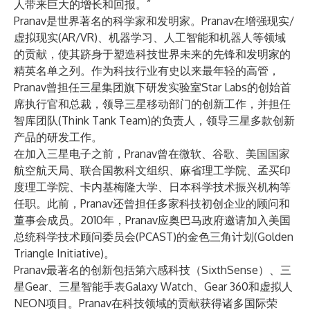
人带来巨大的增长和回报。”
Pranav是世界著名的科学家和发明家。Pranav在增强现实/
虚拟现实(AR/VR)、机器学习、人工智能和机器人等领域
的贡献，使其跻身于塑造科技世界未来的先锋和发明家的
精英名单之列。作为科技行业有史以来最年轻的高管，
Pranav曾担任三星集团旗下研发实验室Star Labs的创始首
席执行官和总裁，领导三星移动部门的创新工作，并担任
智库团队(Think Tank Team)的负责人，领导三星多款创新
产品的研发工作。
在加入三星电子之前，Pranav曾在微软、谷歌、美国国家
航空航天局、联合国教科文组织、麻省理工学院、孟买印
度理工学院、卡内基梅隆大学、日本科学技术振兴机构等
任职。此前，Pranav还曾担任多家科技初创企业的顾问和
董事会成员。2010年，Pranav应奥巴马政府邀请加入美国
总统科学技术顾问委员会(PCAST)的金色三角计划(Golden
Triangle Initiative)。
Pranav最著名的创新包括第六感科技（SixthSense）、三
星Gear、三星智能手表Galaxy Watch、Gear 360和虚拟人
NEON项目。Pranav在科技领域的贡献获得诸多国际荣