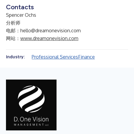
Contacts
Spencer Ochs
分析师
电邮：hello@dreamonevision.com
网站：
www.dreamonevision.com
Professional Services
Finance
Industry: