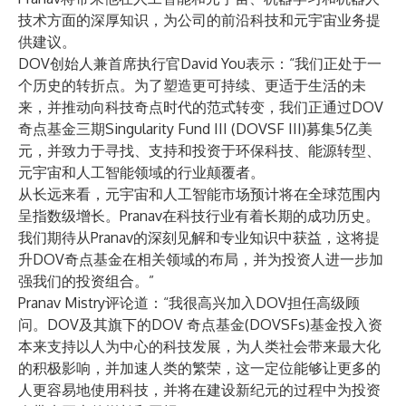
技术方面的深厚知识，为公司的前沿科技和元宇宙业务提
供建议。
DOV创始人兼首席执行官David You表示：“我们正处于一
个历史的转折点。为了塑造更可持续、更适于生活的未
来，并推动向科技奇点时代的范式转变，我们正通过DOV
奇点基金三期Singularity Fund III (DOVSF III)募集5亿美
元，并致力于寻找、支持和投资于环保科技、能源转型、
元宇宙和人工智能领域的行业颠覆者。
从长远来看，元宇宙和人工智能市场预计将在全球范围内
呈指数级增长。Pranav在科技行业有着长期的成功历史。
我们期待从Pranav的深刻见解和专业知识中获益，这将提
升DOV奇点基金在相关领域的布局，并为投资人进一步加
强我们的投资组合。”
Pranav Mistry评论道：“我很高兴加入DOV担任高级顾
问。DOV及其旗下的DOV 奇点基金(DOVSFs)基金投入资
本来支持以人为中心的科技发展，为人类社会带来最大化
的积极影响，并加速人类的繁荣，这一定位能够让更多的
人更容易地使用科技，并将在建设新纪元的过程中为投资