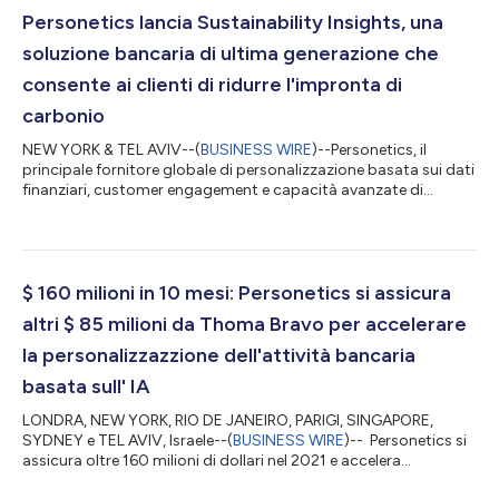
Personetics lancia Sustainability Insights, una
soluzione bancaria di ultima generazione che
consente ai clienti di ridurre l'impronta di
carbonio
NEW YORK & TEL AVIV--(
BUSINESS WIRE
)--Personetics, il
principale fornitore globale di personalizzazione basata sui dati
finanziari, customer engagement e capacità avanzate di
gestione del denaro per gli istituti finanziari, annuncia oggi il
lancio di Sustainability Insights. Questa nuova offerta, inclusa
nella piattaforma di coinvolgimento di Personetics, aiuterà le
banche a soddisfare la crescente domanda dei clienti e i
requisiti normativi per il banking ecologicamente responsabile e
$ 160 milioni in 10 mesi: Personetics si assicura
una fina...
altri $ 85 milioni da Thoma Bravo per accelerare
la personalizzazzione dell'attività bancaria
basata sull' IA
LONDRA, NEW YORK, RIO DE JANEIRO, PARIGI, SINGAPORE,
SYDNEY e TEL AVIV, Israele--(
BUSINESS WIRE
)-- Personetics si
assicura oltre 160 milioni di dollari nel 2021 e accelera
l'espansione globale delle sue soluzioni di personalizzazione e