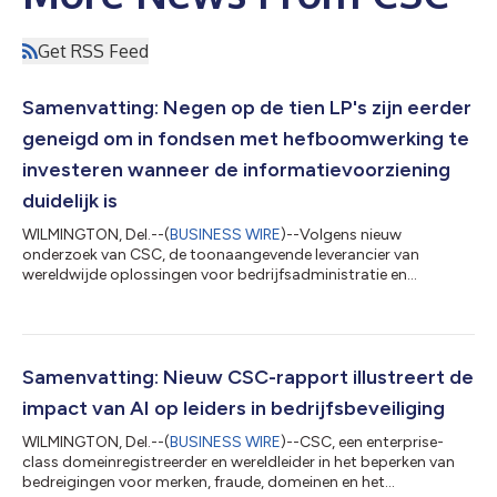
Get RSS Feed
Samenvatting: Negen op de tien LP's zijn eerder
geneigd om in fondsen met hefboomwerking te
investeren wanneer de informatievoorziening
duidelijk is
WILMINGTON, Del.--(
BUSINESS WIRE
)--Volgens nieuw
onderzoek van CSC, de toonaangevende leverancier van
wereldwijde oplossingen voor bedrijfsadministratie en
compliance, zijn hefboom- en liquiditeitsinstrumenten op
fondsniveau geëvolueerd van gespecialiseerde
financieringstechnieken naar gangbare praktijken binnen de
particuliere kapitaalinfrastructuur. Uit de bevindingen blijkt dat
LP's steeds meer openstaan voor het gebruik van deze
Samenvatting: Nieuw CSC-rapport illustreert de
instrumenten wanneer de informatieverschaffing duidelijk is. G...
impact van AI op leiders in bedrijfsbeveiliging
WILMINGTON, Del.--(
BUSINESS WIRE
)--CSC, een enterprise-
class domeinregistreerder en wereldleider in het beperken van
bedreigingen voor merken, fraude, domeinen en het