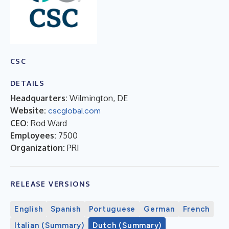
CSC
DETAILS
Headquarters:
Wilmington, DE
Website:
cscglobal.com
CEO:
Rod Ward
Employees:
7500
Organization:
PRI
RELEASE VERSIONS
English
Spanish
Portuguese
German
French
Italian (Summary)
Dutch (Summary)