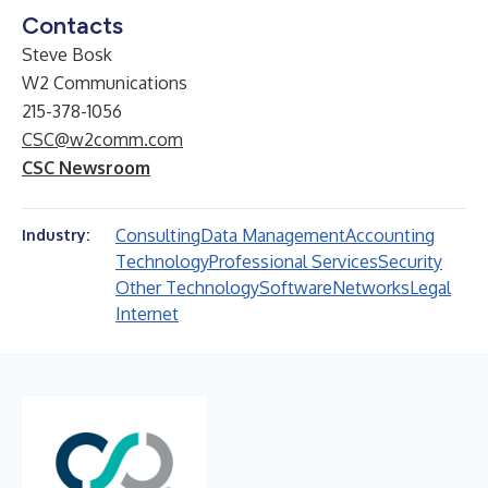
Contacts
Steve Bosk
W2 Communications
215-378-1056
CSC@w2comm.com
CSC Newsroom
Consulting
Data Management
Accounting
Industry:
Technology
Professional Services
Security
Other Technology
Software
Networks
Legal
Internet