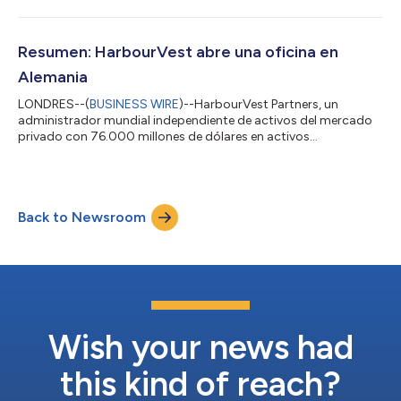
con los inversores en la región EMEA. «Estamos encantados de
dar la bienvenida a TJ a HarbourVest», dijo John Toomey,
director general de HarbourVest Partners. «Nuestro negocio en
EMEA sigue creciendo a medida que nos adentramos en nuevas
Resumen: HarbourVest abre una oficina en
regiones y segmentos de clie...
Alemania
LONDRES--(
BUSINESS WIRE
)--HarbourVest Partners, un
administrador mundial independiente de activos del mercado
privado con 76.000 millones de dólares en activos
gestionados, ha anunciado hoy la inauguración de una oficina
en Fráncfort (Alemania) para abordar una demanda creciente
de clientes institucionales y privados de obtener soluciones
innovadoras y diversas de inversión. Fráncfort es la segunda
Back to Newsroom
ampliación internacional de HarbourVest este año tras la
inauguración de su oficina en Singapur e...
Wish your news had
this kind of reach?