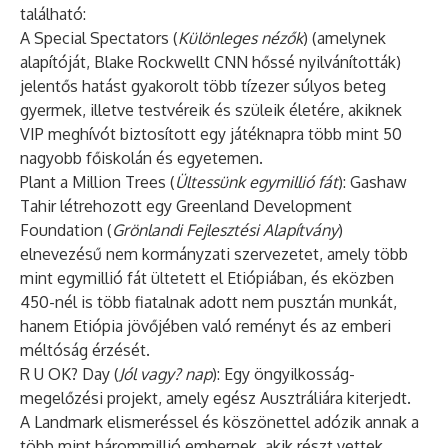
található:
A Special Spectators (
Különleges nézők
) (amelynek
alapítóját,
Blake Rockwell
t CNN hőssé nyilvánították)
jelentős hatást gyakorolt több tízezer súlyos beteg
gyermek, illetve testvéreik és szüleik életére, akiknek
VIP meghívót biztosított egy játéknapra több mint 50
nagyobb főiskolán és egyetemen.
Plant a Million Trees (
Ültessünk egymillió fát
): Gashaw
Tahir létrehozott egy
Greenland Development
Foundation
(
Grönlandi Fejlesztési Alapítvány
)
elnevezésű nem kormányzati szervezetet, amely több
mint egymillió fát ültetett el Etiópiában, és eközben
450-nél is több fiatalnak adott nem pusztán munkát,
hanem Etiópia jövőjében való reményt és az emberi
méltóság érzését.
R U OK? Day
(
Jól vagy? nap
): Egy öngyilkosság-
megelőzési projekt, amely egész Ausztráliára kiterjedt.
A Landmark elismeréssel és köszönettel adózik annak a
több mint hárommillió embernek, akik részt vettek