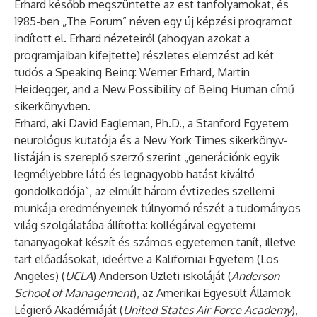
Erhard később megszüntette az est tanfolyamokat, és
1985-ben „The Forum” néven egy új képzési programot
indított el. Erhard nézeteiről (ahogyan azokat a
programjaiban kifejtette) részletes elemzést ad két
tudós a
Speaking Being
: Werner Erhard, Martin
Heidegger, and a New Possibility of Being Human című
sikerkönyvben.
Erhard, aki David Eagleman, Ph.D., a Stanford Egyetem
neurológus kutatója és a New York Times sikerkönyv-
listáján is szereplő szerző szerint „generációnk egyik
legmélyebbre látó és legnagyobb hatást kiváltó
gondolkodója”, az elmúlt három évtizedes szellemi
munkája eredményeinek túlnyomó részét a tudományos
világ szolgálatába állította: kollégáival egyetemi
tananyagokat készít és számos egyetemen tanít, illetve
tart előadásokat, ideértve a Kaliforniai Egyetem (Los
Angeles) (
UCLA
) Anderson Üzleti iskoláját (
Anderson
School of Management
), az Amerikai Egyesült Államok
Légierő Akadémiáját (
United States Air Force Academy
),