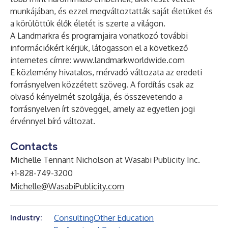
munkájában, és ezzel megváltoztatták saját életüket és
a körülöttük élők életét is szerte a világon.
A Landmarkra és programjaira vonatkozó további
információkért kérjük, látogasson el a következő
internetes címre:
www.landmarkworldwide.com
E közlemény hivatalos, mérvadó változata az eredeti
forrásnyelven közzétett szöveg. A fordítás csak az
olvasó kényelmét szolgálja, és összevetendo a
forrásnyelven írt szöveggel, amely az egyetlen jogi
érvénnyel bíró változat.
Contacts
Michelle Tennant Nicholson at Wasabi Publicity Inc.
+1-828-749-3200
Michelle@WasabiPublicity.com
Consulting
Other Education
Industry: