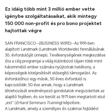
Ez idáig több mint 3 millió ember vette
igénybe szolgáltatásaikat, akik mintegy
150 000 non-profit és pro bono projektet
hajtottak végre
SAN FRANCISCO--(
BUSINESS WIRE
)--
Az 1991-ben
alapított Landmark (
Landmark Worldwide
) fennállásának
30. évfordulóját ünnepli. Tevékenységének megkezdése
óta a cég programjai a világ különböző tájain több mint
hárommillió ember számára nyújtottak hatékony, a
képességeik kiteljesítését elősegítő támogatást. Az
évfordulóhoz egy másik, 50 éves évforduló is
kapcsolódik: 50 éve annak, hogy a Landmark
létrehozását eredményező gondolatok megszülettek az
alapító fejében, és sor került az 1971-ben megtartott első
„est” (
Erhard Seminars Training
) képzésre.
A Landmark, amely a személyes és szakmai fejlődést