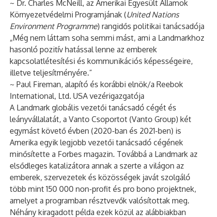
~ Dr. Charles McNeill, az Amerikai Egyesült Államok
Környezetvédelmi Programjának (
United Nations
Environment Programme
) rangidős politikai tanácsadója
„Még nem láttam soha semmi mást, ami a Landmarkhoz
hasonló pozitív hatással lenne az emberek
kapcsolatlétesítési és kommunikációs képességeire,
illetve teljesítményére.”
~ Paul Fireman, alapító és korábbi elnök/a Reebok
International, Ltd. USA vezérigazgatója
A Landmark globális vezetői tanácsadó cégét és
leányvállalatát, a Vanto Csoportot (
Vanto Group
) két
egymást követő évben (2020-ban és 2021-ben) is
Amerika egyik legjobb vezetői tanácsadó cégének
minősítette a
Forbes magazin
. Továbbá a Landmark az
elsődleges katalizátora annak a szerte a világon az
emberek, szervezetek és közösségek javát szolgáló
több mint 150 000 non-profit és pro bono projektnek,
amelyet a programban résztvevők valósítottak meg.
Néhány kiragadott példa ezek közül az alábbiakban