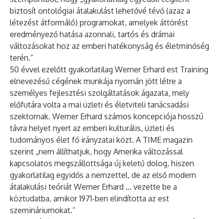
biztosít ontológiai átalakulást lehetővé tévő (azaz a
létezést átformáló) programokat, amelyek áttörést
eredményező hatása azonnali, tartós és drámai
változásokat hoz az emberi hatékonyság és életminőség
terén.”
50 évvel ezelőtt gyakorlatilag Werner Erhard
est Training
elnevezésű cégének munkája nyomán jött létre a
személyes fejlesztési szolgáltatások ágazata, mely
előfutára volta a mai üzleti és életviteli tanácsadási
szektornak. Werner Erhard számos koncepciója hosszú
távra helyet nyert az emberi kulturális, üzleti és
tudományos élet fő irányzatai közt. A TIME magazin
szerint „nem állíthatjuk, hogy Amerika változással
kapcsolatos megszállottsága új keletű dolog, hiszen
gyakorlatilag egyidős a nemzettel, de az első modern
átalakulási teóriát
Werner Erhard
... vezette be a
köztudatba, amikor 1971-ben elindította az est
szemináriumokat.”