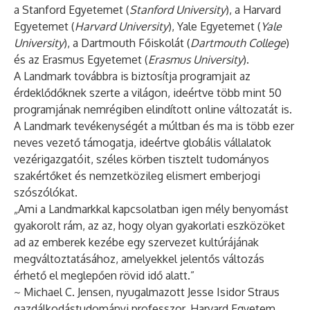
a Stanford Egyetemet (
Stanford University
), a Harvard
Egyetemet (
Harvard University
), Yale Egyetemet (
Yale
University
), a Dartmouth Főiskolát (
Dartmouth College
)
és az Erasmus Egyetemet (
Erasmus University
).
A Landmark továbbra is biztosítja programjait az
érdeklődőknek szerte a világon, ideértve több mint 50
programjának nemrégiben elindított online változatát is.
A Landmark tevékenységét a múltban és ma is több ezer
neves vezető támogatja, ideértve globális vállalatok
vezérigazgatóit, széles körben tisztelt tudományos
szakértőket és nemzetközileg elismert emberjogi
szószólókat.
„Ami a Landmarkkal kapcsolatban igen mély benyomást
gyakorolt rám, az az, hogy olyan gyakorlati eszközöket
ad az emberek kezébe egy szervezet kultúrájának
megváltoztatásához, amelyekkel jelentős változás
érhető el meglepően rövid idő alatt.”
~ Michael C. Jensen, nyugalmazott Jesse Isidor Straus
gazdálkodástudományi professzor, Harvard Egyetem