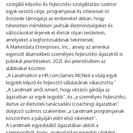
szolgáló képzési és fejlesztési szolgáltatási szektor
egyik vezető cége, programjaival és ötleteivel öt
évtizede támogatja az embereket abban, hogy
hihetetlen mértékben javítsák életminőségüket és
változásokat érjenek el életük olyan területein,
amelyeket a legfontosabbnak tekintenek.
A Marketdata Enterprises, Inc., amely az amerikai
egyesült államokbeli személyes fejlesztési ágazatról is
publikál jelentéseket, 2021. évi jelentésében az
alábbiakat közölte:
„A Landmarkot a HR.com/James McNeil a világ egyik
legjobb képző és fejlesztő vállalatának választotta.”
„A Landmark arról ismert, hogy oktatói gárdája az
ágazatban az egyik legjobb”, és „a személyes fejlesztési,
illetve az életviteli tanácsadási (coaching) ágazatban”
dolgozó számos szakember „a Landmark programjainak
köszönheti a pályáján elért első sikereket”.
A Landmark egyedülálló ágazatában abból a
szempontból, hogy „gyakorlatilag egyedüli cégként