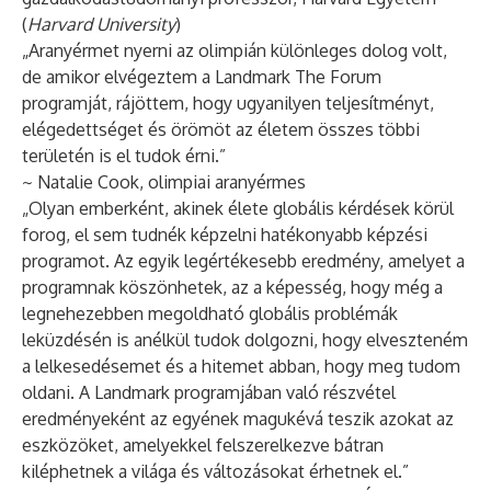
(
Harvard University
)
„Aranyérmet nyerni az olimpián különleges dolog volt,
de amikor elvégeztem a Landmark The Forum
programját, rájöttem, hogy ugyanilyen teljesítményt,
elégedettséget és örömöt az életem összes többi
területén is el tudok érni.”
~ Natalie Cook, olimpiai aranyérmes
„Olyan emberként, akinek élete globális kérdések körül
forog, el sem tudnék képzelni hatékonyabb képzési
programot. Az egyik legértékesebb eredmény, amelyet a
programnak köszönhetek, az a képesség, hogy még a
legnehezebben megoldható globális problémák
leküzdésén is anélkül tudok dolgozni, hogy elveszteném
a lelkesedésemet és a hitemet abban, hogy meg tudom
oldani. A Landmark programjában való részvétel
eredményeként az egyének magukévá teszik azokat az
eszközöket, amelyekkel felszerelkezve bátran
kiléphetnek a világa és változásokat érhetnek el.”