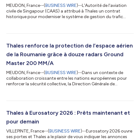
MEUDON, France--(
BUSINESS WIRE
)--L'Autorité de l'aviation
civile de Singapour (CAAS) a attribué à Thales un contrat
historique pour moderniser le système de gestion du trafic
aérien (ATMS) et les radars de contrôle de Singapour, une étape
décisive pour un écosystème aéronautique encore plus sûr,
performant et durable. ATMS NexGen remplacera l’actuel
système LORADS III par la solution TopSky – ATC One. Le projet
prévoit également un transfert de compétences, avec
Thales renforce la protection de l’espace aérien
notamment l'affectation d’une éq...
de la Roumanie grâce à douze radars Ground
Master 200 MM/A
MEUDON, France--(
BUSINESS WIRE
)--Dans un contexte de
collaboration croissante entre les nations européennes pour
renforcer la sécurité collective, la Direction Générale de
l’Armement roumaine vient de signer un accord historique avec
la Direction Générale de l’Armement (DGA) française pour
acquérir douze radars Ground Master 200 Multi-Mission All-in-
one (GM200 MM/A) de Thales. Cet accord de gouvernement à
gouvernement, financé dans le cadre du programme SAFE de
Thales à Eurosatory 2026 : Prêts maintenant et
l’Union Européenne, met en avant...
pour demain
VILLEPINTE, France--(
BUSINESS WIRE
)--Eurosatory 2026 ouvre
ses portes et Thales a le plaisir de vous indiquer les annonces