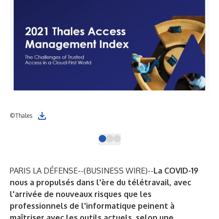
©Thales
©Th
PARIS LA DÉFENSE--(
BUSINESS WIRE
)--
La COVID-19
nous a propulsés dans l'ère du télétravail, avec
l'arrivée de nouveaux risques que les
professionnels de l'informatique peinent à
maîtriser avec les outils actuels, selon une