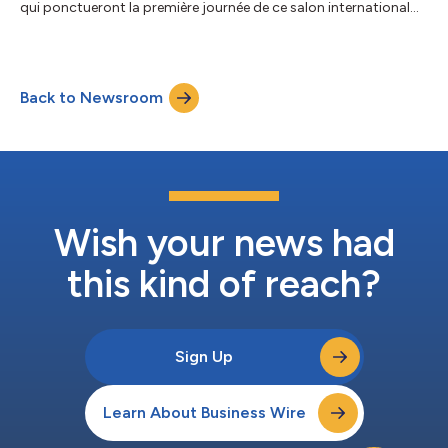
qui ponctueront la première journée de ce salon international
de la défense et de la sécurité. Retrouvez toutes nos actualités,
innovations et partenariats annoncés ce lundi 15 juin 2026, ainsi
que les liens directs vers les communiqués de presse associés :
Thales dévoile une nouvelle capacité d’analyse des données de
Back to Newsroom
formation afin d’améliorer l’entraînement militaire, ren...
Wish your news had
this kind of reach?
Sign Up
Learn About Business Wire