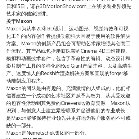
日和15日，请在
3DMotionShow.com
上在线收看业界领先
艺术家的独家演讲。
关于Maxon
Maxon
为从事2D和3D设计、运动图形、视觉特效和可视
化工作的内容创作者提供功能强大且易于使用的软件解决
方案。Maxon的创新产品组合可帮助艺术家增强其创意工
作流程。其产品线包括屡获殊荣的
Cinema 4D
三维建模、
模拟和动画技术套件，包含了革命性的编辑、动态设计和
影片制作工具的多样化的
Red Giant
产品阵容，以及高端生
产、速度惊人的
Redshift
渲染解决方案和直观的
forger
移
动雕刻应用程序。
Maxon的团队是由有趣的、充满激情的人组成的，他们相
信要建立一个成功的艺术社区并赋予其权力。从其受欢迎
的包容性活动到其免费的
Cineversity
教育资源，Maxon认
识到，与创意人士建立紧密联系并促进他们的专业成长，
是Maxon能够保持行业领先并更好地为客户服务的不可或
缺的一部分。
Maxon是
Nemetschek集团
的一部分。