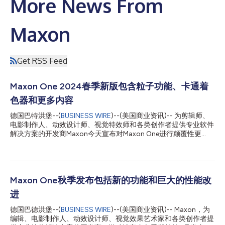
More News From
Maxon
Get RSS Feed
Maxon One 2024春季新版包含粒子功能、卡通着
色器和更多内容
德国巴特洪堡--(
BUSINESS WIRE
)--(美国商业资讯)-- 为剪辑师、
电影制作人、动效设计师、视觉特效师和各类创作者提供专业软件
解决方案的开发商Maxon今天宣布对Maxon One进行颠覆性更
新。 动效设计师、广播公司、视觉特效艺术家等都依靠Maxon
One来推广产品、制作节目和实现客户的愿景。恰逢NAB春季发布
之际，这个春季版本包含了新的创造力提升升级和工具，包括
Cinema 4D粒子、Redshift中的NPR渲染和Red Giant Geo。 功能
亮点包括： Cinema 4D Cinema 4D 2024.4使三维视觉特效艺术
Maxon One秋季发布包括新的功能和巨大的性能改
家和动效设计师能够轻松创建复杂的场景。 利用新的Cinema 4D
进
粒子直观地设计粒子模拟！与C4D的统一仿真系统集成后，艺术家
可以控制发射模式，精确修改行为，并与Maxon的一系列仿真类型
德国巴德洪堡--(
BUSINESS WIRE
)--(美国商业资讯)-- Maxon，为
（包括烟火、布料、柔体和刚体）协调互动。使用Redshift渲染粒
编辑、电影制作人、动效设计师、视觉效果艺术家和各类创作者提
子场景，或通过Alembic缓存和导出粒子场景。资产浏览器中提供