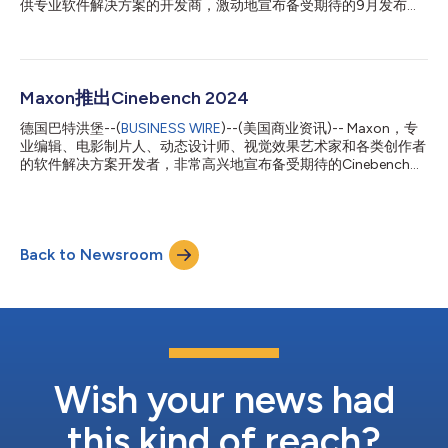
供专业软件解决方案的开发商，激动地宣布备受期待的9月发布与
了新的Cinema 4D粒子预设，为艺术家启动任何项目提供了创意选
几乎所有Maxon产品的更新。Cinema 4D 2024比以往任何时候都
项。新的预设将不断添加。 Cinema 4D的连接器对象经过...
好——在交互式播放方面的巨大性能改进，对刚体模拟的增强和
更具“艺术指导性”的Pyro工作流程。通过Trapcode 2024，艺术家
们现在可以用新的燃烧特性创造真实的热动力学，并使用Parent的
Stroke创建粒子轨迹。VFX 2024为照明控制打开了一个新的维
Maxon推出Cinebench 2024
度，并对Real Lens Flares进行了多项增强。借助Magic Bullet
德国巴特洪堡--(
BUSINESS WIRE
)--(美国商业资讯)-- Maxon，专
2024，色彩校正比以往任何时候都更加容易 - 再加上大量新预设
业编辑、电影制片人、动态设计师、视觉效果艺术家和各类创作者
为艺术家提供了更多的创作自由。Universe 2024还出现了大量工
的软件解决方案开发者，非常高兴地宣布备受期待的Cinebench
作流程改进并提供了新的预设。Redshift在使用MatCap和
2024版本的发布。这个行业标准基准测试软件的最新版本已经成
Distorter着色器时提供了更多的创作自由，并提高了多核CPU的性
为计算机性能评估的重要组成部分长达二十年，它在性能评估方面
能。作为对Maxon One订阅者的一项特殊待遇，我们推出了迄今为
树立了新的标杆。该软件采用尖端技术，为艺术家、设计师和创作
止最全面的Maxon Capsules，...
者提供更准确、更相关的硬件能力展示。 Redshift渲染引擎整合
Back to Newsroom
Cinebench 2024通过采用Cinema 4D默认的Redshift渲染引擎，
开创了一个新时代。与之前使用Cinema 4D标准渲染器的版本不
同，Cinebench 2024在CPU和GPU实现中都使用了相同的渲染算
法。这次向Redshift引擎的转变确保了性能测试与现代创意工作流
的要求无缝对接，提供准确且一致的结果。 双重性能评估：CPU和
GPU Cinebench 2024恢复了GPU基准测试，这是过去十年中
Cinebench所缺少的功能。最新版本不仅评估CPU性能，还提供了
关于GPU性能的洞察，反映了创意软件和工作流技术景观的...
Wish your news had
this kind of reach?