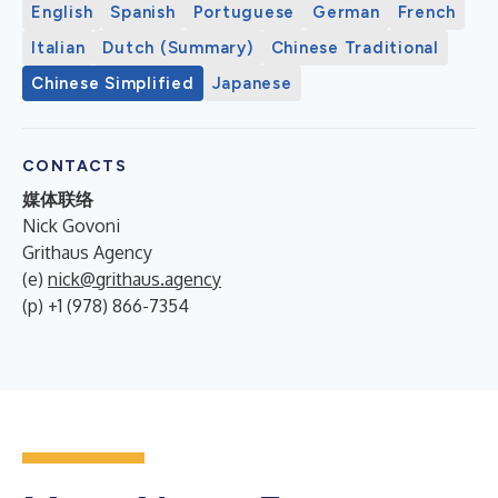
English
Spanish
Portuguese
German
French
Italian
Dutch (Summary)
Chinese Traditional
Chinese Simplified
Japanese
CONTACTS
媒体联络
Nick Govoni
Grithaus Agency
(e)
nick@grithaus.agency
(p) +1 (978) 866-7354