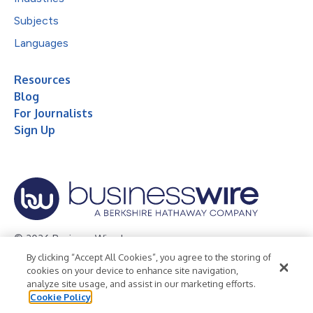
Subjects
Languages
Resources
Blog
For Journalists
Sign Up
© 2026 Business Wire, Inc.
By clicking “Accept All Cookies”, you agree to the storing of
Privacy Policy
Cookie Policy
Accessibility Statement
cookies on your device to enhance site navigation,
analyze site usage, and assist in our marketing efforts.
Terms of Use
Legal
Cookie Policy