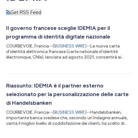
Get RSS Feed
Il governo francese sceglie IDEMIA per il
programma di identità digitale nazionale
COURBEVOIE, Francia--(
BUSINESS WIRE
)--La nuova carta
d’identità elettronica francese (carte nationale d’identité
électronique, CNIe), lanciata ad agosto 2021, consentirà ai
cittadini francesi di completare transazioni online usando il
proprio smartphone. Il testo originale del presente annuncio,
redatto nella lingua di partenza, è la versione ufficiale che fa
fede. Le traduzioni sono offerte unicamente per comodità del
lettore e devono rinviare al testo in lingua originale, che è l'unico
Riassunto: IDEMIA è il partner esterno
giurid...
selezionato per la personalizzazione delle carte
di Handelsbanken
COURBEVOIE, Francia--(
BUSINESS WIRE
)--Handelsbanken,
importante banca svedese che, secondo un'indagine annuale,
vanta il miglior livello di soddisfazione dei clienti, ha scelto di
affidarsi a IDEMIA per l'esternalizzazione di tutti i processi di
personalizzazione delle sue carte. Se vogliono restare al passo