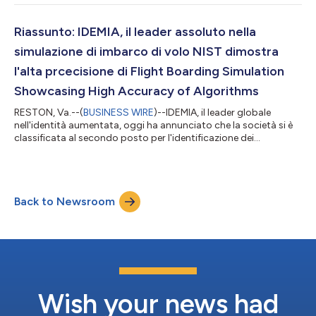
con tendenze e servizi di un mercato globale in costante
evoluzione, le banche devono investire in tecnologie di
personalizzazione per affrontare le sfide del futuro e restare
Riassunto: IDEMIA, il leader assoluto nella
sempre un pas...
simulazione di imbarco di volo NIST dimostra
l'alta prcecisione di Flight Boarding Simulation
Showcasing High Accuracy of Algorithms
RESTON, Va.--(
BUSINESS WIRE
)--IDEMIA, il leader globale
nell'identità aumentata, oggi ha annunciato che la società si è
classificata al secondo posto per l'identificazione dei
passeggeri nell'ultimo test a cura del National Institute of
Standards (NIST), confermando che la tecnologia e gli
algoritmi di riconoscimento facciale di IDEMIA sono tra i più
precisi, giusti e coerenti sul mercato. Il test si basa sulla
Back to Newsroom
‘Identificazione per viaggi e immigrazione senza documenti
cartacei’ ed è parte del...
Wish your news had