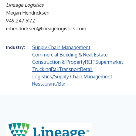
Lineage Logistics
Megan Hendricksen
949.247.5172
mhendricksen@lineagelogistics.com
Supply Chain Management
Industry:
Commercial Building & Real Estate
Construction & Property
REIT
Supermarket
Trucking
Rail
Transport
Retail
Logistics/Supply Chain Management
Restaurant/Bar