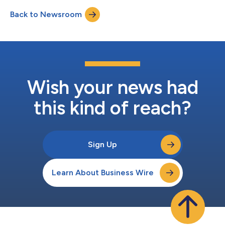
新拠点...
ら8つの冷蔵保管施設をリネージュの倉庫ネットワークに追加す
Back to Newsroom
ることで、フロリダ州レイクランド、フロリダ州ジャクソンビ
ル、ジョージア州マクドノー、オクラホマ州エドモンド、デラウ
ェア州ニューキャッスル、ウィスコンシン州ウォキショー、メリ
ーランド州フェデラルズバーグの施設全体で約130万平方フィー
ト（約12万0770平方メートル）の容量と約11万5000の収容可
能パレット数を備えることになります。 この取引は、リネージ
ュとバリスの3回目の独占契約となります。リネージュは、2020
年と2021年にバージニア州リンドハーストとフロリダ州ヘイン
Wish your news had
ズシティの両拠点をそれぞれバリスから買収しました。 リネー
ジュの社長兼最高経営責任者（...
this kind of reach?
Sign Up
Learn About Business Wire