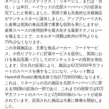
ネージュ・ロジスティクス（「リネージュ」または「当
社」）は本日、ヘイウッドの北部スーパーハブの拡張を
完了したと発表しました。英国で最も先進的な冷蔵施設
がマンチェスターに誕生しました。アップグレードされ
た倉庫は英国の食品流通で重要な役割を果たしますが、
倉庫スペースの使用効率を最大化する最新テクノロジー
を備えることで、エネルギー消費は欧州の平均よりも
75%少なくなります。
この冷蔵施設は、主要な食品メーカー、フードサービ
ス、小売りブランドに貯蔵サービスを提供し、英国にお
ける食品流通ハブとしてのマンチェスターの役割を強化
します。12カ月の拡張により、施設は42万5000平方フィ
ートのスペースを擁することになり、パレット数は
Hareshill Roadの敷地全体で合計7万8000個になります。
これは、リネージュの元の施設を北部スーパーハブに変
える3段階の拡張の一部であり、これまでの段階では10万
平方フィートのスペースと2万8000個のパレットが追加
されています。拡張された施設は今夏に稼働を開始しま
した。