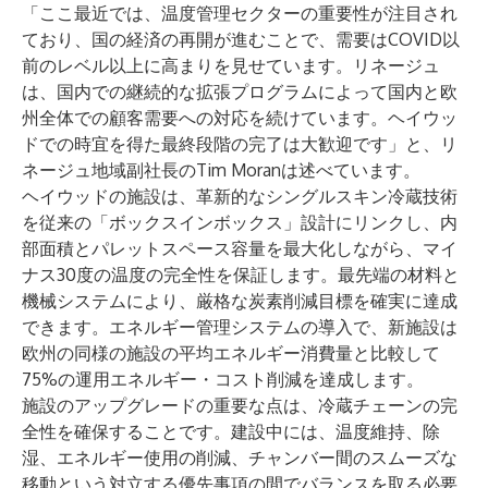
「ここ最近では、温度管理セクターの重要性が注目され
ており、国の経済の再開が進むことで、需要はCOVID以
前のレベル以上に高まりを見せています。リネージュ
は、国内での継続的な拡張プログラムによって国内と欧
州全体での顧客需要への対応を続けています。ヘイウッ
ドでの時宜を得た最終段階の完了は大歓迎です」と、リ
ネージュ地域副社長のTim Moranは述べています。
ヘイウッドの施設は、革新的なシングルスキン冷蔵技術
を従来の「ボックスインボックス」設計にリンクし、内
部面積とパレットスペース容量を最大化しながら、マイ
ナス30度の温度の完全性を保証します。最先端の材料と
機械システムにより、厳格な炭素削減目標を確実に達成
できます。エネルギー管理システムの導入で、新施設は
欧州の同様の施設の平均エネルギー消費量と比較して
75%の運用エネルギー・コスト削減を達成します。
施設のアップグレードの重要な点は、冷蔵チェーンの完
全性を確保することです。建設中には、温度維持、除
湿、エネルギー使用の削減、チャンバー間のスムーズな
移動という対立する優先事項の間でバランスを取る必要