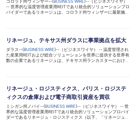
コロラド州ウィンザー--(
BUSINESS WIRE
)--（ビジネスワイヤ）
-- 世界的な温度管理産業用REITであり統合的ソリューションプロ
バイダーであるリネージュは、コロラド州ウィンザーに最新施設
をグランドオープンしました。同施設は、世界をリードする食品
会社であり、当社の長年のお客様であるJBS USAのために設立さ
れ、JBSの顧客に向けた製品の流通をサポートするために当社が
開発したものです。 ウィンザーに設立した次世代の完全自動化
施設によって、世界中に戦略的に配置したリネージュのネットワ
リネージュ、テキサス州ダラスに事業拠点を拡大
ークを拡大します。リネージュの自動倉庫ソリューションは、最
ダラス--(
BUSINESS WIRE
)--（ビジネスワイヤ） -- 温度管理され
先端技術、応用科学、革新的思考を組み合わせることで、効率性
た産業用REITおよび総合ソリューションを世界に提供する世界有
を高め、保管中の食品の品質を向上させ、エネルギー消費と食品
数の企業であるリネージュは、テキサス州ランカスターにおける
廃棄物を削減します。この取り組みは、JBSの長期的なコスト削
最新施設の開設を発表しました。ダラス郡にランカスターの拠点
減にも貢献します。 リネージュの社長兼最高経営責任者である
が加わったことで、テキサス州の事業拠点となる施設は合計20
グレッグ・レームクールは次のように述べています。「昨年1年
か所近くになり、収容力は約1億9,200万立方フィート（約543万
間、私たちはJBS、そしてウィンザーという素晴らしい都市と緊
6,835立方メートル）となりました。 北ダラス通り4150番地に
密に協力して、消費者の食卓に食品を届けるため、JBSのサプラ
位置する34万3,250平方フィート（約3万1,889平方メートル）の
リネージュ・ロジスティクス、バリス・ロジステ
イチェーンを強化すべく最先端...
施設は2万5,000以上のパレットポジションと、多くのSKU（最
ィクスの倉庫および電子商取引資産を買収
小管理単位）数や集約的なケースピッキングに対応できるよう設
計された使いやすいラック構成により、お客様のさまざまなニー
ミシガン州ノバイ--(
BUSINESS WIRE
)--（ビジネスワイヤ） -- 世
ズや需要に応えます。本格稼動に入ると、新拠点では業務をサポ
界的な温度管理産業用REITであり統合的ソリューションプロバイ
ートするために65人を超える新規雇用が生まれます。 リネージ
ダーであるリネージュ・ロジスティクス（以下、「リネージュ」
ュの北米西部事業部長を務めるブライアン・ビーティーは、次の
または「当社」）は本日、温度管理食品流通大手のバリス・ロジ
ように述べています。「ランカスター施設の開設を発表できるこ
スティクス（以下「バリス」）から8つの施設を買収したと発表
とを誇りに思っており、テキサス州の最新鋭施設ネットワークに
しました。取引の金銭的条件は明らかにされていません。 これ