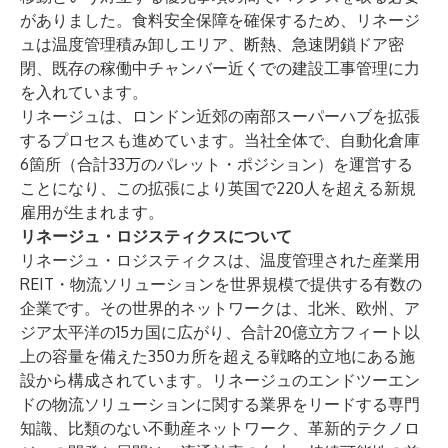
がありました。食料安全保障を確保するため、リネージ
ュは温度管理積み卸しエリア、断熱、急速閉鎖ドア密
閉、既存の稼働中チャンバー近くでの建設工事管理に力
を入れています。
リネージュは、ロンドン近郊の南部スーパーハブを
拡張
するプロセスも進めています。当社全体で、自動化倉庫
6箇所（合計33万のパレット・ポジション）を運営する
ことになり、この拡張により英国で220人を超える新規
雇用が生まれます。
リネージュ・ロジスティクスについて
リネージュ・ロジスティクスは、温度管理された産業用
REIT・物流ソリューションを世界規模で提供する有数の
企業です。その世界的ネットワークは、北米、欧州、ア
ジア太平洋の15カ国に広がり、合計20億立方フィート以
上の容量を備えた350カ所を超える戦略的立地にある施
設から構成されています。リネージュのエンドツーエン
ドの物流ソリューションに関する業界をリードする専門
知識、比類のない不動産ネットワーク、革新的テクノロ