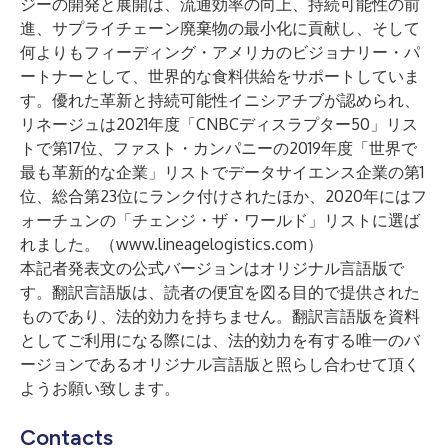
ジーの開発と展開は、流通効率の向上、持続可能性の前
進、サプライチェーン廃棄物の最小化に貢献し、そして
何よりもフィーディング・アメリカのビジョナリー・パ
ートナーとして、世界的な食料供給をサポートしていま
す。優れた革新と持続可能性イニシアチブが認められ、
リネージュは2021年度「CNBCディスラプター50」リス
トで第17位、ファスト・カンパニーの2019年度「世界で
最も革新的な企業」リストでデータサイエンス企業の第1
位、総合第23位にランク付けされたほか、2020年にはフ
ォーチュンの「チェンジ・ザ・ワールド」リストに選ば
れました。（
www.lineagelogistics.com
）
本記者発表文の公式バージョンはオリジナル言語版で
す。翻訳言語版は、読者の便宜を図る目的で提供された
ものであり、法的効力を持ちません。翻訳言語版を資料
としてご利用になる際には、法的効力を有する唯一のバ
ージョンであるオリジナル言語版と照らし合わせて頂く
ようお願い致します。
Contacts