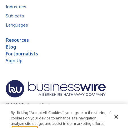
Industries
Subjects
Languages
Resources
Blog
For Journalists
Sign Up
© 2026 Business Wire, Inc.
By clicking “Accept All Cookies”, you agree to the storing of
Privacy Policy
Cookie Policy
Accessibility Statement
cookies on your device to enhance site navigation,
analyze site usage, and assist in our marketing efforts.
Terms of Use
Legal