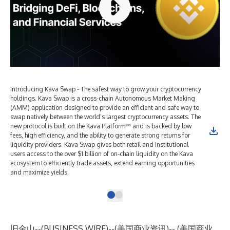
Introducing Kava Swap - The safest way to grow your cryptocurrency
holdings. Kava Swap is a cross-chain Autonomous Market Making
(AMM) application designed to provide an efficient and safe way to
swap natively between the world’s largest cryptocurrency assets. The
new protocol is built on the Kava Platform™ and is backed by low
fees, high efficiency, and the ability to generate strong returns for
liquidity providers. Kava Swap gives both retail and institutional
users access to the over $1 billion of on-chain liquidity on the Kava
ecosystem to efficiently trade assets, extend earning opportunities
and maximize yields.
旧金山--(
BUSINESS WIRE
)--
(美国商业资讯)-- (美国商业