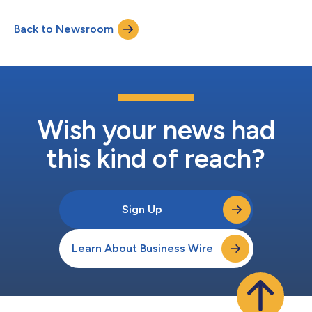
jaarlijks meer dan USD $ 100 miljard aan handelsfinanciering
vorderingen bij meer dan 50 toonaangevende financiële
Back to Newsroom
instellingen in door activa gedekte beveiligingsstructuren.
Finacity heeft transacties gefaciliteerd vo...
Wish your news had
this kind of reach?
Sign Up
Learn About Business Wire