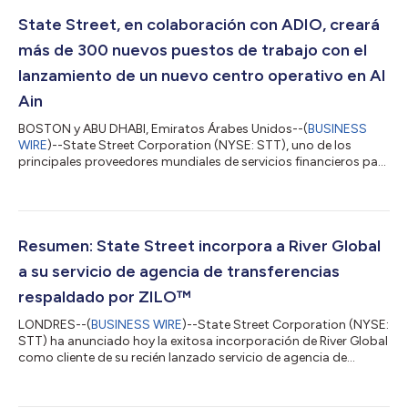
State Street, en colaboración con ADIO, creará
más de 300 nuevos puestos de trabajo con el
lanzamiento de un nuevo centro operativo en Al
Ain
BOSTON y ABU DHABI, Emiratos Árabes Unidos--(
BUSINESS
WIRE
)--State Street Corporation (NYSE: STT), uno de los
principales proveedores mundiales de servicios financieros para
inversores institucionales, firmó un acuerdo de apoyo con la
Oficina de Inversiones de Abu Dhabi (ADIO) para establecer un
nuevo centro operativo en la región de Al Ain, Abu Dhabi. Esta
colaboración representa un paso significativo dentro de la
estrategia de expansión a largo plazo de State Street en Medio
Resumen: State Street incorpora a River Global
Oriente y en los...
a su servicio de agencia de transferencias
respaldado por ZILO™
LONDRES--(
BUSINESS WIRE
)--State Street Corporation (NYSE:
STT) ha anunciado hoy la exitosa incorporación de River Global
como cliente de su recién lanzado servicio de agencia de
transferencias en el Reino Unido, con el apoyo de ZILO™, una
tecnofinanciera especializada en software de gestión
internacional de activos y patrimonios. State Street participó