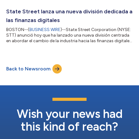
en la ronda de recaudación de fondos de serie A de ZILO en
enero de 2024, una decisión guiada por el interés de State
State Street lanza una nueva división dedicada a
Street por abordar la nece...
las finanzas digitales
BOSTON--(
BUSINESS WIRE
)--State Street Corporation (NYSE:
STT) anunció hoy que ha lanzado una nueva división centrada
en abordar el cambio de la industria hacia las finanzas digitales.
La nueva división, State Street Digital, estará dirigida por
Nadine Chakar, experta en el sector durante tres décadas y
vicepresidenta ejecutiva. Chakar dependerá de Lou Maiuri,
director de operaciones de State Street Corporation. “El sector
Back to Newsroom
financiero se está transformando en una economía digital, y
consideramos...
Wish your news had
this kind of reach?