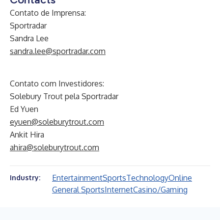
Contato de Imprensa:
Sportradar
Sandra Lee
sandra.lee@sportradar.com
Contato com Investidores:
Solebury Trout pela Sportradar
Ed Yuen
eyuen@soleburytrout.com
Ankit Hira
ahira@soleburytrout.com
Entertainment
Sports
Technology
Online
Industry:
General Sports
Internet
Casino/Gaming