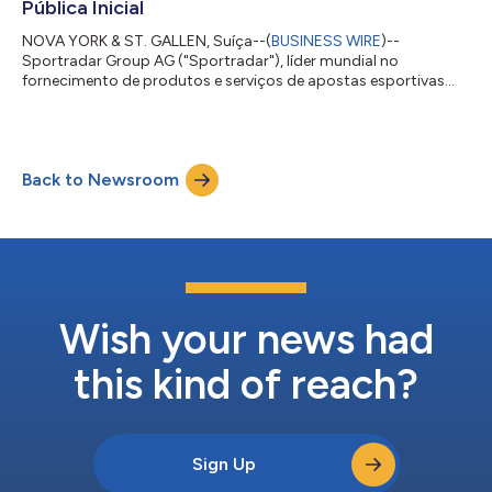
Pública Inicial
NOVA YORK & ST. GALLEN, Suíça--(
BUSINESS WIRE
)--
Sportradar Group AG ("Sportradar"), líder mundial no
fornecimento de produtos e serviços de apostas esportivas
bem como de entretenimento esportivo, e fornecedor número
um de soluções 'business-to-business' ao setor internacional
de apostas esportivas com base em receita, anunciou hoje que
planeja iniciar seu 'roadshow' para a oferta pública inicial de
Back to Newsroom
19.000.000 de suas ações ordinárias Classe A. Um dos
acionistas existentes da Sportradar espera...
Wish your news had
this kind of reach?
Sign Up