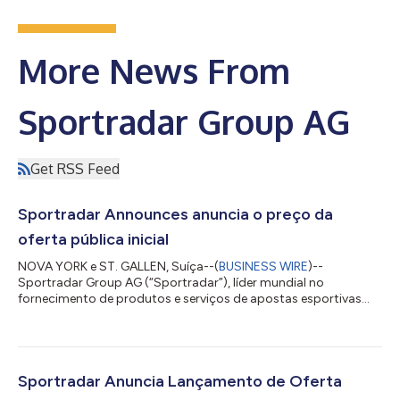
More News From
Sportradar Group AG
Get RSS Feed
Sportradar Announces anuncia o preço da
oferta pública inicial
NOVA YORK e ST. GALLEN, Suíça--(
BUSINESS WIRE
)--
Sportradar Group AG (“Sportradar”), líder mundial no
fornecimento de produtos e serviços de apostas esportivas
bem como de entretenimento esportivo, e fornecedor número
um de soluções 'business-to-business' para o setor
internacional de apostas esportivas com base em receita,
anunciou hoje o preço de sua oferta pública inicial de
19.000.000 de ações ordinárias Classe A a um preço para o
Sportradar Anuncia Lançamento de Oferta
público de US$ 27,00 por ação. Além disso, Carsten Koerl, fun...