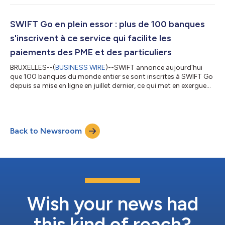
2021. SWIFT a tenu de nombreuses promesses, notamment en
transformant la rapidité et la transparence des paiements de
faible valeur, en supprimant les principales frictions grâce à la
SWIFT Go en plein essor : plus de 100 banques
validation...
s'inscrivent à ce service qui facilite les
paiements des PME et des particuliers
BRUXELLES--(
BUSINESS WIRE
)--SWIFT annonce aujourd'hui
que 100 banques du monde entier se sont inscrites à SWIFT Go
depuis sa mise en ligne en juillet dernier, ce qui met en exergue
une forte demande pour ce service permettant aux petites
entreprises et aux consommateurs d'envoyer des paiements
transfrontaliers de faibles montants, rapides, prévisibles,
hautement sécurisés et à des prix compétitifs, directement
Back to Newsroom
depuis leurs comptes bancaires. Dix banques utilisent déjà
SWIFT Go, les plus récente...
Wish your news had
this kind of reach?