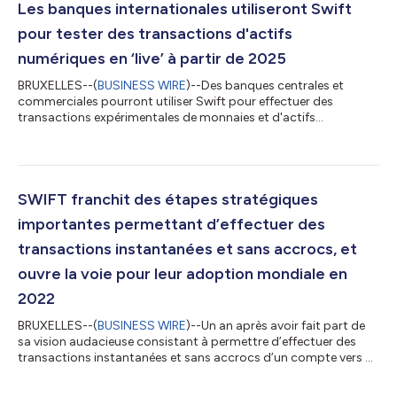
Les banques internationales utiliseront Swift
pour tester des transactions d'actifs
numériques en ‘live’ à partir de 2025
BRUXELLES--(
BUSINESS WIRE
)--Des banques centrales et
commerciales pourront utiliser Swift pour effectuer des
transactions expérimentales de monnaies et d'actifs
numériques, dans le cadre de projets pilotes de grande
envergure visant à démontrer la capacité de la coopérative à
faciliter la circulation de toutes sortes de valeurs entre plus de
quatre milliards de comptes répartis dans 200 pays et
territoires. Swift a déjà démontré avec succès qu'elle pouvait
SWIFT franchit des étapes stratégiques
transférer des valeurs tokenisées sur...
importantes permettant d’effectuer des
transactions instantanées et sans accrocs, et
ouvre la voie pour leur adoption mondiale en
2022
BRUXELLES--(
BUSINESS WIRE
)--Un an après avoir fait part de
sa vision audacieuse consistant à permettre d’effectuer des
transactions instantanées et sans accrocs d’un compte vers un
autre, partout dans le monde, SWIFT a aujourd’hui souligné
avoir réalisé des progrès majeurs pour atteindre cette vision en