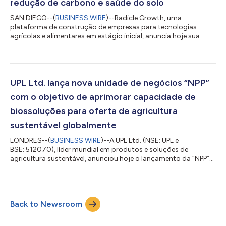
redução de carbono e saúde do solo
SAN DIEGO--(
BUSINESS WIRE
)--Radicle Growth, uma
plataforma de construção de empresas para tecnologias
agrícolas e alimentares em estágio inicial, anuncia hoje sua
parceria com a UPL, uma fornecedora global de produtos e
soluções agrícolas sustentáveis. Os parceiros se reuniram para
executar “O Desafio Radicle de Solo e Carbono pela UPL”, que
pretende investir US$ 1,25 milhão em duas empresas start-up
que podem impactar positivamente reduzindo a pegada de
UPL Ltd. lança nova unidade de negócios “NPP”
carbono e melhorando a saúde do solo da...
com o objetivo de aprimorar capacidade de
biossoluções para oferta de agricultura
sustentável globalmente
LONDRES--(
BUSINESS WIRE
)--A UPL Ltd. (NSE: UPL e
BSE: 512070), líder mundial em produtos e soluções de
agricultura sustentável, anunciou hoje o lançamento da “NPP”
— Natural Plant Protection —, uma nova unidade de negócios
que abriga o amplo portfólio de insumos e tecnologias
agrícolas de origem natural e biológica da UPL. A NPP atuará
como uma marca independente, consolidando o atual
Back to Newsroom
portfólio de biossoluções da UPL, rede de laboratórios e
instalações de P&D mundialmente, que representa ho...