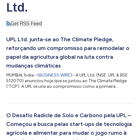
Ltd.
Get RSS Feed
UPL Ltd. junta-se ao The Climate Pledge,
reforçando um compromisso para remodelar o
papel da agricultura global na luta contra
mudanças climáticas
MUMBAI, Índia--(
BUSINESS WIRE
)--A UPL Ltd. (NSE: UPL & BSE:
512070) anunciou hoje que se juntou ao The Climate Pledge
(‘TCP’). A UPL se une ao compromisso como a primeira
signatária do setor de insumos, soluções e tecnologias
agrícolas. O The Climate Pledge, foi fundado em conjunto com
a Amazon e a Global Optimism em 2019, e é um compromisso
para alcançar o Acordo de Paris 10 anos antes do estipulado e
eliminar a emissão de carbono até 2040. Em setembro e 2021,
O Desafio Radicle de Solo e Carbono pela UPL –
o The Climate Pledge contava...
Começou a busca pelas start-ups de tecnologia
agrícola e alimentar para mudar o jogo rumo à