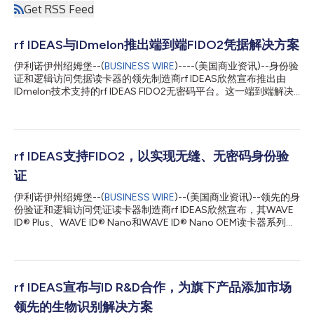
Get RSS Feed
rf IDEAS与IDmelon推出端到端FIDO2凭据解决方案
伊利诺伊州绍姆堡--(
BUSINESS WIRE
)----(美国商业资讯)--身份验
证和逻辑访问凭据读卡器的领先制造商rf IDEAS欣然宣布推出由
IDmelon技术支持的rf IDEAS FIDO2无密码平台。这一端到端解决
方案能够将现有凭据转换为FIDO2安全密钥，可在短时间内实现无
缝的无密码身份验证。 FIDO2使企业组织免受密码管理和风险困扰
密码被盗或人为失误导致了近九成的数据泄露。无密码单点登录解
决方案有助于应对这一挑战，迁移到更安全的凭据有助于为用户团
队提供防御机制。 IDmelon联合创始人兼首席执行官Bahram Piri表
rf IDEAS支持FIDO2，以实现无缝、无密码身份验
示：“与rf IDEAS及其WAVE ID®技术合作是IDmelon的一项战略决
证
策，利用他们读卡器的信任和可靠性将FIDO2无密码平台推向市
场，使我们能够联手提供一套让企业组织可以快速部署并以合理的
伊利诺伊州绍姆堡--(
BUSINESS WIRE
)--(美国商业资讯)--领先的身
价格进行扩展的端到端解决方案。” rf IDEAS FIDO2无密码平台无
份验证和逻辑访问凭证读卡器制造商rf IDEAS欣然宣布，其WAVE
需集中存储可被黑客攻击的密码，同时消除了密码被盗、网络钓鱼
ID® Plus、WAVE ID® Nano和WAVE ID® Nano OEM读卡器系列的
和其他用户主导的网络攻击风险。对于用户而言，它易于实施和使
部分型号现已支持FIDO2 NFC协议。该技术可为金融、医疗、政
用。企业组织现在可以通过不同的凭据类型、设备和平台启用并管
府、制造业、教育和其他市场中的安全关键型企业带来无缝、无密
理无...
码的身份验证体验。 FIDO2将企业从密码管理和风险中解放出来
FIDO2提供无边界的无密码身份验证——跨越各种凭证类型、设备
和平台。这是一项迅速发展的行业标准，已经得到微软、谷歌、苹
rf IDEAS宣布与ID R&D合作，为旗下产品添加市场
果以及所有领先网络服务和浏览器的支持。 FIDO2支持使用非接触
领先的生物识别解决方案
式凭证、生物识别技术、移动设备和安全密钥来登录设备、网站和