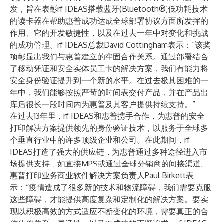
发，旨在表彰rf IDEAS搭载蓝牙(Bluetooth®)低功耗技术
的读卡器在帮助惠普成功达成全球部署协议方面所发挥的
作用、它的开发敏捷性，以及在过去一年中对变化和挑战
的成功管理。rf IDEAS总裁David Cottingham表示：“该奖
项彰显出我们与惠普建立的牢固合作关系。通过部署结合
了移动凭证和安全实体员工卡的解决方案，我们有能力将
安全身份验证提升到一个新的水平。在过去极其困难的一
年中，我们能够按照严苛的时间表交付产品，并在产品出
库后很长一段时间内为惠普及其客户提供持续支持。”
在过去13年里，rf IDEAS和惠普携手合作，为惠普的安全
打印解决方案提供领先的身份验证技术，以服务于全球多
个垂直行业中的许多顶级企业和公司。在此期间，rf
IDEAS打造了强大的供应链，为惠普通过多种途径进入市
场提供支持，如直接MPS或通过全球分销商的间接渠道。
惠普打印业务商业软件解决方案负责人Paul Birkett表
示：“疫情造成了很多新的技术和物流障碍，我们需要克服
这些障碍，才能提供高度复杂和定制化的解决方案。要实
现以积极高效的方式适应不断变化的环境，需要真正的合